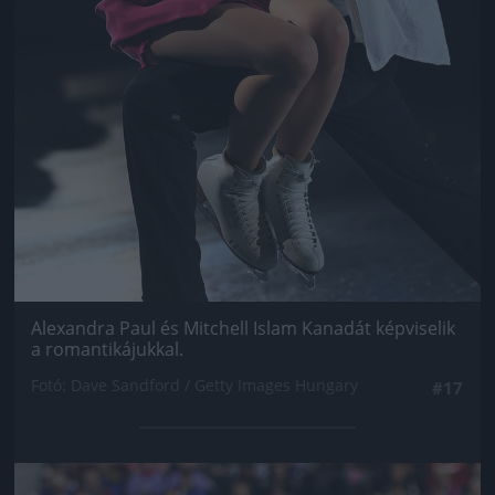
Alexandra Paul és Mitchell Islam Kanadát képviselik
a romantikájukkal.
Fotó: Dave Sandford / Getty Images Hungary
#17
Jön még kép!