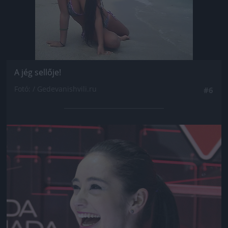
A jég sellője!
Fotó: / Gedevanishvili.ru
#6
Jön még kép!