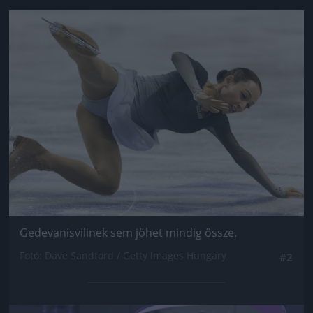
Jön még kép!
Gedevanisvilinek sem jöhet mindig össze.
Fotó: Dave Sandford / Getty Images Hungary
#2