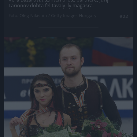
Larionov dobta fel tavaly ily magasra.
Fotó: Oleg Nikishin / Getty Images Hungary
#22
Jön még kép!