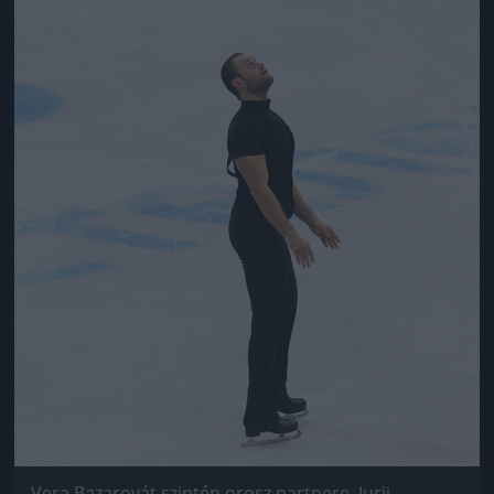
Vera Bazarovát szintén orosz partnere, Jurij