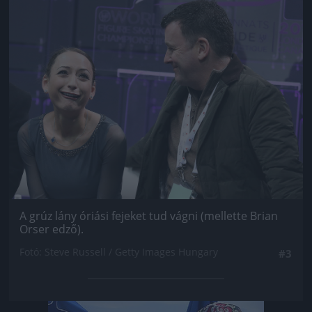
Jön még kép!
A grúz lány óriási fejeket tud vágni (mellette Brian
Orser edző).
Fotó: Steve Russell / Getty Images Hungary
#3