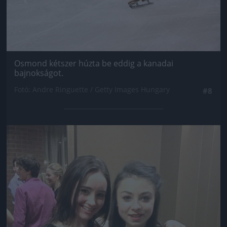
Osmond kétszer húzta be eddig a kanadai
bajnokságot.
Fotó: Andre Ringuette / Getty Images Hungary
#8
Jön még kép!