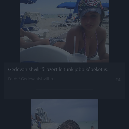
Jön még kép!
Gedevanishviliről azért leltünk jobb képeket is.
Fotó: / Gedevanishvili.ru
#4
Jön még kép!