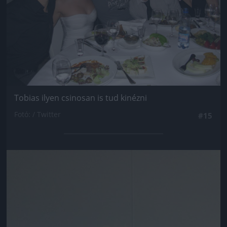
Tobias ilyen csinosan is tud kinézni
Fotó: / Twitter
#15
Jön még kép!