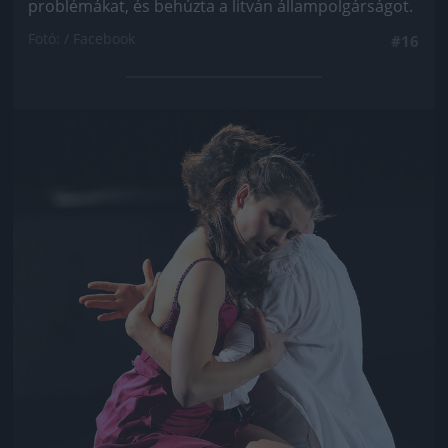
problémákat, és behúzta a litván állampolgárságot.
Fotó: / Facebook
#16
Jön még kép!