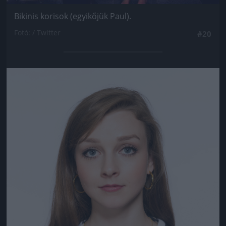
Bikinis korisok (egyikőjük Paul).
Fotó: / Twitter
#20
Jön még kép!