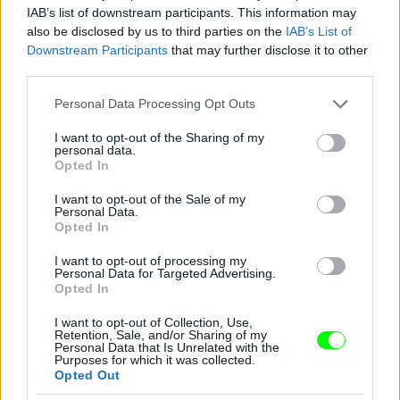
IAB’s list of downstream participants. This information may
also be disclosed by us to third parties on the
IAB’s List of
Downstream Participants
that may further disclose it to other
third parties.
Please note that this website/app uses one or more Google
Personal Data Processing Opt Outs
services and may gather and store information including but
not limited to your visit or usage behaviour. You may click to
I want to opt-out of the Sharing of my
personal data.
grant or deny consent to Google and its third-party tags to
Opted In
use your data for below specified purposes in below Google
consent section.
I want to opt-out of the Sale of my
Personal Data.
Opted In
I want to opt-out of processing my
Personal Data for Targeted Advertising.
Opted In
I want to opt-out of Collection, Use,
Retention, Sale, and/or Sharing of my
Personal Data that Is Unrelated with the
Purposes for which it was collected.
A 27 éves Carronnak eddig "csak" egy Universiade-
Opted Out
arany termett.