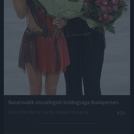
Bazarováék visszafogott boldogsága Budapesten.
Fotó: John Berry / Getty Images Hungary
#23