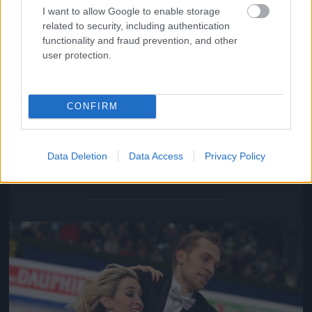
I want to allow Google to enable storage
related to security, including authentication
functionality and fraud prevention, and other
user protection.
CONFIRM
Isabella Tobias és Deividas Stagniunas: a páros női
tagja echte New York-i, de megoldotta a problémát.
Data Deletion
Data Access
Privacy Policy
Fotó: Dave Reginek / Getty Images Hungary
#13
Jön még kép!