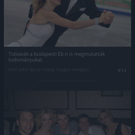
Tobiasék a budapesti Eb-n is megmutatták
tudományukat.
Fotó: John Berry / Getty Images Hungary
#14
Jön még kép!