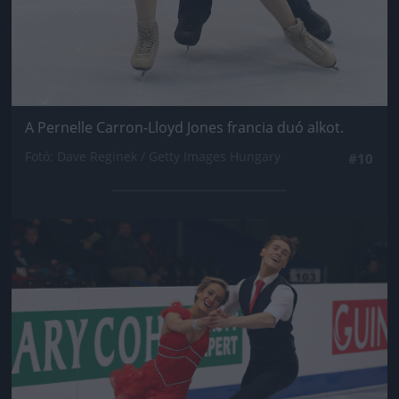
A Pernelle Carron-Lloyd Jones francia duó alkot.
Fotó: Dave Reginek / Getty Images Hungary
#10
Jön még kép!