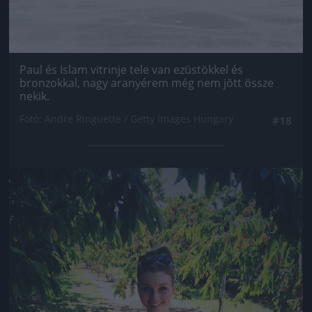
Paul és Islam vitrinje tele van ezüstökkel és
bronzokkal, nagy aranyérem még nem jött össze
nekik.
Fotó: Andre Ringuette / Getty Images Hungary
#18
Jön még kép!