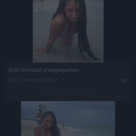
Grúz bombázó a tengerparton.
Fotó: / Gedevanishvili.ru
#5
Jön még kép!