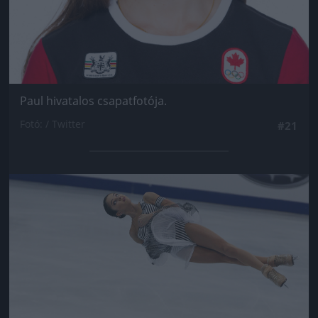
Paul hivatalos csapatfotója.
Fotó: / Twitter
#21
Jön még kép!