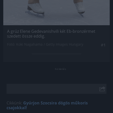
A grúz Elene Gedevanishvili két Eb-bronzérmet
szedett össze eddig.
Fotó: Koki Nagahama / Getty Images Hungary
#1
Cikkünk:
Gyúrjon Szocsira dögös műkoris
csajokkal!