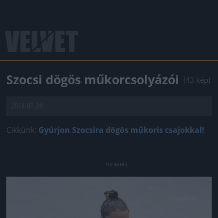
Szocsi dögös műkorcsolyázói
(43 kép)
2014.01.24.
Cikkünk:
Gyúrjon Szocsira dögös műkoris csajokkal!
Jön még kép!