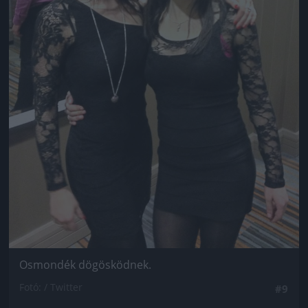
Osmondék dögösködnek.
Fotó: / Twitter
#9