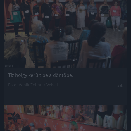
Tíz hölgy került be a döntőbe.
Fotó: Vanik Zoltán / Velvet
#4
Jön még kép!