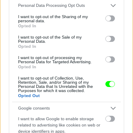
Aki nem tapsolt, lázasan fotózott.
Please note that this website/app uses one or more Google
Personal Data Processing Opt Outs
services and may gather and store information including but
Fotó: Vanik Zoltán / Velvet
#12
not limited to your visit or usage behaviour. You may click to
I want to opt-out of the Sharing of my
personal data.
grant or deny consent to Google and its third-party tags to
Opted In
use your data for below specified purposes in below Google
consent section.
I want to opt-out of the Sale of my
Jön még kép!
Personal Data.
Opted In
I want to opt-out of processing my
Personal Data for Targeted Advertising.
Opted In
I want to opt-out of Collection, Use,
Retention, Sale, and/or Sharing of my
Personal Data that Is Unrelated with the
Purposes for which it was collected.
Opted Out
Google consents
I want to allow Google to enable storage
A Barrio Latino Caféban a vörös szín dominál.
related to advertising like cookies on web or
device identifiers in apps.