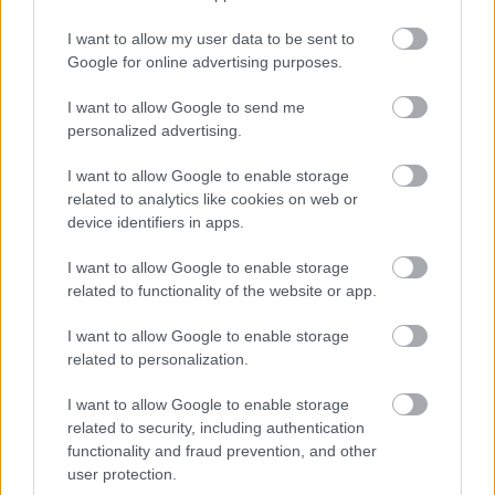
Fotó: Vanik Zoltán / Velvet
#13
I want to allow my user data to be sent to
Google for online advertising purposes.
I want to allow Google to send me
Jön még kép!
personalized advertising.
I want to allow Google to enable storage
related to analytics like cookies on web or
device identifiers in apps.
I want to allow Google to enable storage
related to functionality of the website or app.
I want to allow Google to enable storage
related to personalization.
I want to allow Google to enable storage
Itt most éppen nem látszik, de volt
related to security, including authentication
közönségtapsoltatás is.
functionality and fraud prevention, and other
user protection.
Fotó: Vanik Zoltán / Velvet
#14