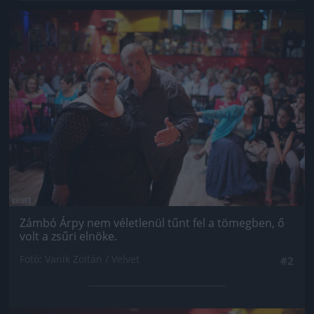
Jön még kép!
Zámbó Árpy nem véletlenül tűnt fel a tömegben, ő
volt a zsűri elnöke.
Fotó: Vanik Zoltán / Velvet
#2