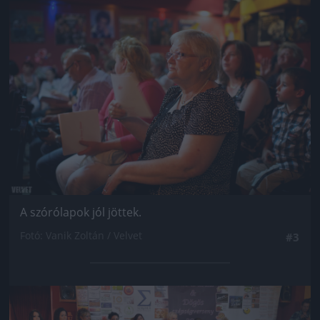
Jön még kép!
A szórólapok jól jöttek.
Fotó: Vanik Zoltán / Velvet
#3
Jön még kép!