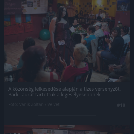
Jön még kép!
A közönség lelkesedése alapján a tízes versenyzőt,
Badi Laurát tartottuk a legesélyesebbnek.
Fotó: Vanik Zoltán / Velvet
#18
Jön még kép!