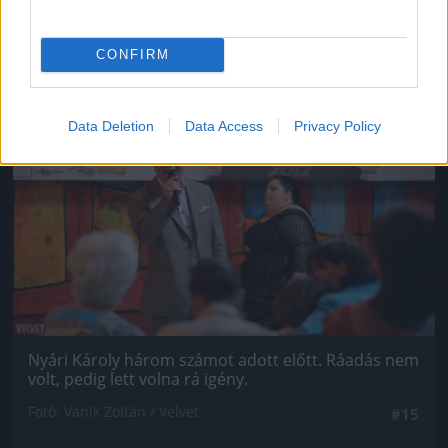
CONFIRM
Jön még kép!
Data Deletion
Data Access
Privacy Policy
Nyári Károly három számot adott előtt. Ráadás nem
volt, pedig lett volna rá igény.
Fotó: Vanik Zoltán / Velvet
#15