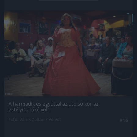
Jön még kép!
A harmadik és egyúttal az utolsó kör az
estélyiruháké volt.
Fotó: Vanik Zoltán / Velvet
#16