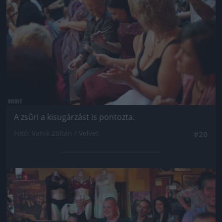
A zsűri a kisugárzást is pontozta.
Fotó: Vanik Zoltán / Velvet
#20
Jön még kép!