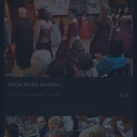
Körbe-körbe, karikába...
Fotó: Vanik Zoltán / Velvet
#19
Jön még kép!