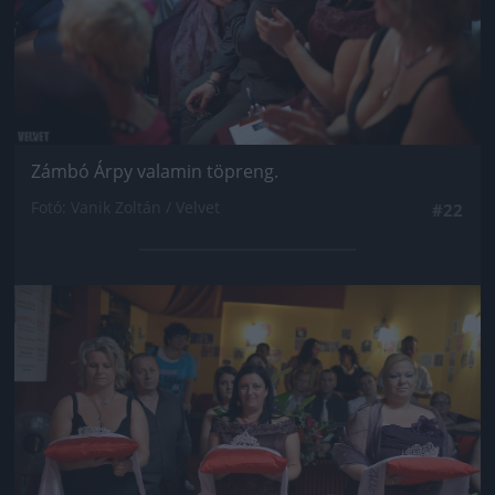
Zámbó Árpy valamin töpreng.
Fotó: Vanik Zoltán / Velvet
#22
Jön még kép!