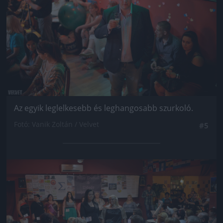
Az egyik leglelkesebb és leghangosabb szurkoló.
Fotó: Vanik Zoltán / Velvet
#5
Jön még kép!