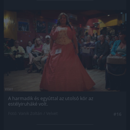
Jön még kép!
A harmadik és egyúttal az utolsó kör az
estélyiruháké volt.
Fotó: Vanik Zoltán / Velvet
#16