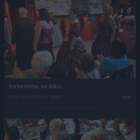
Körbe-körbe, karikába...
Fotó: Vanik Zoltán / Velvet
#19
Jön még kép!