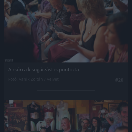
A zsűri a kisugárzást is pontozta.
Fotó: Vanik Zoltán / Velvet
#20
Jön még kép!