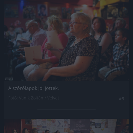
Jön még kép!
A szórólapok jól jöttek.
Fotó: Vanik Zoltán / Velvet
#3
Jön még kép!