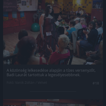
Jön még kép!
A közönség lelkesedése alapján a tízes versenyzőt,
Badi Laurát tartottuk a legesélyesebbnek.
Fotó: Vanik Zoltán / Velvet
#18
Jön még kép!