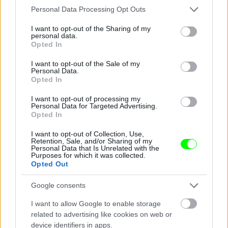
Aki nem tapsolt, lázasan fotózott.
Please note that this website/app uses one or more Google
Personal Data Processing Opt Outs
services and may gather and store information including but
Fotó: Vanik Zoltán / Velvet
#12
not limited to your visit or usage behaviour. You may click to
I want to opt-out of the Sharing of my
personal data.
grant or deny consent to Google and its third-party tags to
Opted In
use your data for below specified purposes in below Google
consent section.
I want to opt-out of the Sale of my
Jön még kép!
Personal Data.
Opted In
I want to opt-out of processing my
Personal Data for Targeted Advertising.
Opted In
I want to opt-out of Collection, Use,
Retention, Sale, and/or Sharing of my
Personal Data that Is Unrelated with the
Purposes for which it was collected.
Opted Out
Google consents
I want to allow Google to enable storage
A Barrio Latino Caféban a vörös szín dominál.
related to advertising like cookies on web or
device identifiers in apps.