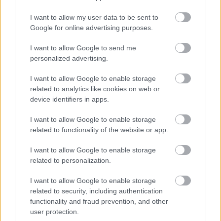
Fotó: Vanik Zoltán / Velvet
#13
I want to allow my user data to be sent to
Google for online advertising purposes.
I want to allow Google to send me
Jön még kép!
personalized advertising.
I want to allow Google to enable storage
related to analytics like cookies on web or
device identifiers in apps.
I want to allow Google to enable storage
related to functionality of the website or app.
I want to allow Google to enable storage
related to personalization.
I want to allow Google to enable storage
Itt most éppen nem látszik, de volt
related to security, including authentication
közönségtapsoltatás is.
functionality and fraud prevention, and other
user protection.
Fotó: Vanik Zoltán / Velvet
#14