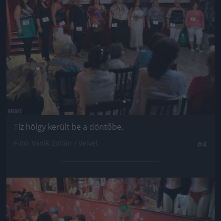
Tíz hölgy került be a döntőbe.
Fotó: Vanik Zoltán / Velvet
#4
Jön még kép!