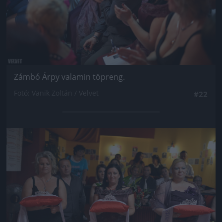
Zámbó Árpy valamin töpreng.
Fotó: Vanik Zoltán / Velvet
#22
Jön még kép!