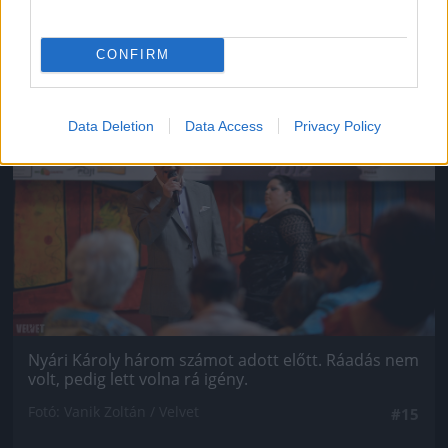
CONFIRM
Jön még kép!
Data Deletion
Data Access
Privacy Policy
Nyári Károly három számot adott előtt. Ráadás nem
volt, pedig lett volna rá igény.
Fotó: Vanik Zoltán / Velvet
#15