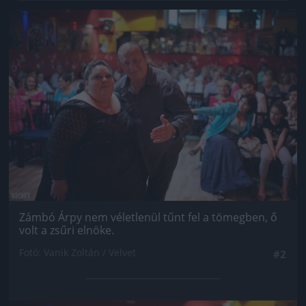
Jön még kép!
Zámbó Árpy nem véletlenül tűnt fel a tömegben, ő
volt a zsűri elnöke.
Fotó: Vanik Zoltán / Velvet
#2