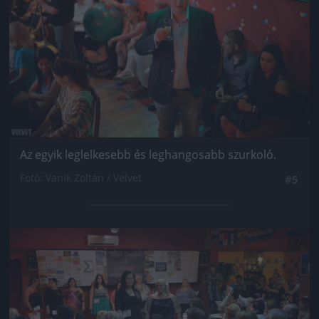
Az egyik leglelkesebb és leghangosabb szurkoló.
Fotó: Vanik Zoltán / Velvet
#5
Jön még kép!