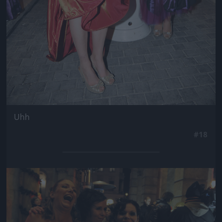
Uhh
#18
Jön még kép!