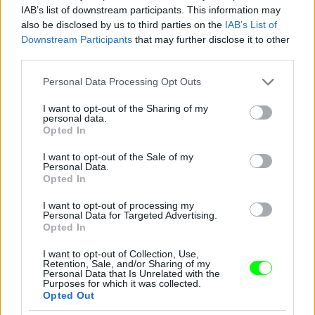
IAB’s list of downstream participants. This information may
also be disclosed by us to third parties on the
IAB’s List of
Mégis Cavalli
Downstream Participants
that may further disclose it to other
third parties.
#14
Please note that this website/app uses one or more Google
Personal Data Processing Opt Outs
services and may gather and store information including but
not limited to your visit or usage behaviour. You may click to
I want to opt-out of the Sharing of my
personal data.
Jön még kép!
grant or deny consent to Google and its third-party tags to
Opted In
use your data for below specified purposes in below Google
consent section.
I want to opt-out of the Sale of my
Personal Data.
Opted In
I want to opt-out of processing my
Personal Data for Targeted Advertising.
Opted In
I want to opt-out of Collection, Use,
Retention, Sale, and/or Sharing of my
Personal Data that Is Unrelated with the
Purposes for which it was collected.
Opted Out