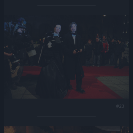
Jön még kép!
#23