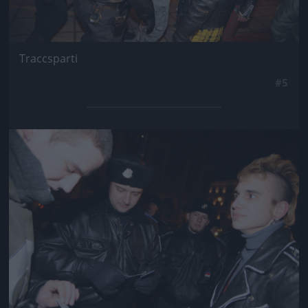
Traccsparti
#5
Jön még kép!