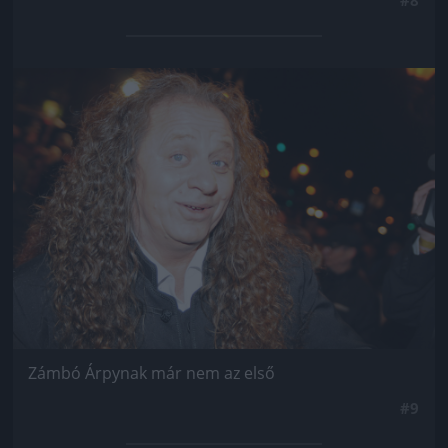
Jön még kép!
Zámbó Árpynak már nem az első
#9