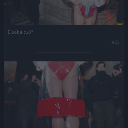
Elsőbálozó?
#25
Jön még kép!