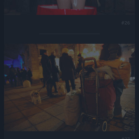
#26
Jön még kép!
#27