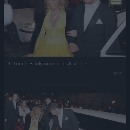
K. Tünde és folyton morcos kisérője
#12
Jön még kép!