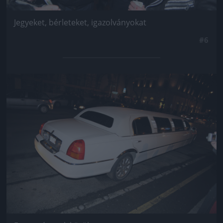
Jegyeket, bérleteket, igazolványokat
#6
Jön még kép!