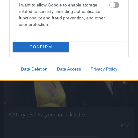
I want to allow Google to enable storage
related to security, including authentication
functionality and fraud prevention, and other
user protection.
Jön még kép!
CONFIRM
Data Deletion
Data Access
Privacy Policy
A Story tévé Patyomkinról kérdez
#17