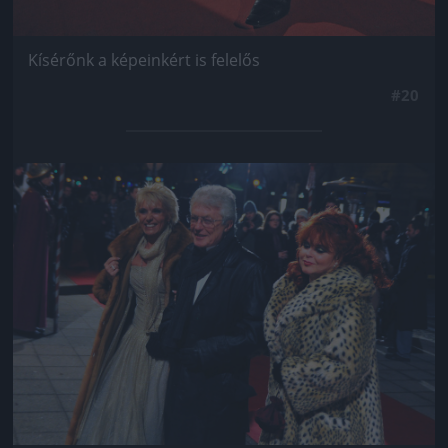
Kísérőnk a képeinkért is felelős
#20
Jön még kép!