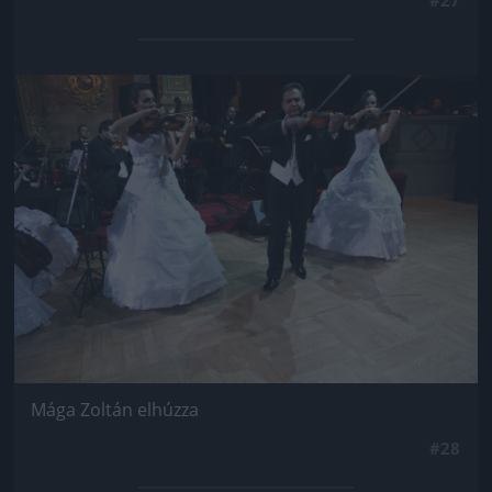
Jön még kép!
Mága Zoltán elhúzza
#28