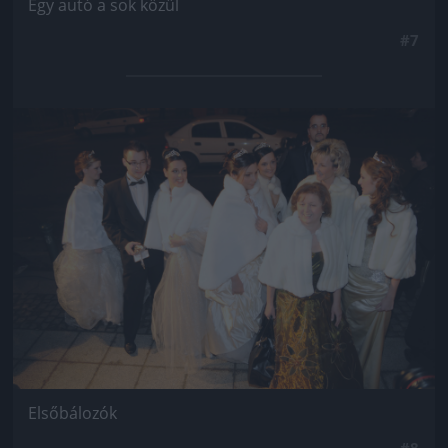
Egy autó a sok közül
#7
Jön még kép!
Elsőbálozók
#8