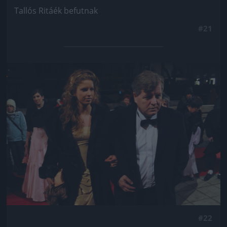
Tallós Ritáék befutnak
#21
Jön még kép!
#22