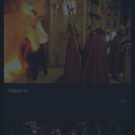
Jön még kép!
Régen és
#2
Jön még kép!