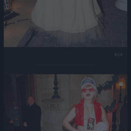
#24
Jön még kép!