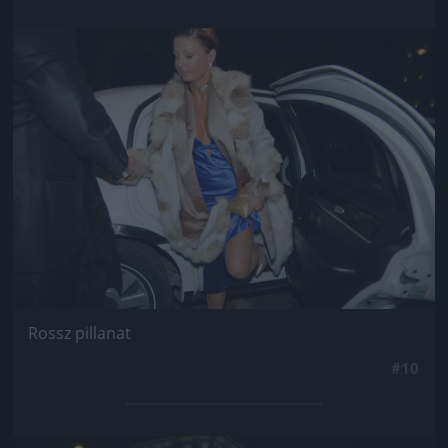
Jön még kép!
Rossz pillanat
#10