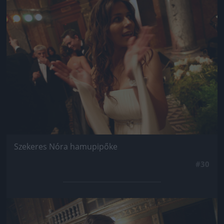
Jön még kép!
Szekeres Nóra hamupipőke
#30
Jön még kép!