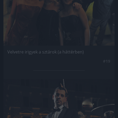
Velvetre irigyek a sztárok (a háttérben)
#19
Jön még kép!