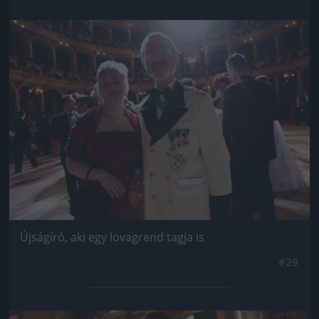
Jön még kép!
Újságíró, aki egy lovagrend tagja is
#29