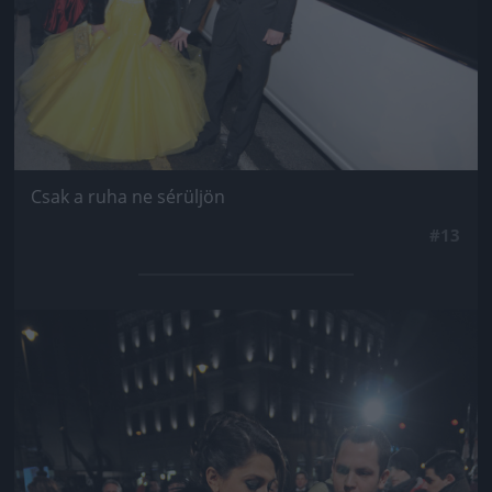
Csak a ruha ne sérüljön
#13
Jön még kép!