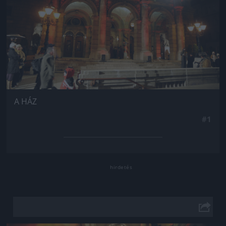
A HÁZ
#1