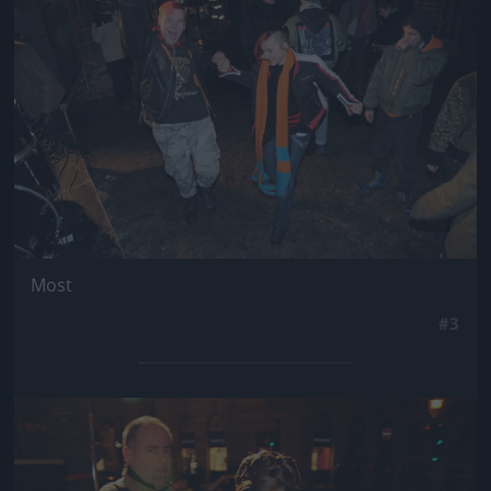
Most
#3
Jön még kép!