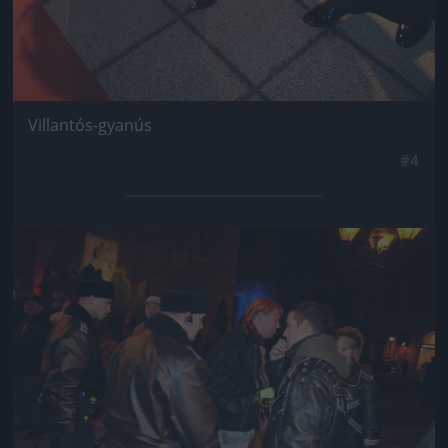
Villantós-gyanús
#4
Jön még kép!