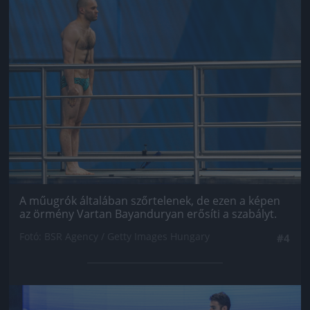
Jön még kép!
A műugrók általában szőrtelenek, de ezen a képen
az örmény Vartan Bayanduryan erősíti a szabályt.
Fotó: BSR Agency / Getty Images Hungary
#4
Jön még kép!