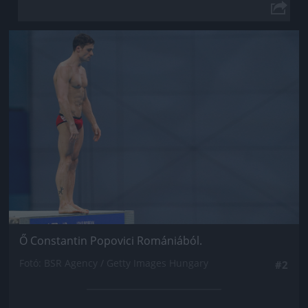
Jön még kép!
Ő Constantin Popovici Romániából.
Fotó: BSR Agency / Getty Images Hungary
#2