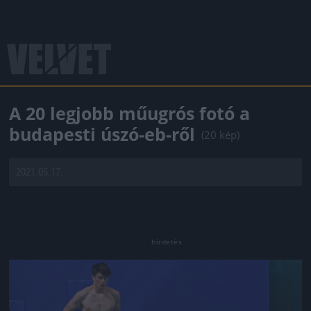
A 20 legjobb műugrós fotó a
budapesti úszó-eb-ről
(20 kép)
2021.05.17.
Jön még kép!