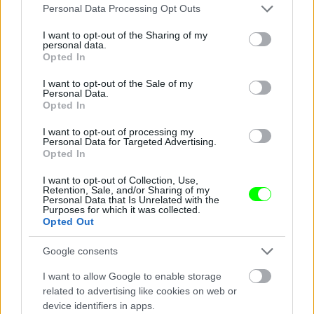
ugrojunk!
Please note that this website/app uses one or more Google
Personal Data Processing Opt Outs
services and may gather and store information including but
Fotó: BSR Agency / Getty Images Hungary
#9
not limited to your visit or usage behaviour. You may click to
I want to opt-out of the Sharing of my
personal data.
grant or deny consent to Google and its third-party tags to
Opted In
use your data for below specified purposes in below Google
consent section.
I want to opt-out of the Sale of my
Jön még kép!
Personal Data.
Opted In
I want to opt-out of processing my
Personal Data for Targeted Advertising.
Opted In
I want to opt-out of Collection, Use,
Retention, Sale, and/or Sharing of my
Personal Data that Is Unrelated with the
Purposes for which it was collected.
Opted Out
Google consents
I want to allow Google to enable storage
Az orosz Alekszandr Bondar ökölbe szorított talppal
related to advertising like cookies on web or
a levegőben.
device identifiers in apps.