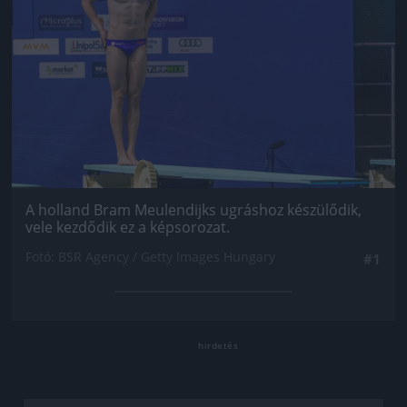
A holland Bram Meulendijks ugráshoz készülődik,
vele kezdődik ez a képsorozat.
Fotó: BSR Agency / Getty Images Hungary
#1