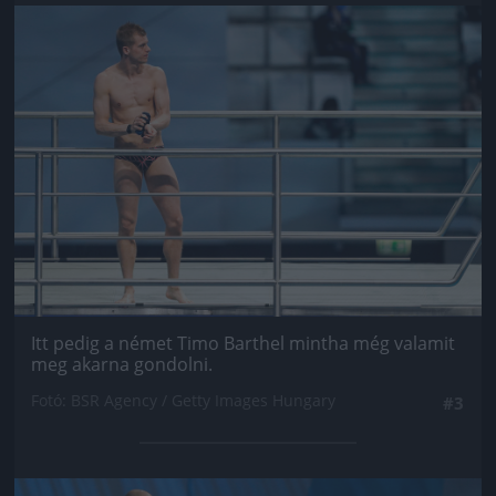
Jön még kép!
Itt pedig a német Timo Barthel mintha még valamit
meg akarna gondolni.
Fotó: BSR Agency / Getty Images Hungary
#3