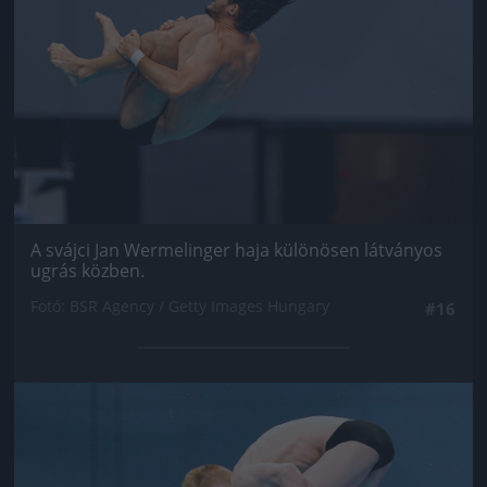
A svájci Jan Wermelinger haja különösen látványos
ugrás közben.
Fotó: BSR Agency / Getty Images Hungary
#16
Jön még kép!