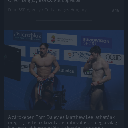
Oliver Dinglay Írországot képviseli.
Fotó: BSR Agency / Getty Images Hungary
#19
Jön még kép!
A záróképen Tom Daley és Matthew Lee láthatóak
megint, kettejük közül az előbbi valószínűleg a világ
legismertebb műugrója, az Instán is posztolt