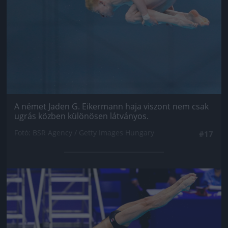
A német Jaden G. Eikermann haja viszont nem csak
ugrás közben különösen látványos.
Fotó: BSR Agency / Getty Images Hungary
#17
Jön még kép!