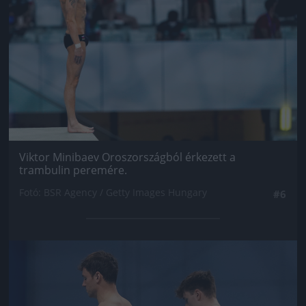
Viktor Minibaev Oroszországból érkezett a
trambulin peremére.
Fotó: BSR Agency / Getty Images Hungary
#6
Jön még kép!