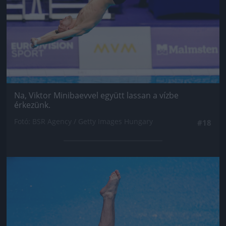
Na, Viktor Minibaevvel együtt lassan a vízbe
érkezünk.
Fotó: BSR Agency / Getty Images Hungary
#18
Jön még kép!