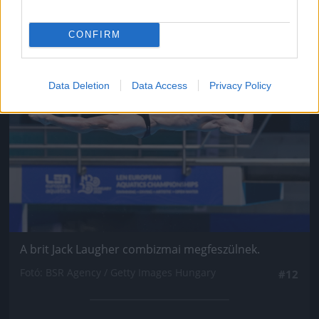
CONFIRM
Jön még kép!
Data Deletion
Data Access
Privacy Policy
A brit Jack Laugher combizmai megfeszülnek.
Fotó: BSR Agency / Getty Images Hungary
#12