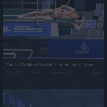
Sandro Melikidze Grúziából szintén ugrás közben.
Fotó: BSR Agency / Getty Images Hungary
#14
Jön még kép!