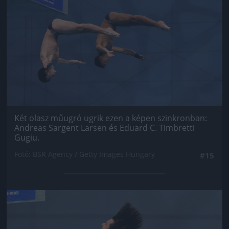
Két olasz műugró ugrik ezen a képen szinkronban:
Andreas Sargent Larsen és Eduard C. Timbretti
Gugiu.
Fotó: BSR Agency / Getty Images Hungary
#15
Jön még kép!