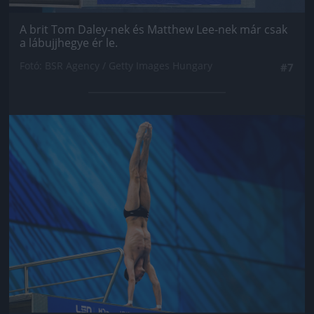
A brit Tom Daley-nek és Matthew Lee-nek már csak
a lábujjhegye ér le.
Fotó: BSR Agency / Getty Images Hungary
#7
Jön még kép!