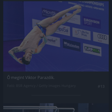
Jön még kép!
Ő megint Viktor Parazdik.
Fotó: BSR Agency / Getty Images Hungary
#13
Jön még kép!