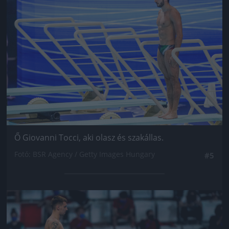
Ő Giovanni Tocci, aki olasz és szakállas.
Fotó: BSR Agency / Getty Images Hungary
#5
Jön még kép!