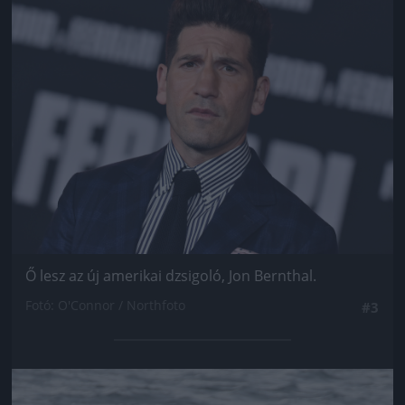
Ő lesz az új amerikai dzsigoló, Jon Bernthal.
Fotó: O'Connor / Northfoto
#3
Jön még kép!