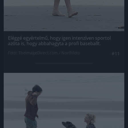
Eléggé egyértelmű, hogy igen intenzíven sportol
azóta is, hogy abbahagyta a profi baseballt.
Fotó: TheImageDirect.com / Northfoto
#11
Jön még kép!