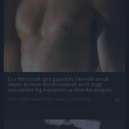
Ez a film csinált igazi gigasztárt Gere-ből annak
idején, és most döntés született arról, hogy
sorozatként fog folytatódni az Amerikai dzsigoló.
Fotó: ZUMA Movie Stills Library / Northfoto
#2
Jön még kép!