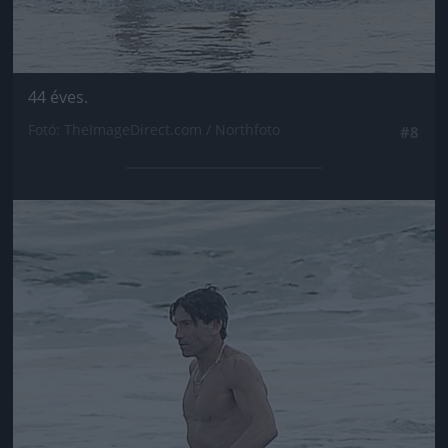
44 éves.
Fotó: TheImageDirect.com / Northfoto
#8
Jön még kép!