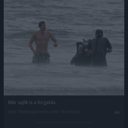
Már zajlik is a forgatás.
Fotó: TheImageDirect.com / Northfoto
#4