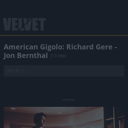
American Gigolo: Richard Gere -
Jon Bernthal
(13 kép)
2021.02.11.
Jön még kép!