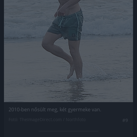
2010-ben nősült meg, két gyermeke van.
Fotó: TheImageDirect.com / Northfoto
#9