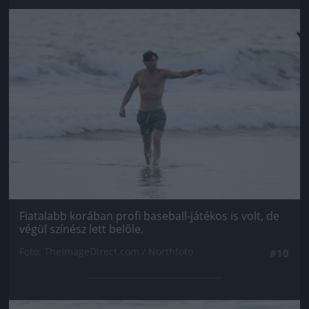
Jön még kép!
Fiatalabb korában profi baseball-játékos is volt, de
végül színész lett belőle.
Fotó: TheImageDirect.com / Northfoto
#10