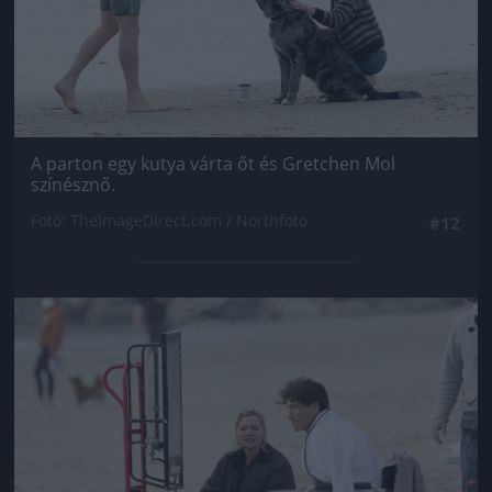
A parton egy kutya várta őt és Gretchen Mol
színésznő.
Fotó: TheImageDirect.com / Northfoto
#12
Jön még kép!