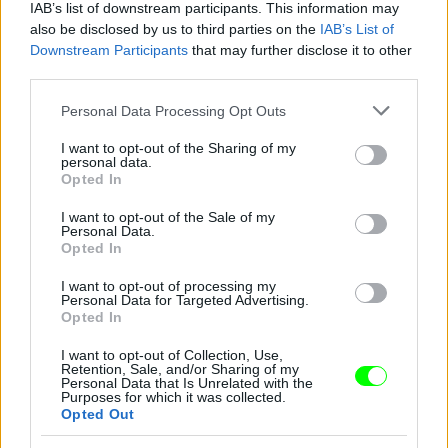
IAB’s list of downstream participants. This information may
also be disclosed by us to third parties on the
IAB’s List of
Downstream Participants
that may further disclose it to other
third parties.
Please note that this website/app uses one or more Google
Personal Data Processing Opt Outs
services and may gather and store information including but
A helyszín Los Angeles környékének valamelyik
not limited to your visit or usage behaviour. You may click to
I want to opt-out of the Sharing of my
strandja.
personal data.
grant or deny consent to Google and its third-party tags to
Opted In
use your data for below specified purposes in below Google
Fotó: TheImageDirect.com / Northfoto
#6
consent section.
I want to opt-out of the Sale of my
Personal Data.
Opted In
I want to opt-out of processing my
Jön még kép!
Personal Data for Targeted Advertising.
Opted In
I want to opt-out of Collection, Use,
Retention, Sale, and/or Sharing of my
Personal Data that Is Unrelated with the
Purposes for which it was collected.
Opted Out