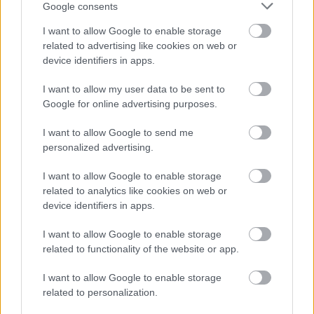
Google consents
I want to allow Google to enable storage
related to advertising like cookies on web or
device identifiers in apps.
I want to allow my user data to be sent to
Google for online advertising purposes.
I want to allow Google to send me
personalized advertising.
John Bernthal korábban a The Walking Dead című
I want to allow Google to enable storage
sorozattal lett igazán híres, de ő volt A Megtorló
related to analytics like cookies on web or
címszereplője is, és feltűnt rengeteg mozifilmben az
device identifiers in apps.
utóbbi években.
Fotó: TheImageDirect.com / Northfoto
#7
I want to allow Google to enable storage
related to functionality of the website or app.
I want to allow Google to enable storage
related to personalization.
Jön még kép!