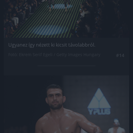
Ugyanez így nézett ki kicsit távolabbról.
Fotó: Ekrem Serif Egeli / Getty Images Hungary
#14
Jön még kép!