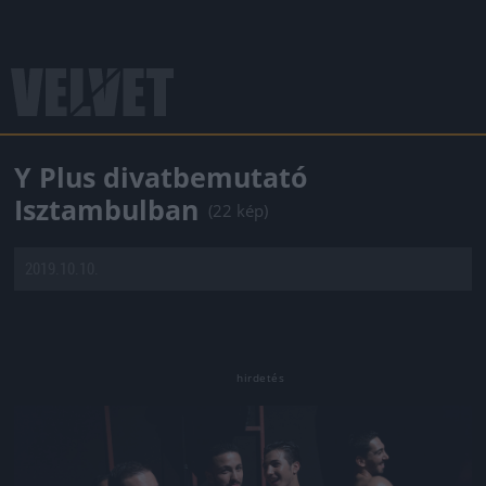
Y Plus divatbemutató
Isztambulban
(22 kép)
2019.10.10.
Jön még kép!