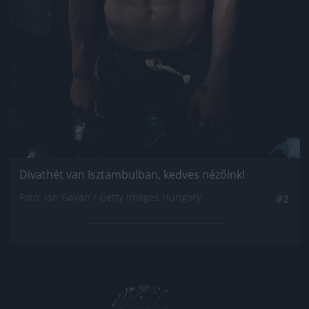
Divathét van Isztambulban, kedves nézőink!
Fotó: Ian Gavan / Getty Images Hungary
#2
Jön még kép!