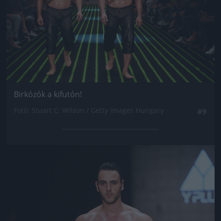
Birkózók a kifutón!
Fotó: Stuart C. Wilson / Getty Images Hungary
#9
Jön még kép!