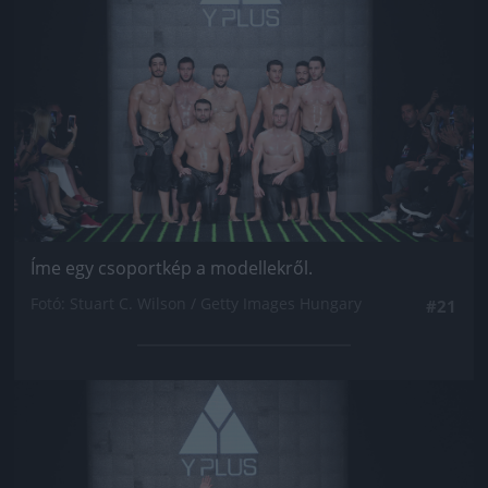
Íme egy csoportkép a modellekről.
Fotó: Stuart C. Wilson / Getty Images Hungary
#21
Jön még kép!