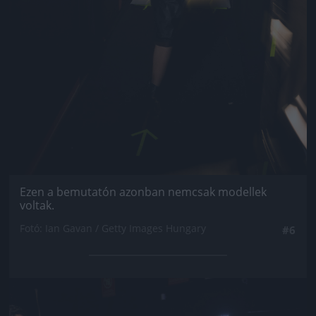
Ezen a bemutatón azonban nemcsak modellek
voltak.
Fotó: Ian Gavan / Getty Images Hungary
#6
Jön még kép!