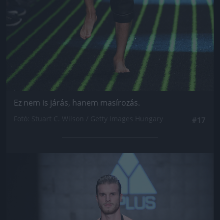
Ez nem is járás, hanem masírozás.
Fotó: Stuart C. Wilson / Getty Images Hungary
#17
Jön még kép!