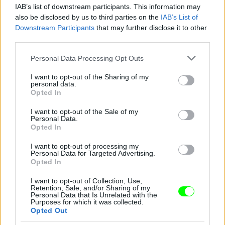
IAB’s list of downstream participants. This information may
also be disclosed by us to third parties on the
IAB’s List of
Downstream Participants
that may further disclose it to other
third parties.
Please note that this website/app uses one or more Google
Personal Data Processing Opt Outs
services and may gather and store information including but
not limited to your visit or usage behaviour. You may click to
I want to opt-out of the Sharing of my
personal data.
grant or deny consent to Google and its third-party tags to
Opted In
use your data for below specified purposes in below Google
consent section.
I want to opt-out of the Sale of my
Personal Data.
Opted In
I want to opt-out of processing my
Personal Data for Targeted Advertising.
Opted In
I want to opt-out of Collection, Use,
Csillognak szépen.
Retention, Sale, and/or Sharing of my
Personal Data that Is Unrelated with the
Fotó: Stuart C. Wilson / Getty Images Hungary
#11
Purposes for which it was collected.
Opted Out