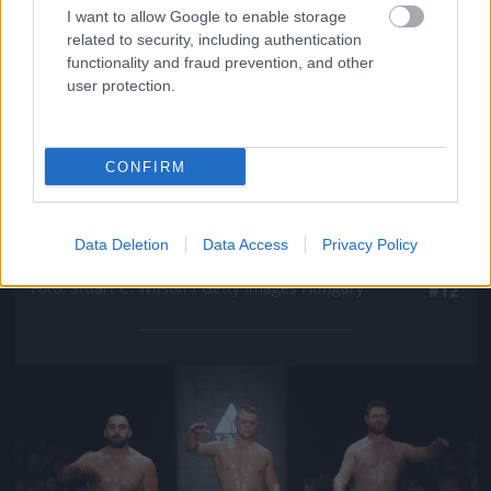
I want to allow Google to enable storage
related to security, including authentication
functionality and fraud prevention, and other
user protection.
CONFIRM
Data Deletion
Data Access
Privacy Policy
Nade mi történik ott a háttérben?
Fotó: Stuart C. Wilson / Getty Images Hungary
#12
Jön még kép!