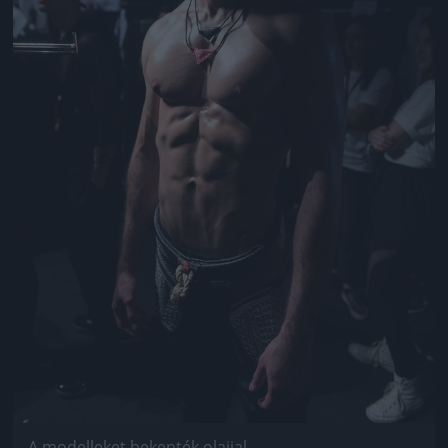
A modelleket bekenték olajjal...