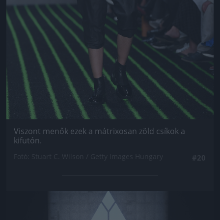
Viszont menők ezek a mátrixosan zöld csíkok a
kifutón.
Fotó: Stuart C. Wilson / Getty Images Hungary
#20
Jön még kép!