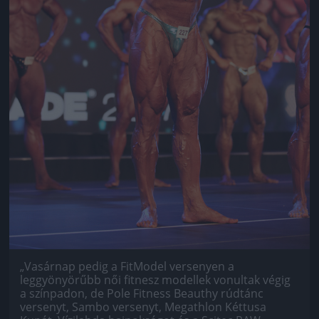
„Vasárnap pedig a FitModel versenyen a
leggyönyörűbb női fitnesz modellek vonultak végig
a színpadon, de Pole Fitness Beauthy rúdtánc
versenyt, Sambo versenyt, Megathlon Kéttusa