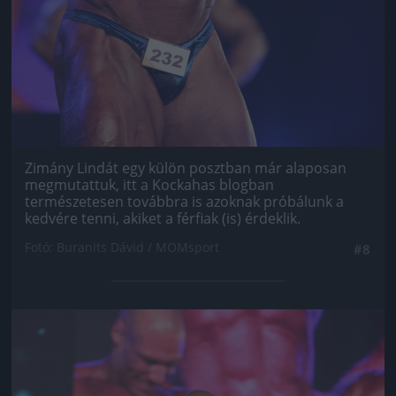
Zimány Lindát egy külön posztban már alaposan
megmutattuk, itt a Kockahas blogban
természetesen továbbra is azoknak próbálunk a
kedvére tenni, akiket a férfiak (is) érdeklik.
Fotó: Buranits Dávid / MOMsport
#8
Jön még kép!