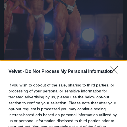
Velvet -
Do Not Process My Personal Information
If you wish to opt-out of the sale, sharing to third parties, or
processing of your personal or sensitive information for
„A rendezvény ezúttal is neves nemzetközi sztárokat
targeted advertising by us, please use the below opt-out
vonultatott fel.”
section to confirm your selection. Please note that after your
Fotó: Buranits Dávid / MOMsport
#5
opt-out request is processed you may continue seeing
interest-based ads based on personal information utilized by
us or personal information disclosed to third parties prior to
your opt-out. You may separately opt-out of the further