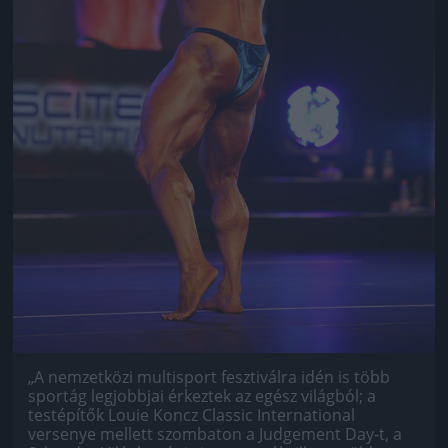
„A nem­zet­közi mul­tis­port fesz­ti­válra idén is több
sportág legjobbjai érkeztek az egész világból; a
testépítők Louie Koncz Classic International
versenye mellett szombaton a Judgement Day-t, a