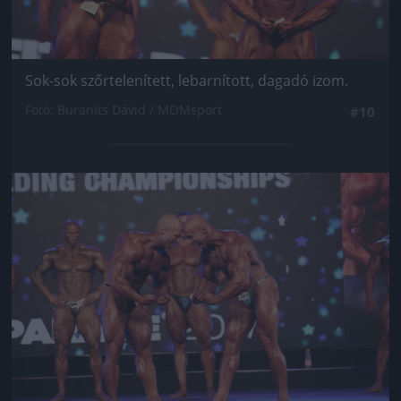
Sok-sok szőrtelenített, lebarnított, dagadó izom.
Fotó: Buranits Dávid / MOMsport
#10
Jön még kép!