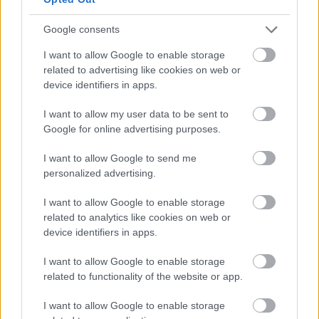
Jön még kép!
Google consents
I want to allow Google to enable storage
related to advertising like cookies on web or
device identifiers in apps.
I want to allow my user data to be sent to
Google for online advertising purposes.
I want to allow Google to send me
personalized advertising.
I want to allow Google to enable storage
„Míg a versenyzők között Zimány Linda és Bálizs
related to analytics like cookies on web or
Anett színésznőt fedezhették fel.”
device identifiers in apps.
Fotó: Buranits Dávid / MOMsport
#7
I want to allow Google to enable storage
related to functionality of the website or app.
I want to allow Google to enable storage