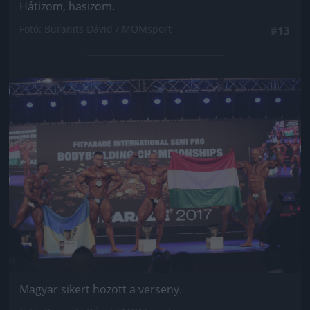
Hátizom, hasizom.
Fotó: Buranits Dávid / MOMsport
#13
Jön még kép!
Magyar sikert hozott a verseny.