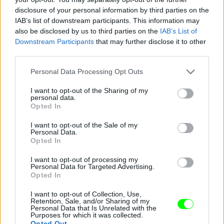
disclosure of your personal information by third parties on the
Jön még kép!
IAB’s list of downstream participants. This information may
also be disclosed by us to third parties on the
IAB’s List of
Downstream Participants
that may further disclose it to other
third parties.
Please note that this website/app uses one or more Google
Personal Data Processing Opt Outs
services and may gather and store information including but
not limited to your visit or usage behaviour. You may click to
I want to opt-out of the Sharing of my
personal data.
grant or deny consent to Google and its third-party tags to
Opted In
use your data for below specified purposes in below Google
consent section.
I want to opt-out of the Sale of my
Personal Data.
Opted In
„Tímea Majorova mellett az Arnold Classic
I want to opt-out of processing my
ezüstérmese Balogh Robinnal is találkozhattak a
Personal Data for Targeted Advertising.
vendégek.”
Opted In
Fotó: Buranits Dávid / MOMsport
#6
I want to opt-out of Collection, Use,
Retention, Sale, and/or Sharing of my
Personal Data that Is Unrelated with the
Purposes for which it was collected.
Opted Out