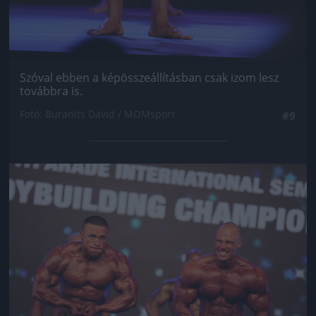
Szóval ebben a képösszeállításban csak izom lesz
továbbra is.
Fotó: Buranits Dávid / MOMsport
#9
Jön még kép!