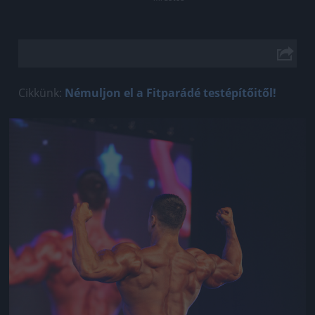
Cikkünk:
Némuljon el a Fitparádé testépítőitől!
Jön még kép!