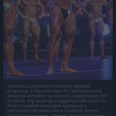
„Ráadásul a jubileumi rendezvény legújabb
programja, a Fitparádé Semi Pro Invitational volt,
amelynek keretében szombaton a legizmosabb férfi
testépítő, míg vasárnap a leggyönyörűbb testű női
fitnesz modellek versengtek egymással a
nemzetközi mértékkel mérve is jelentős kiemelt
díjazású versenyeken, amelyek abszolút győztesei a