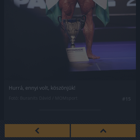
Hurrá, ennyi volt, köszönjük!
Fotó: Buranits Dávid / MOMsport
#15