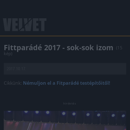
Fittparádé 2017 - sok-sok izom
(15
kép)
2017.10.17.
Cikkünk:
Némuljon el a Fitparádé testépítőitől!
Jön még kép!