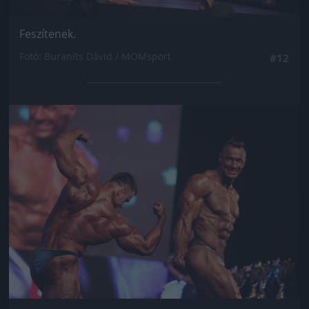
Feszítenek.
Fotó: Buranits Dávid / MOMsport
#12
Jön még kép!