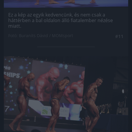
Ez a kép az egyik kedvencünk, és nem csak a
háttérben a bal oldalon álló fiatalember nézése
miatt.
Fotó: Buranits Dávid / MOMsport
#11
Jön még kép!