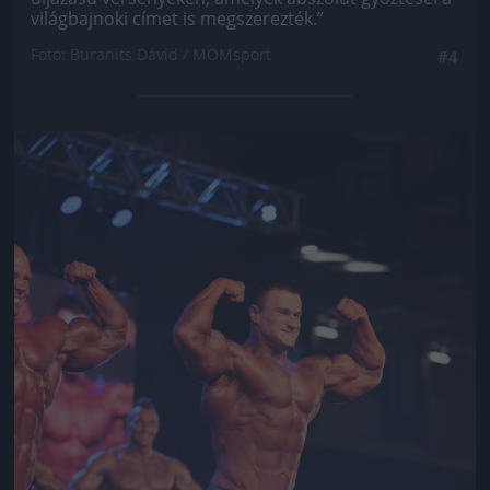
világbajnoki címet is megszerezték.”
Fotó: Buranits Dávid / MOMsport
#4
Jön még kép!