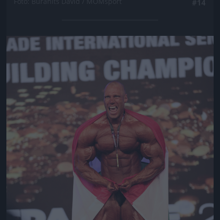
Fotó: Buranits Dávid / MOMsport
#14
Jön még kép!