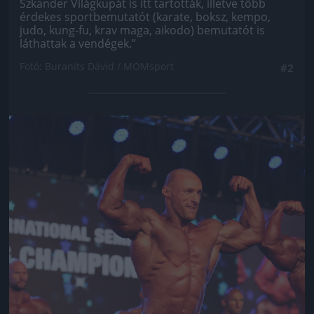
Szkander Világkupát is itt tartották, illetve több
érdekes sportbemutatót (karate, boksz, kempo,
judo, kung-fu, krav maga, aikodo) bemutatót is
láthattak a vendégek.”
Fotó: Buranits Dávid / MOMsport
#2
Jön még kép!