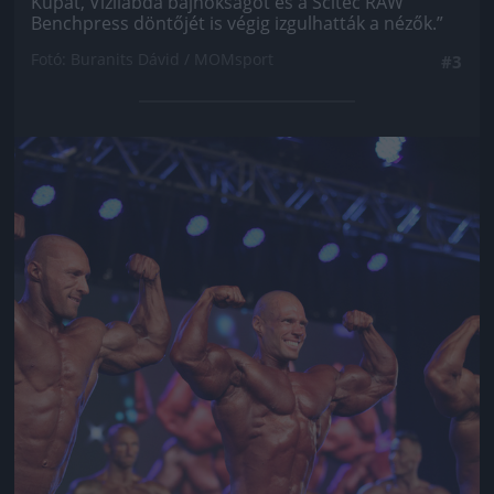
Kupát, Vízilabda bajnokságot és a Scitec RAW
Benchpress döntőjét is végig izgulhatták a nézők.”
Fotó: Buranits Dávid / MOMsport
#3
Jön még kép!