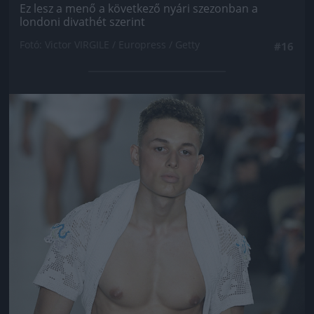
Ez lesz a menő a következő nyári szezonban a
londoni divathét szerint
Fotó: Victor VIRGILE / Europress / Getty
#16
Jön még kép!