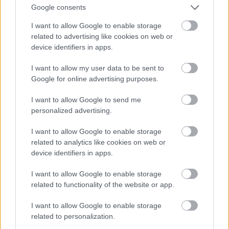
Google consents
I want to allow Google to enable storage
related to advertising like cookies on web or
device identifiers in apps.
I want to allow my user data to be sent to
Ez lesz a menő a következő nyári szezonban a
Google for online advertising purposes.
londoni divathét szerint
I want to allow Google to send me
Fotó: Victor VIRGILE / Europress / Getty
#11
personalized advertising.
I want to allow Google to enable storage
related to analytics like cookies on web or
Jön még kép!
device identifiers in apps.
I want to allow Google to enable storage
related to functionality of the website or app.
I want to allow Google to enable storage
related to personalization.