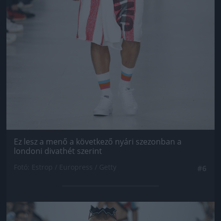
Ez lesz a menő a következő nyári szezonban a
londoni divathét szerint
Fotó: Estrop / Europress / Getty
#6
Jön még kép!