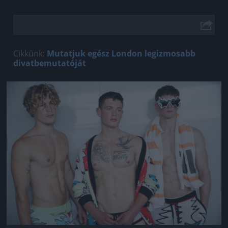
Cikkünk:
Mutatjuk egész London legizmosabb
divatbemutatóját
Jön még kép!