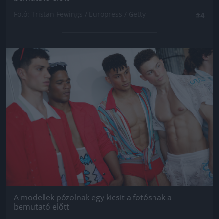
Fotó: Tristan Fewings / Europress / Getty
#4
Jön még kép!
A modellek pózolnak egy kicsit a fotósnak a
bemutató előtt