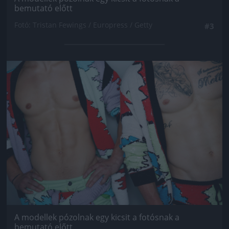
bemutató előtt
Fotó: Tristan Fewings / Europress / Getty
#3
Jön még kép!
A modellek pózolnak egy kicsit a fotósnak a
bemutató előtt