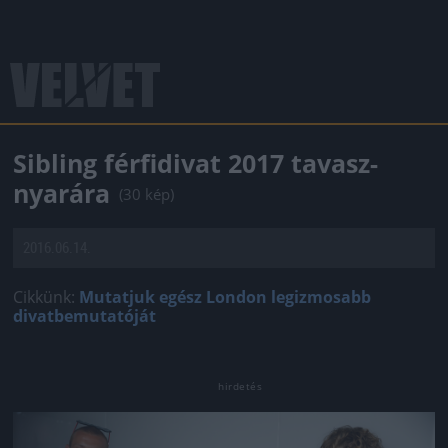
Sibling férfidivat 2017 tavasz-
nyarára
(30 kép)
2016.06.14.
Cikkünk:
Mutatjuk egész London legizmosabb
divatbemutatóját
Jön még kép!