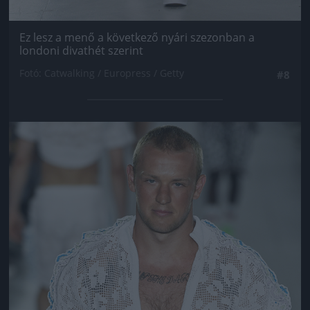
Ez lesz a menő a következő nyári szezonban a
londoni divathét szerint
Fotó: Catwalking / Europress / Getty
#8
Jön még kép!