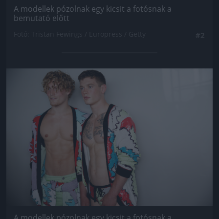
A modellek pózolnak egy kicsit a fotósnak a
bemutató előtt
Fotó: Tristan Fewings / Europress / Getty
#2
Jön még kép!
A modellek pózolnak egy kicsit a fotósnak a