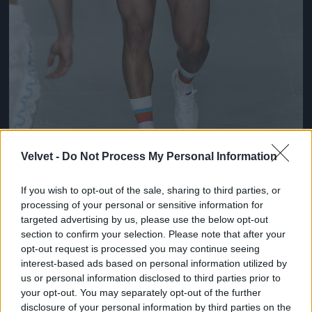
Velvet -
Do Not Process My Personal Information
Ez lesz a menő a következő nyári szezonban a
If you wish to opt-out of the sale, sharing to third parties, or
londoni divathét szerint
processing of your personal or sensitive information for
targeted advertising by us, please use the below opt-out
Fotó: Victor VIRGILE / Europress / Getty
#10
section to confirm your selection. Please note that after your
opt-out request is processed you may continue seeing
interest-based ads based on personal information utilized by
us or personal information disclosed to third parties prior to
Jön még kép!
your opt-out. You may separately opt-out of the further
disclosure of your personal information by third parties on the