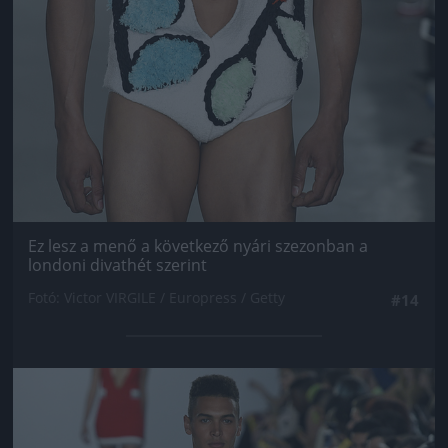
Ez lesz a menő a következő nyári szezonban a
londoni divathét szerint
Fotó: Victor VIRGILE / Europress / Getty
#14
Jön még kép!