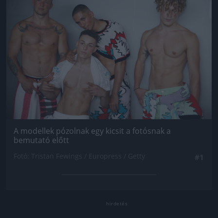
A modellek pózolnak egy kicsit a fotósnak a
bemutató előtt
Fotó: Tristan Fewings / Europress / Getty
#1