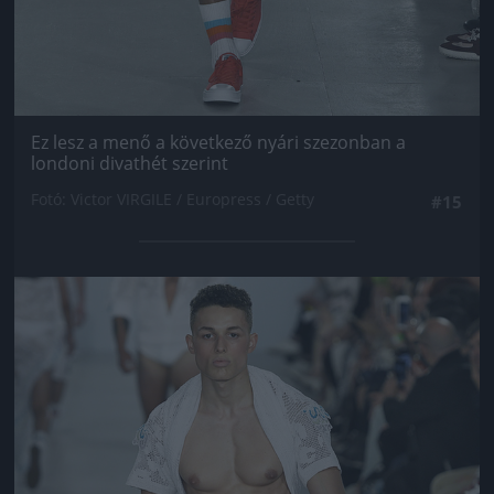
Ez lesz a menő a következő nyári szezonban a
londoni divathét szerint
Fotó: Victor VIRGILE / Europress / Getty
#15
Jön még kép!