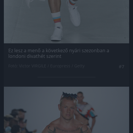
Ez lesz a menő a következő nyári szezonban a
londoni divathét szerint
Fotó: Victor VIRGILE / Europress / Getty
#7
Jön még kép!