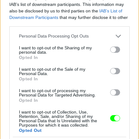
IAB’s list of downstream participants. This information may
also be disclosed by us to third parties on the
IAB’s List of
Downstream Participants
that may further disclose it to other
third parties.
Please note that this website/app uses one or more Google
Personal Data Processing Opt Outs
services and may gather and store information including but
not limited to your visit or usage behaviour. You may click to
I want to opt-out of the Sharing of my
personal data.
grant or deny consent to Google and its third-party tags to
Opted In
use your data for below specified purposes in below Google
consent section.
I want to opt-out of the Sale of my
Personal Data.
Opted In
I want to opt-out of processing my
Personal Data for Targeted Advertising.
Opted In
I want to opt-out of Collection, Use,
Retention, Sale, and/or Sharing of my
Personal Data that Is Unrelated with the
Purposes for which it was collected.
Opted Out