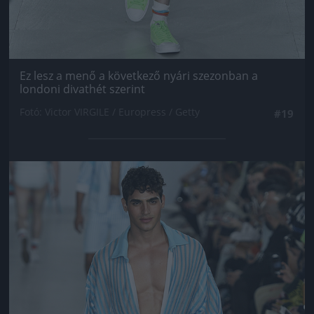
Ez lesz a menő a következő nyári szezonban a
londoni divathét szerint
Fotó: Victor VIRGILE / Europress / Getty
#19
Jön még kép!