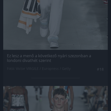
Ez lesz a menő a következő nyári szezonban a
londoni divathét szerint
Fotó: Victor VIRGILE / Europress / Getty
#18
Jön még kép!