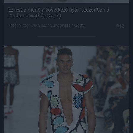
Ez lesz a menő a következő nyári szezonban a
londoni divathét szerint
Fotó: Victor VIRGILE / Europress / Getty
#12
Jön még kép!