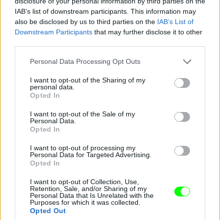
disclosure of your personal information by third parties on the
IAB’s list of downstream participants. This information may
also be disclosed by us to third parties on the
IAB’s List of
Downstream Participants
that may further disclose it to other
third parties.
Please note that this website/app uses one or more Google
Personal Data Processing Opt Outs
services and may gather and store information including but
not limited to your visit or usage behaviour. You may click to
I want to opt-out of the Sharing of my
personal data.
grant or deny consent to Google and its third-party tags to
Opted In
use your data for below specified purposes in below Google
consent section.
I want to opt-out of the Sale of my
Personal Data.
Opted In
I want to opt-out of processing my
Personal Data for Targeted Advertising.
Opted In
I want to opt-out of Collection, Use,
Retention, Sale, and/or Sharing of my
Personal Data that Is Unrelated with the
Purposes for which it was collected.
A fiatalember 24 éves és 2008 óta építi a testét
Opted Out