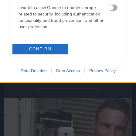
I want to allow Google to enable storage
related to security, including authentication
functionality and fraud prevention, and other
user protection.
CONFIRM
A fiatalember 24 éves és 2008 óta építi a testét
Data Deletion
Data Access
Privacy Policy
Fotó: / Olvasónk fotói
#5
Jön még kép!