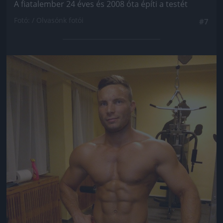
A fiatalember 24 éves és 2008 óta építi a testét
Fotó: / Olvasónk fotói
#7
Jön még kép!