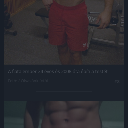
A fiatalember 24 éves és 2008 óta építi a testét
Fotó: / Olvasónk fotói
#8
Jön még kép!