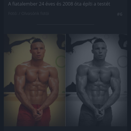
A fiatalember 24 éves és 2008 óta építi a testét
Fotó: / Olvasónk fotói
#6
Jön még kép!