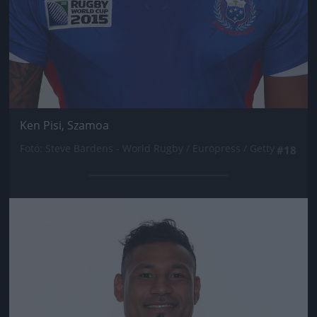
Ken Pisi, Szamoa
Fotó: Steve Bardens - World Rugby / Europress / Getty
#18
Jön még kép!