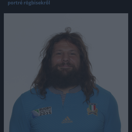
portré rögbisekről
Jön még kép!