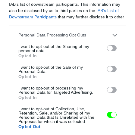
IAB’s list of downstream participants. This information may
also be disclosed by us to third parties on the
IAB’s List of
Downstream Participants
that may further disclose it to other
third parties.
Please note that this website/app uses one or more Google
Personal Data Processing Opt Outs
services and may gather and store information including but
not limited to your visit or usage behaviour. You may click to
I want to opt-out of the Sharing of my
personal data.
grant or deny consent to Google and its third-party tags to
Opted In
use your data for below specified purposes in below Google
consent section.
I want to opt-out of the Sale of my
Personal Data.
Opted In
I want to opt-out of processing my
Personal Data for Targeted Advertising.
Opted In
I want to opt-out of Collection, Use,
Retention, Sale, and/or Sharing of my
Personal Data that Is Unrelated with the
Purposes for which it was collected.
Opted Out