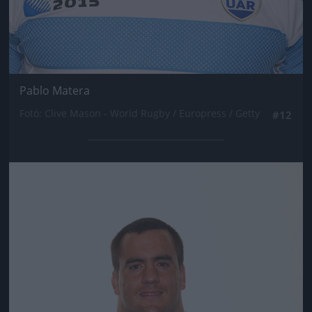
Pablo Matera
Fotó: Clive Mason - World Rugby / Europress / Getty
#12
Jön még kép!