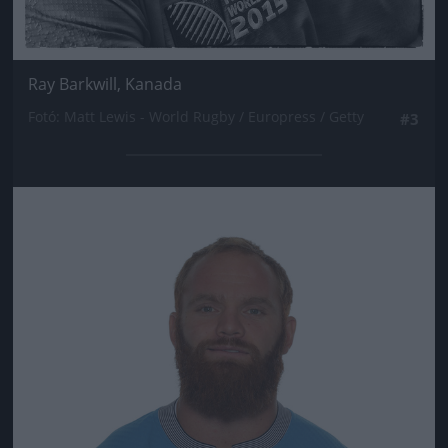
Ray Barkwill, Kanada
Fotó: Matt Lewis - World Rugby / Europress / Getty
#3
Jön még kép!