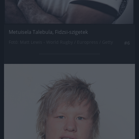
Metuisela Talebula, Fidzsi-szigetek
Fotó: Matt Lewis - World Rugby / Europress / Getty
#6
Jön még kép!