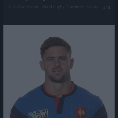
Fotó: Clive Mason - World Rugby / Europress / Getty
#13
Jön még kép!