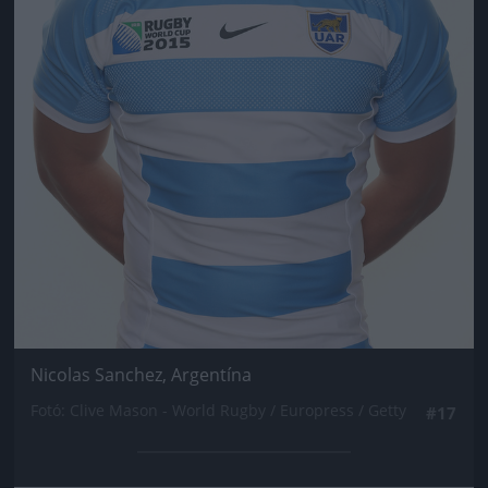
Nicolas Sanchez, Argentína
Fotó: Clive Mason - World Rugby / Europress / Getty
#17