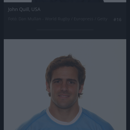
John Quill, USA
Fotó: Dan Mullan - World Rugby / Europress / Getty
#16
Jön még kép!