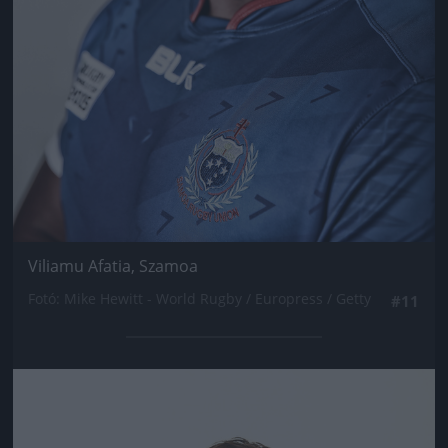
Viliamu Afatia, Szamoa
Fotó: Mike Hewitt - World Rugby / Europress / Getty
#11
Jön még kép!