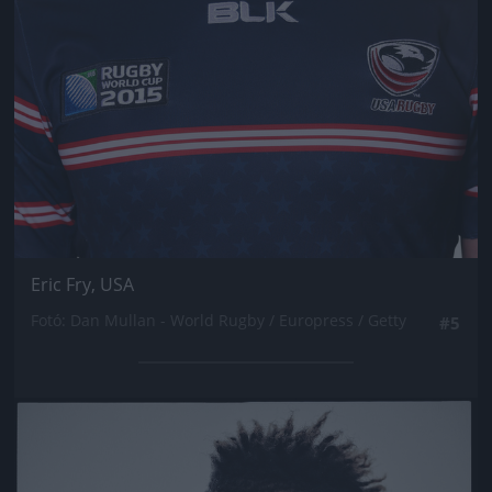
Eric Fry, USA
Fotó: Dan Mullan - World Rugby / Europress / Getty
#5
Jön még kép!