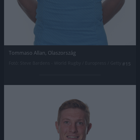
Tommaso Allan, Olaszország
Fotó: Steve Bardens - World Rugby / Europress / Getty
#15
Jön még kép!