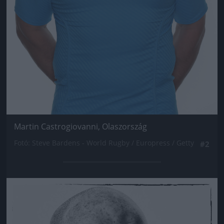
Martin Castrogiovanni, Olaszország
Fotó: Steve Bardens - World Rugby / Europress / Getty
#2
Jön még kép!