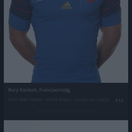
Rory Kockott, Franciaország
Fotó: Mike Hewitt - World Rugby / Europress / Getty
#14
Jön még kép!