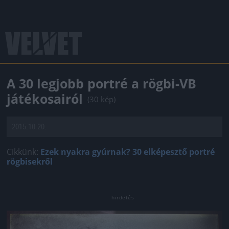
A 30 legjobb portré a rögbi-VB
játékosairól
(30 kép)
2015.10.20.
Cikkünk:
Ezek nyakra gyúrnak? 30 elképesztő portré
rögbisekről
Jön még kép!