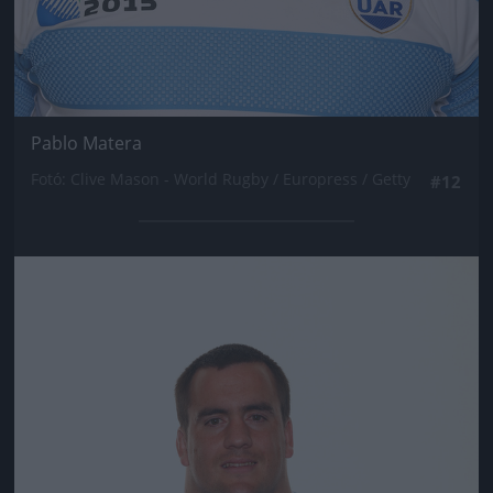
Pablo Matera
Fotó: Clive Mason - World Rugby / Europress / Getty
#12
Jön még kép!