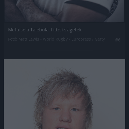
Metuisela Talebula, Fidzsi-szigetek
Fotó: Matt Lewis - World Rugby / Europress / Getty
#6
Jön még kép!