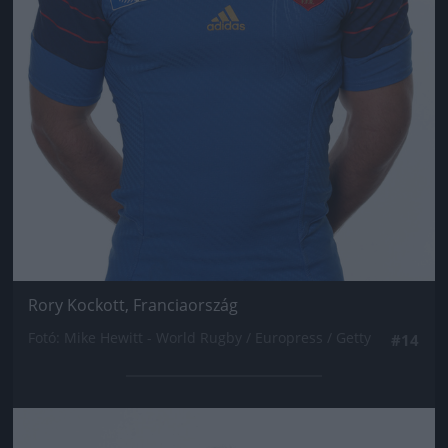
Rory Kockott, Franciaország
Fotó: Mike Hewitt - World Rugby / Europress / Getty
#14
Jön még kép!