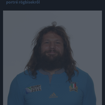
portré rögbisekről
Jön még kép!