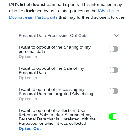
IAB’s list of downstream participants. This information may
also be disclosed by us to third parties on the
IAB’s List of
Downstream Participants
that may further disclose it to other
third parties.
Please note that this website/app uses one or more Google
Personal Data Processing Opt Outs
services and may gather and store information including but
not limited to your visit or usage behaviour. You may click to
I want to opt-out of the Sharing of my
personal data.
grant or deny consent to Google and its third-party tags to
Opted In
use your data for below specified purposes in below Google
consent section.
I want to opt-out of the Sale of my
Personal Data.
Opted In
I want to opt-out of processing my
Personal Data for Targeted Advertising.
Opted In
I want to opt-out of Collection, Use,
Retention, Sale, and/or Sharing of my
Personal Data that Is Unrelated with the
Purposes for which it was collected.
Opted Out