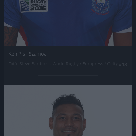
Ken Pisi, Szamoa
Fotó: Steve Bardens - World Rugby / Europress / Getty
#18
Jön még kép!