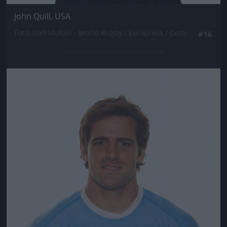
John Quill, USA
Fotó: Dan Mullan - World Rugby / Europress / Getty
#16
Jön még kép!