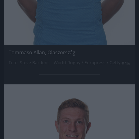
Tommaso Allan, Olaszország
Fotó: Steve Bardens - World Rugby / Europress / Getty
#15
Jön még kép!