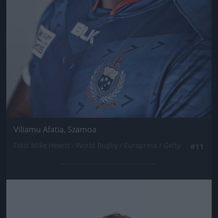
Viliamu Afatia, Szamoa
Fotó: Mike Hewitt - World Rugby / Europress / Getty
#11
Jön még kép!