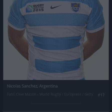
Nicolas Sanchez, Argentína
Fotó: Clive Mason - World Rugby / Europress / Getty
#17