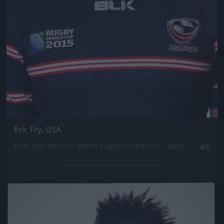
Eric Fry, USA
Fotó: Dan Mullan - World Rugby / Europress / Getty
#5
Jön még kép!