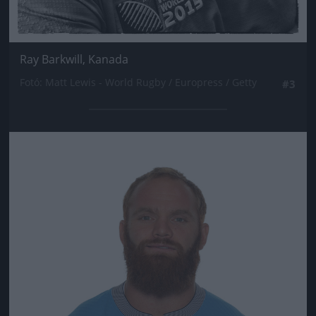
Ray Barkwill, Kanada
Fotó: Matt Lewis - World Rugby / Europress / Getty
#3
Jön még kép!