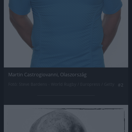
Martin Castrogiovanni, Olaszország
Fotó: Steve Bardens - World Rugby / Europress / Getty
#2
Jön még kép!