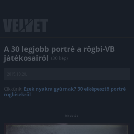
A 30 legjobb portré a rögbi-VB
játékosairól
(30 kép)
2015.10.20.
Cikkünk:
Ezek nyakra gyúrnak? 30 elképesztő portré
rögbisekről
Jön még kép!