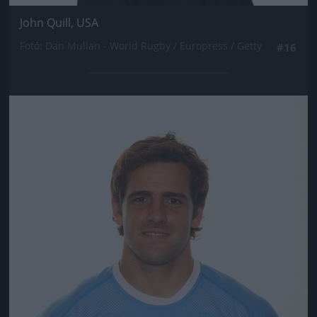
John Quill, USA
Fotó: Dan Mullan - World Rugby / Europress / Getty
#16
Jön még kép!