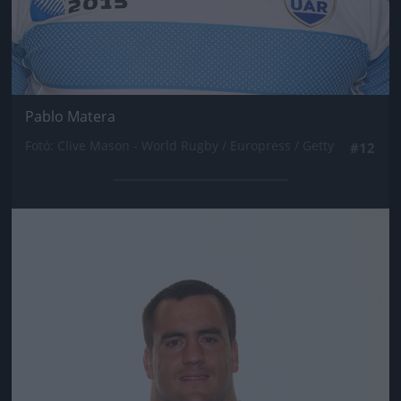
Pablo Matera
Fotó: Clive Mason - World Rugby / Europress / Getty
#12
Jön még kép!