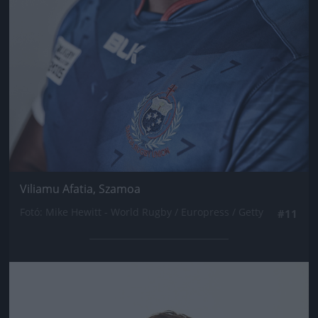
Viliamu Afatia, Szamoa
Fotó: Mike Hewitt - World Rugby / Europress / Getty
#11
Jön még kép!