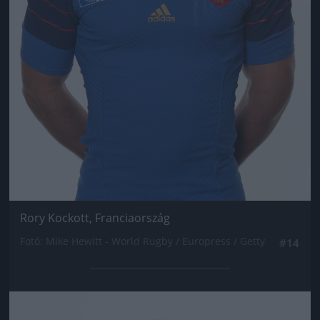
Rory Kockott, Franciaország
Fotó: Mike Hewitt - World Rugby / Europress / Getty
#14
Jön még kép!