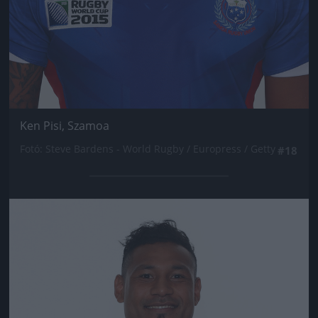
Ken Pisi, Szamoa
Fotó: Steve Bardens - World Rugby / Europress / Getty
#18
Jön még kép!