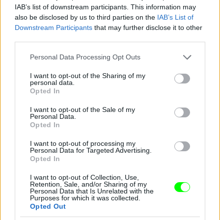
IAB’s list of downstream participants. This information may
also be disclosed by us to third parties on the
IAB’s List of
Downstream Participants
that may further disclose it to other
third parties.
Please note that this website/app uses one or more Google
Personal Data Processing Opt Outs
services and may gather and store information including but
not limited to your visit or usage behaviour. You may click to
I want to opt-out of the Sharing of my
personal data.
grant or deny consent to Google and its third-party tags to
Opted In
use your data for below specified purposes in below Google
consent section.
I want to opt-out of the Sale of my
Personal Data.
Opted In
I want to opt-out of processing my
Personal Data for Targeted Advertising.
Opted In
I want to opt-out of Collection, Use,
Retention, Sale, and/or Sharing of my
Personal Data that Is Unrelated with the
Purposes for which it was collected.
Opted Out