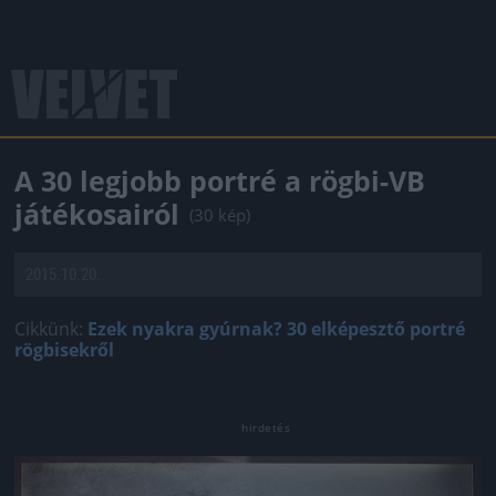
A 30 legjobb portré a rögbi-VB
játékosairól
(30 kép)
2015.10.20.
Cikkünk:
Ezek nyakra gyúrnak? 30 elképesztő portré
rögbisekről
Jön még kép!