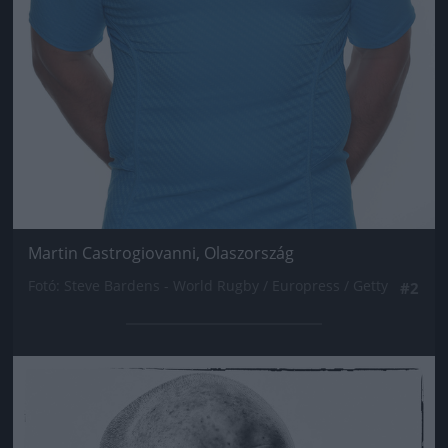
Martin Castrogiovanni, Olaszország
Fotó: Steve Bardens - World Rugby / Europress / Getty
#2
Jön még kép!