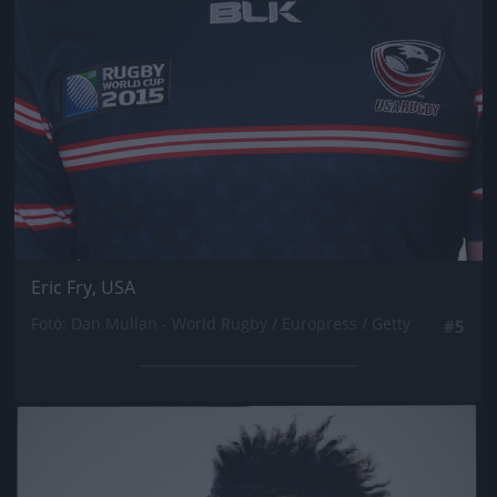
Eric Fry, USA
Fotó: Dan Mullan - World Rugby / Europress / Getty
#5
Jön még kép!