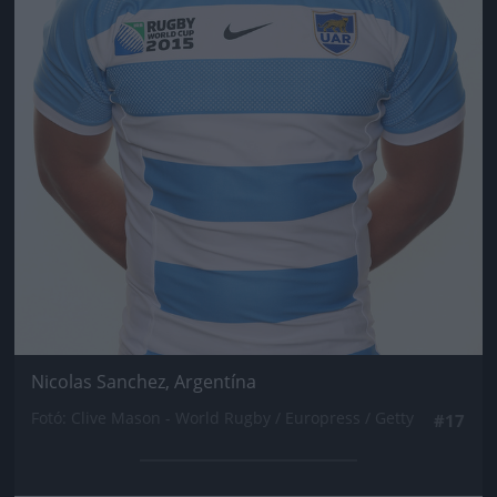
Nicolas Sanchez, Argentína
Fotó: Clive Mason - World Rugby / Europress / Getty
#17