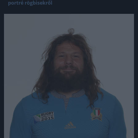
portré rögbisekről
Jön még kép!