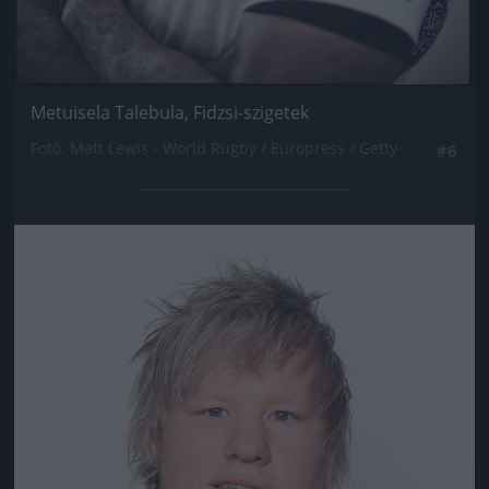
Metuisela Talebula, Fidzsi-szigetek
Fotó: Matt Lewis - World Rugby / Europress / Getty
#6
Jön még kép!