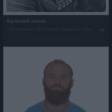
Ray Barkwill, Kanada
Fotó: Matt Lewis - World Rugby / Europress / Getty
#3
Jön még kép!