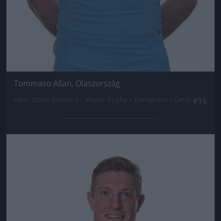
Tommaso Allan, Olaszország
Fotó: Steve Bardens - World Rugby / Europress / Getty
#15
Jön még kép!