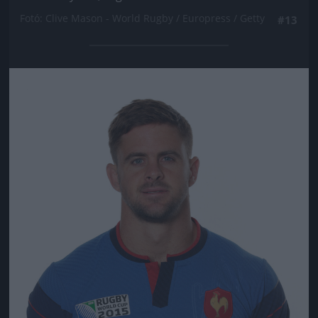
Fotó: Clive Mason - World Rugby / Europress / Getty
#13
Jön még kép!