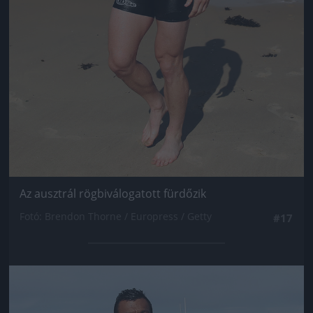
Az ausztrál rögbiválogatott fürdőzik
Fotó: Brendon Thorne / Europress / Getty
#17
Jön még kép!