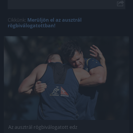
Cikkünk:
Merüljön el az ausztrál
rögbiválogatottban!
Jön még kép!
Az ausztrál rögbiválogatott edz