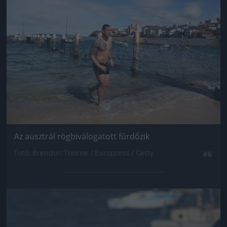
Az ausztrál rögbiválogatott fürdőzik
Fotó: Brendon Thorne / Europress / Getty
#6
Jön még kép!