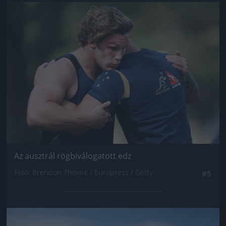
Jön még kép!
Az ausztrál rögbiválogatott edz
Fotó: Brendon Thorne / Europress / Getty
#5
Jön még kép!