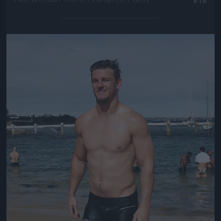
#16
Jön még kép!