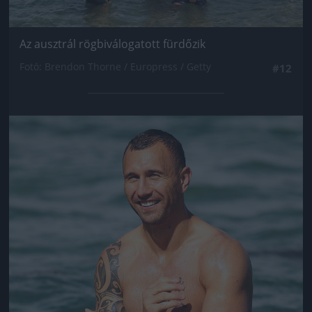
Az ausztrál rögbiválogatott fürdőzik
Fotó: Brendon Thorne / Europress / Getty
#12
Jön még kép!