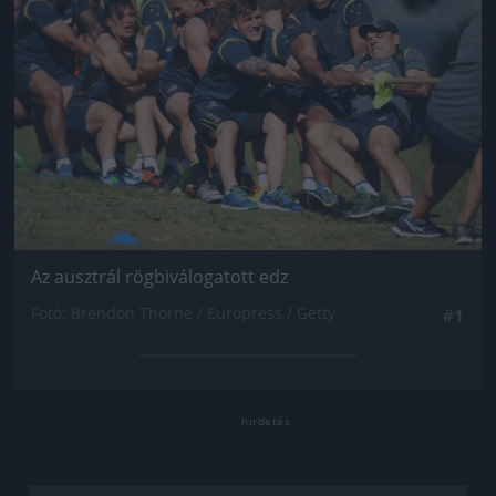
Az ausztrál rögbiválogatott edz
Fotó: Brendon Thorne / Europress / Getty
#1