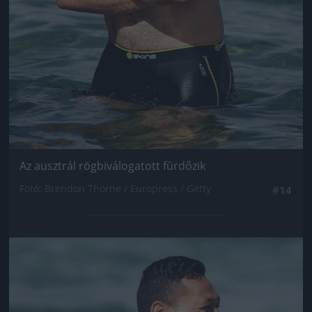
Az ausztrál rögbiválogatott fürdőzik
Fotó: Brendon Thorne / Europress / Getty
#14
Jön még kép!