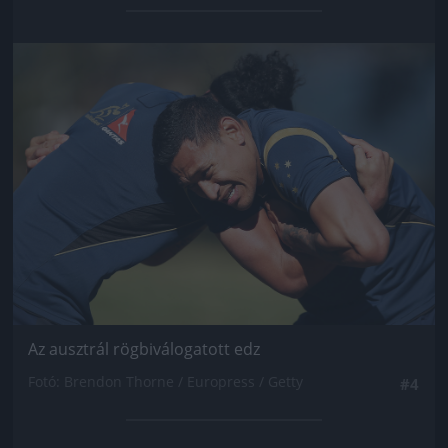
Jön még kép!
Az ausztrál rögbiválogatott edz
Fotó: Brendon Thorne / Europress / Getty
#4