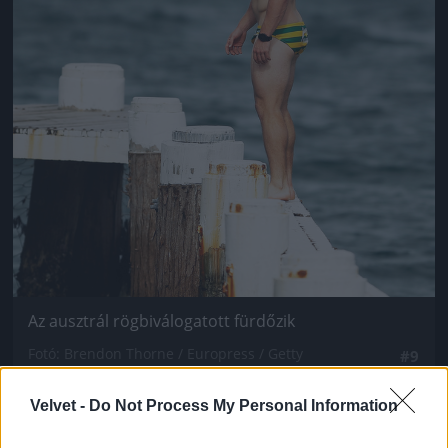
Az ausztrál rögbiválogatott fürdőzik
Fotó: Brendon Thorne / Europress / Getty
#9
Velvet -
Do Not Process My Personal Information