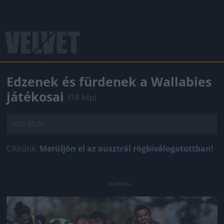
Edzenek és fürdenek a Wallabies
játékosai
(18 kép)
2015.08.28.
Cikkünk:
Merüljön el az ausztrál rögbiválogatottban!
Jön még kép!