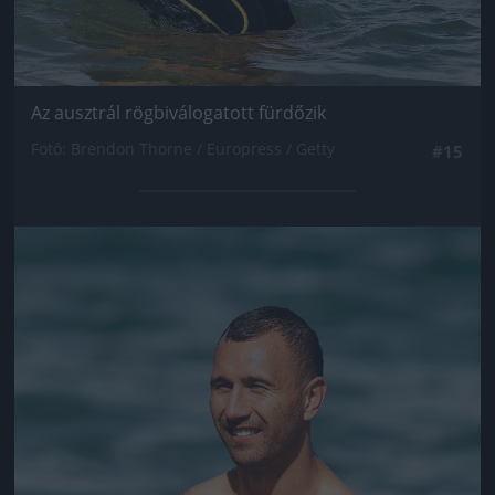
Az ausztrál rögbiválogatott fürdőzik
Fotó: Brendon Thorne / Europress / Getty
#15
Jön még kép!