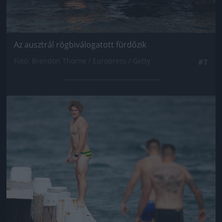
Az ausztrál rögbiválogatott fürdőzik
Fotó: Brendon Thorne / Europress / Getty
#7
Jön még kép!