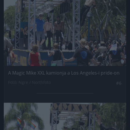
A Magic Mike XXL kamionja a Los Angeles-i pride-on
Fotó: Ngre / Northfoto
#6
Jön még kép!