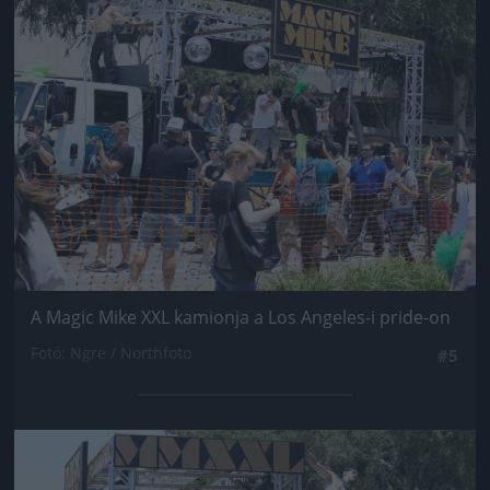
Jön még kép!
A Magic Mike XXL kamionja a Los Angeles-i pride-on
Fotó: Ngre / Northfoto
#5
Jön még kép!