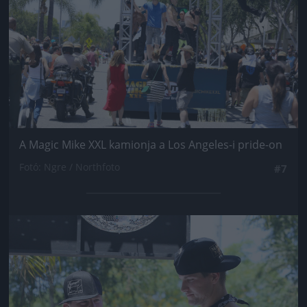
A Magic Mike XXL kamionja a Los Angeles-i pride-on
Fotó: Ngre / Northfoto
#7
Jön még kép!