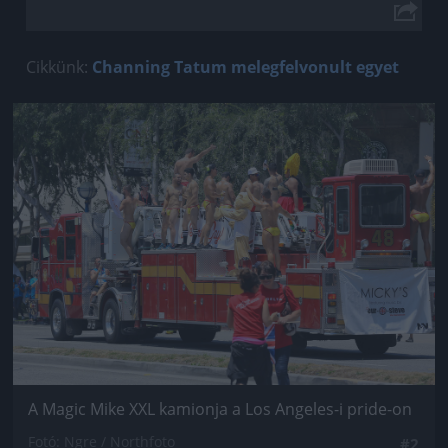
Cikkünk:
Channing Tatum melegfelvonult egyet
Jön még kép!
A Magic Mike XXL kamionja a Los Angeles-i pride-on
Fotó: Ngre / Northfoto
#2