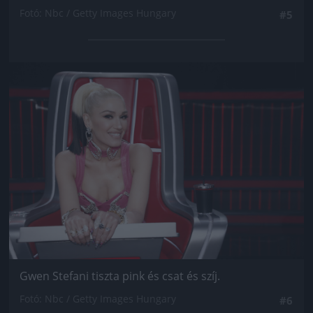
Fotó: Nbc / Getty Images Hungary
#5
Jön még kép!
Gwen Stefani tiszta pink és csat és szíj.
Fotó: Nbc / Getty Images Hungary
#6