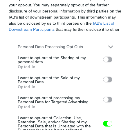
your opt-out. You may separately opt-out of the further
disclosure of your personal information by third parties on the
Szerda este, azaz december 9-én este volt a MOBO
IAB’s list of downstream participants. This information may
Awards Londonban, ott készültek ezek a képek a
also be disclosed by us to third parties on the
IAB’s List of
modellről.
Downstream Participants
that may further disclose it to other
third parties.
Fotó: Michael Tubi / Getty Images Hungary
#8
Please note that this website/app uses one or more Google
Personal Data Processing Opt Outs
services and may gather and store information including but
not limited to your visit or usage behaviour. You may click to
I want to opt-out of the Sharing of my
personal data.
grant or deny consent to Google and its third-party tags to
Jön még kép!
Opted In
use your data for below specified purposes in below Google
consent section.
I want to opt-out of the Sale of my
Personal Data.
Opted In
I want to opt-out of processing my
Personal Data for Targeted Advertising.
Opted In
I want to opt-out of Collection, Use,
Retention, Sale, and/or Sharing of my
Personal Data that Is Unrelated with the
Purposes for which it was collected.