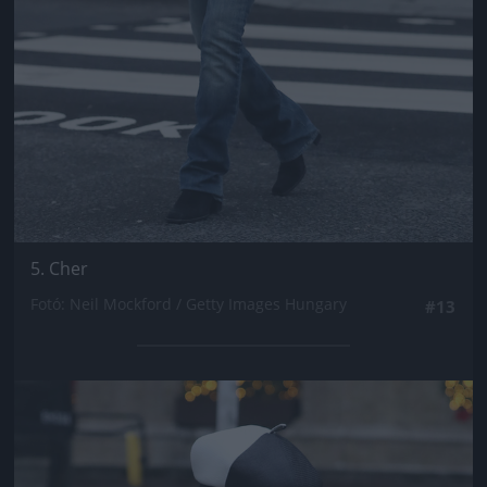
5. Cher
Fotó: Neil Mockford / Getty Images Hungary
#13
Jön még kép!