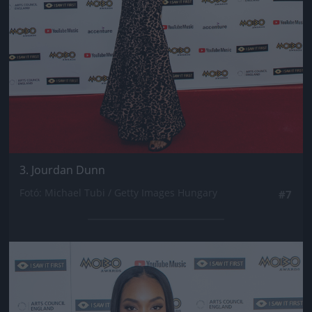
3. Jourdan Dunn
Fotó: Michael Tubi / Getty Images Hungary
#7
Jön még kép!