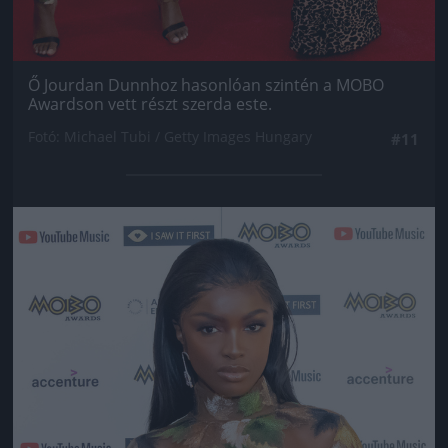
Ő Jourdan Dunnhoz hasonlóan szintén a MOBO
Awardson vett részt szerda este.
Fotó: Michael Tubi / Getty Images Hungary
#11
Jön még kép!