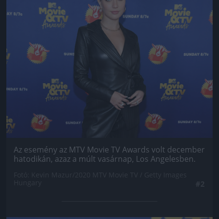
Az esemény az MTV Movie TV Awards volt december
hatodikán, azaz a múlt vasárnap, Los Angelesben.
Fotó: Kevin Mazur/2020 MTV Movie TV / Getty Images
Hungary
#2