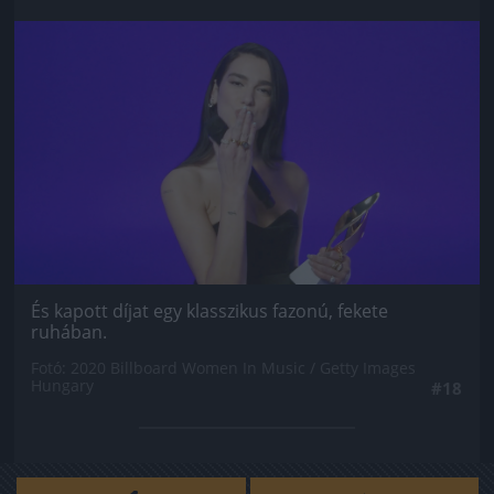
Jön még kép!
És kapott díjat egy klasszikus fazonú, fekete
ruhában.
Fotó: 2020 Billboard Women In Music / Getty Images
Hungary
#18