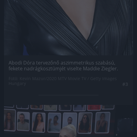
Abodi Dóra tervezőnő aszimmetrikus szabású,
fekete nadrágkosztümjét viselte Maddie Ziegler.
Fotó: Kevin Mazur/2020 MTV Movie TV / Getty Images
Hungary
#3
Jön még kép!