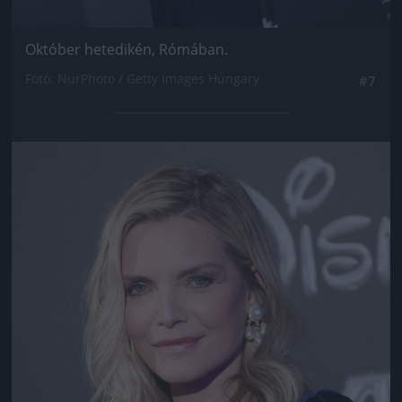
Október hetedikén, Rómában.
Fotó: NurPhoto / Getty Images Hungary
#7
Jön még kép!