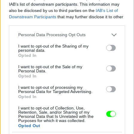
IAB’s list of downstream participants. This information may
also be disclosed by us to third parties on the
IAB’s List of
Downstream Participants
that may further disclose it to other
third parties.
Please note that this website/app uses one or more Google
Personal Data Processing Opt Outs
services and may gather and store information including but
not limited to your visit or usage behaviour. You may click to
I want to opt-out of the Sharing of my
personal data.
grant or deny consent to Google and its third-party tags to
Opted In
use your data for below specified purposes in below Google
consent section.
I want to opt-out of the Sale of my
3. Elle Fanning halványzöldben
Personal Data.
Opted In
Fotó: Jeff Spicer / Getty Images Hungary
#10
I want to opt-out of processing my
Personal Data for Targeted Advertising.
Opted In
Jön még kép!
I want to opt-out of Collection, Use,
Retention, Sale, and/or Sharing of my
Personal Data that Is Unrelated with the
Purposes for which it was collected.
Opted Out