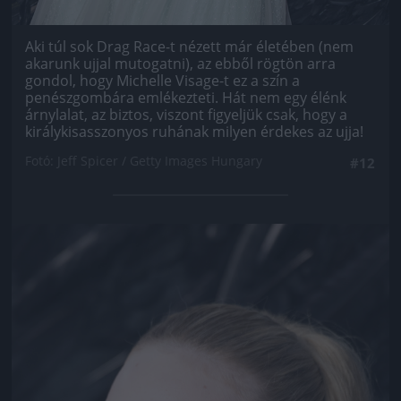
Aki túl sok Drag Race-t nézett már életében (nem
akarunk ujjal mutogatni), az ebből rögtön arra
gondol, hogy Michelle Visage-t ez a szín a
penészgombára emlékezteti. Hát nem egy élénk
árnylalat, az biztos, viszont figyeljük csak, hogy a
királykisasszonyos ruhának milyen érdekes az ujja!
Fotó: Jeff Spicer / Getty Images Hungary
#12
Jön még kép!