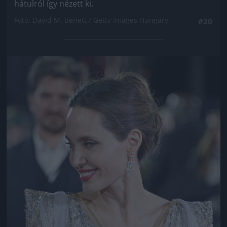
hátulról így nézett ki.
Fotó: David M. Benett / Getty Images Hungary
#20
Jön még kép!