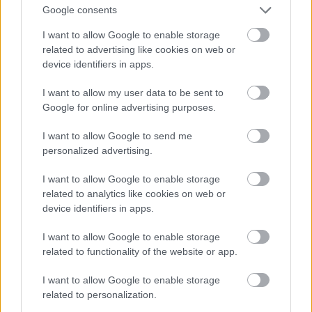
Google consents
I want to allow Google to enable storage
related to advertising like cookies on web or
device identifiers in apps.
I want to allow my user data to be sent to
Google for online advertising purposes.
Ez az október 9-i premier volt Londonban.
I want to allow Google to send me
personalized advertising.
Fotó: Jeff Spicer / Getty Images Hungary
#11
I want to allow Google to enable storage
related to analytics like cookies on web or
device identifiers in apps.
Jön még kép!
I want to allow Google to enable storage
related to functionality of the website or app.
I want to allow Google to enable storage
related to personalization.