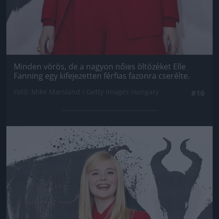
Minden vörös, de a nagyon nőies öltözéket Elle
Fanning egy kifejezetten férfias fazonra cserélte.
Fotó: Mike Marsland / Getty Images Hungary
#16
Jön még kép!