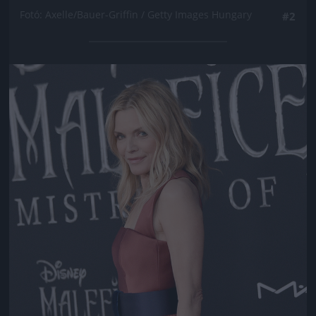
Fotó: Axelle/Bauer-Griffin / Getty Images Hungary
#2
Jön még kép!