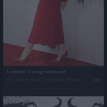
Ez október 10-én egy fotózás volt.
Fotó: David M. Benett / Getty Images Hungary
#15
Jön még kép!