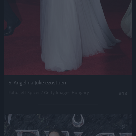
5. Angelina Jolie ezüstben
Fotó: Jeff Spicer / Getty Images Hungary
#18
Jön még kép!