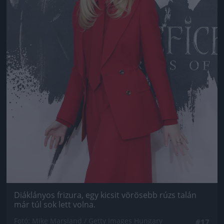
Diáklányos frizura, egy kicsit vörösebb rúzs talán
már túl sok lett volna.
Fotó: Mike Marsland / Getty Images Hungary
#17