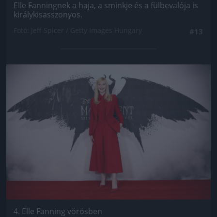
Elle Fanningnek a haja, a sminkje és a fülbevalója is
királykisasszonyos.
Fotó: Jeff Spicer / Getty Images Hungary
#13
Jön még kép!
4. Elle Fanning vörösben