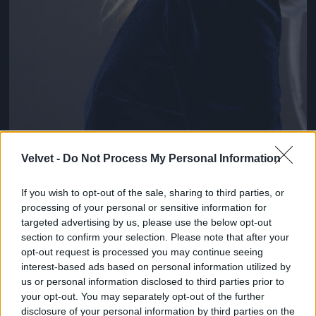
Velvet -
Do Not Process My Personal Information
A haján annyit variáltak, hogy öt centivel odébb van
a választék, így viszont látszik egy fülbevaló!
If you wish to opt-out of the sale, sharing to third parties, or
processing of your personal or sensitive information for
Fotó: Franco Origlia / Getty Images Hungary
#9
targeted advertising by us, please use the below opt-out
section to confirm your selection. Please note that after your
opt-out request is processed you may continue seeing
interest-based ads based on personal information utilized by
Jön még kép!
us or personal information disclosed to third parties prior to
your opt-out. You may separately opt-out of the further
disclosure of your personal information by third parties on the