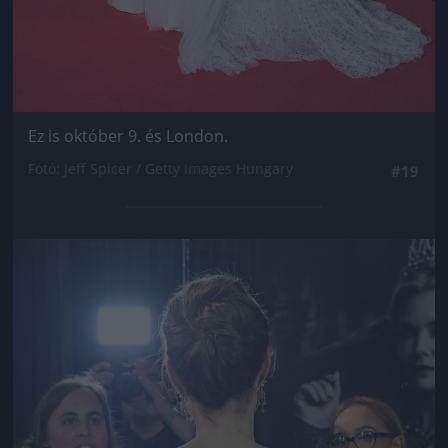
Ez is október 9. és London.
Fotó: Jeff Spicer / Getty Images Hungary
#19
Jön még kép!