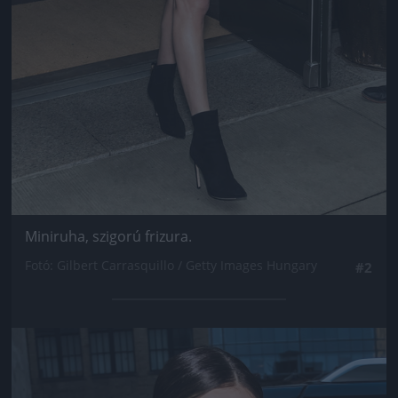
Miniruha, szigorú frizura.
Fotó: Gilbert Carrasquillo / Getty Images Hungary
#2
Jön még kép!