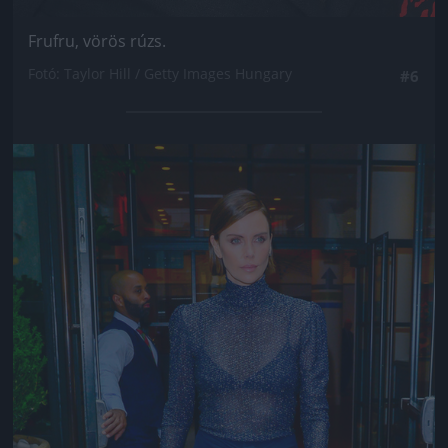
Frufru, vörös rúzs.
Fotó: Taylor Hill / Getty Images Hungary
#6
Jön még kép!