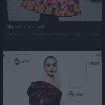
Milyen hosszú a haja!
Fotó: Gilbert Carrasquillo / Getty Images Hungary
#15
Jön még kép!