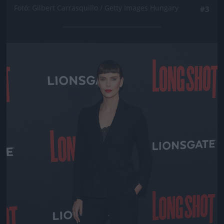
Fotó: Gilbert Carrasquillo / Getty Images Hungary
#3
Jön még kép!