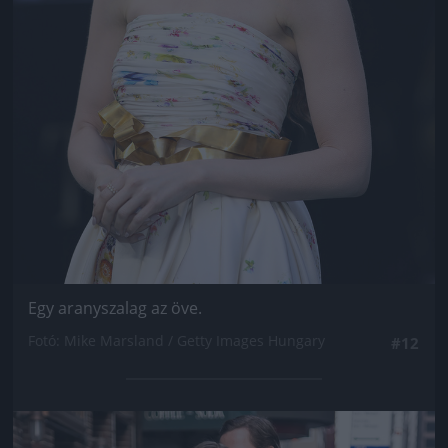
Egy aranyszalag az öve.
Fotó: Mike Marsland / Getty Images Hungary
#12
Jön még kép!