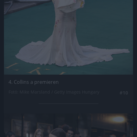
4. Collins a premieren
Fotó: Mike Marsland / Getty Images Hungary
#10
Jön még kép!