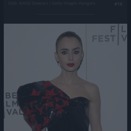
Fotó: Astrid Stawiarz / Getty Images Hungary
#16
Jön még kép!