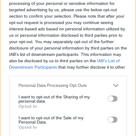
processing of your personal or sensitive information for
targeted advertising by us, please use the below opt-out
section to confirm your selection. Please note that after your
opt-out request is processed you may continue seeing
interest-based ads based on personal information utilized by
us or personal information disclosed to third parties prior to
your opt-out. You may separately opt-out of the further
disclosure of your personal information by third parties on the
IAB’s list of downstream participants. This information may
also be disclosed by us to third parties on the
IAB’s List of
Downstream Participants
that may further disclose it to other
third parties.
Please note that this website/app uses one or more Google
Personal Data Processing Opt Outs
services and may gather and store information including but
not limited to your visit or usage behaviour. You may click to
I want to opt-out of the Sharing of my
Mennyivel világosabbnak tűnik itt a haja!
personal data.
grant or deny consent to Google and its third-party tags to
Opted In
Fotó: Raymond Hall / Getty Images Hungary
use your data for below specified purposes in below Google
#8
consent section.
I want to opt-out of the Sale of my
Personal Data.
Opted In