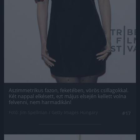
Aszimmetrikus fazon, feketében, vörös csillagokkal.
Két nappal elkésett, ezt május elsején kellett volna
felvenni, nem harmadikán!
Fotó: Jim Spellman / Getty Images Hungary
#17