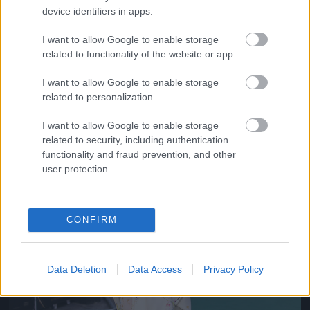
legfeltűnőbb tulajdonsága a blúzon átlátszó
device identifiers in apps.
melltartó.
I want to allow Google to enable storage
Fotó: Gotham / Getty Images Hungary
#9
related to functionality of the website or app.
I want to allow Google to enable storage
related to personalization.
Jön még kép!
I want to allow Google to enable storage
related to security, including authentication
functionality and fraud prevention, and other
user protection.
CONFIRM
Data Deletion
Data Access
Privacy Policy