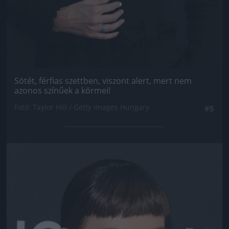
Sötét, férfias szettben, viszont alert, mert nem
azonos színűek a körmei!
Fotó: Taylor Hill / Getty Images Hungary
#5
Jön még kép!