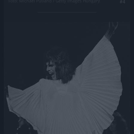
Fotó: Michael Putland / Getty Images Hungary
#4
Jön még kép!