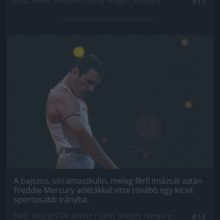
Fotó: Anwar Hussein / Getty Images Hungary
#13
Jön még kép!
A bajszos, ultramaszkulin, meleg férfi imázsát aztán
Freddie Mercury atlétákkal vitte tovább egy kicsit
sportosabb irányba.
Fotó: Georges De Keerle / Getty Images Hungary
#14