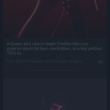
A Queen első sikerei idején Freddie Mercury
gyakran lépett fel ilyen szerkókban, ez a kép például
1975-ös.
Fotó: Michael Putland / Getty Images Hungary
#2
Jön még kép!