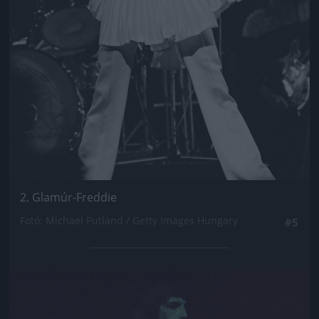
2. Glamúr-Freddie
Fotó: Michael Putland / Getty Images Hungary
#5
Jön még kép!