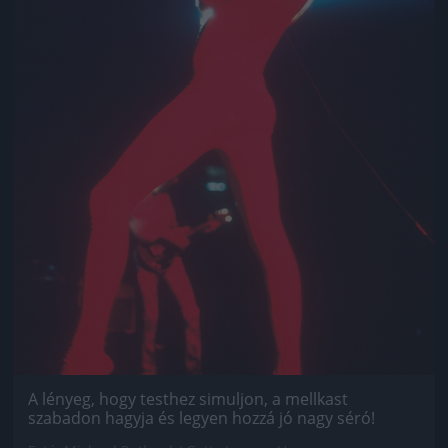
A lényeg, hogy testhez simuljon, a mellkast
szabadon hagyja és legyen hozzá jó nagy séró!