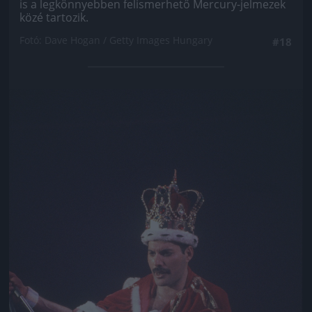
is a legkönnyebben felismerhető Mercury-jelmezek
közé tartozik.
Fotó: Dave Hogan / Getty Images Hungary
#18
Jön még kép!