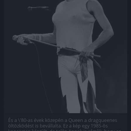
És a \'80-as évek közepén a Queen a dragqueenes
öltözködést is bevállalta. Ez a kép egy 1985-ös