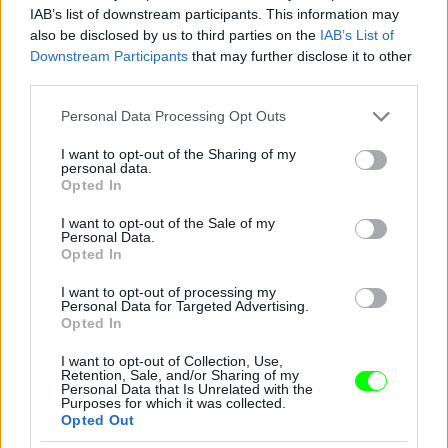
IAB’s list of downstream participants. This information may
also be disclosed by us to third parties on the
IAB’s List of
Jön még kép!
Downstream Participants
that may further disclose it to other
third parties.
Please note that this website/app uses one or more Google
Personal Data Processing Opt Outs
services and may gather and store information including but
not limited to your visit or usage behaviour. You may click to
I want to opt-out of the Sharing of my
personal data.
grant or deny consent to Google and its third-party tags to
Opted In
use your data for below specified purposes in below Google
consent section.
I want to opt-out of the Sale of my
Personal Data.
Opted In
I want to opt-out of processing my
Personal Data for Targeted Advertising.
Opted In
I want to opt-out of Collection, Use,
Retention, Sale, and/or Sharing of my
Personal Data that Is Unrelated with the
Purposes for which it was collected.
Opted Out