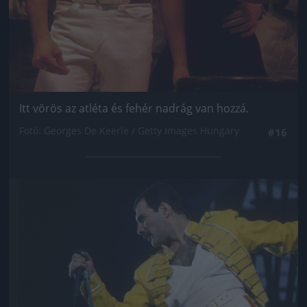
Itt vörös az atléta és fehér nadrág van hozzá.
Fotó: Georges De Keerle / Getty Images Hungary
#16
Jön még kép!