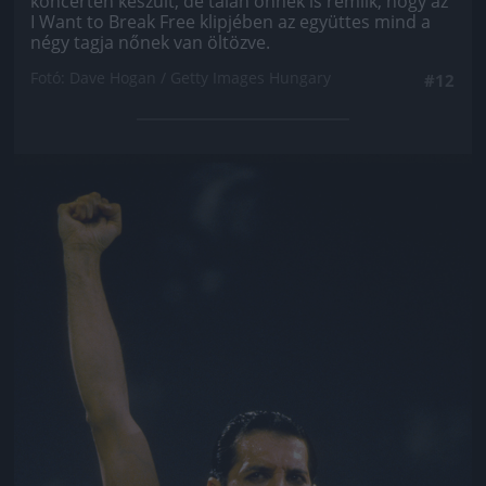
koncerten készült, de talán önnek is rémlik, hogy az
I Want to Break Free klipjében az együttes mind a
négy tagja nőnek van öltözve.
Fotó: Dave Hogan / Getty Images Hungary
#12
Jön még kép!