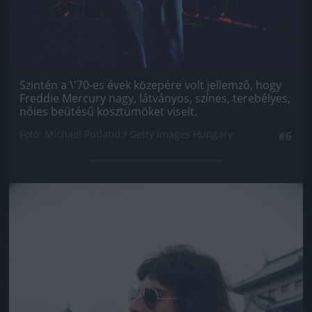
Szintén a \'70-es évek közepére volt jellemző, hogy
Freddie Mercury nagy, látványos, színes, terebélyes,
nőies beütésű kosztümöket viselt.
Fotó: Michael Putland / Getty Images Hungary
#6
Jön még kép!