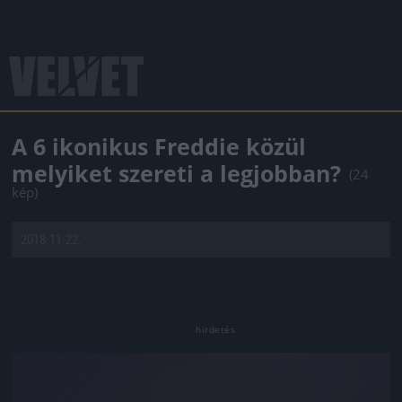
A 6 ikonikus Freddie közül
melyiket szereti a legjobban?
(24
kép)
2018.11.22.
Jön még kép!