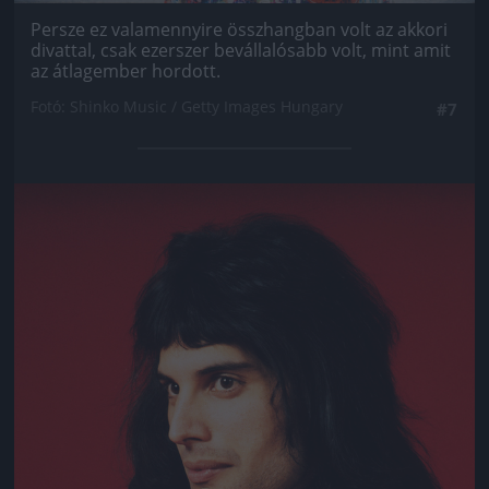
Persze ez valamennyire összhangban volt az akkori
divattal, csak ezerszer bevállalósabb volt, mint amit
az átlagember hordott.
Fotó: Shinko Music / Getty Images Hungary
#7
Jön még kép!