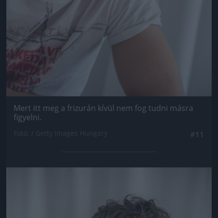
Mert itt meg a frizurán kívül nem fog tudni másra
figyelni.
Fotó: / Getty Images Hungary
#11
Jön még kép!