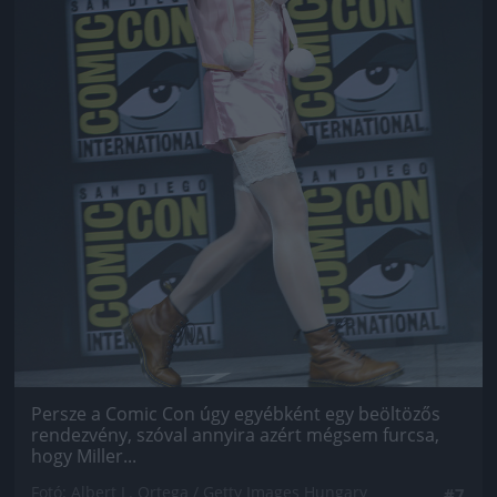
Persze a Comic Con úgy egyébként egy beöltözős
rendezvény, szóval annyira azért mégsem furcsa,
hogy Miller...
Fotó: Albert L. Ortega / Getty Images Hungary
#7