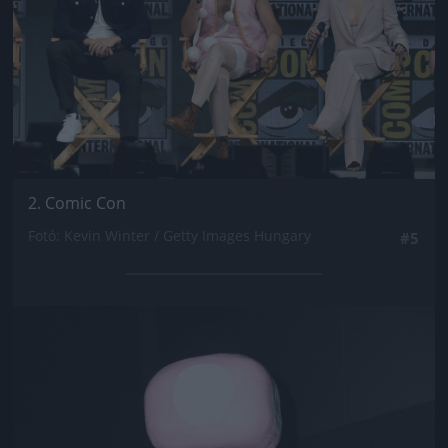
2. Comic Con
Fotó: Kevin Winter / Getty Images Hungary
#5
Jön még kép!