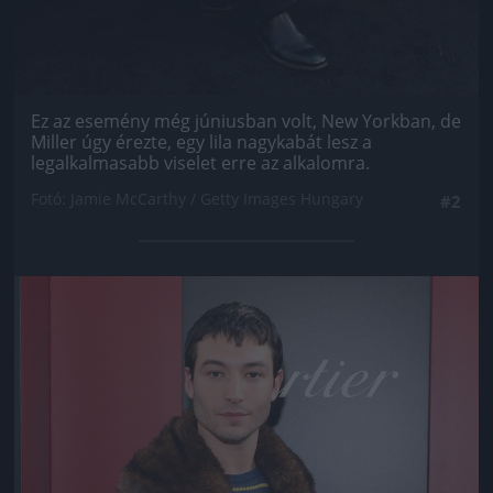
Ez az esemény még júniusban volt, New Yorkban, de
Miller úgy érezte, egy lila nagykabát lesz a
legalkalmasabb viselet erre az alkalomra.
Fotó: Jamie McCarthy / Getty Images Hungary
#2
Jön még kép!