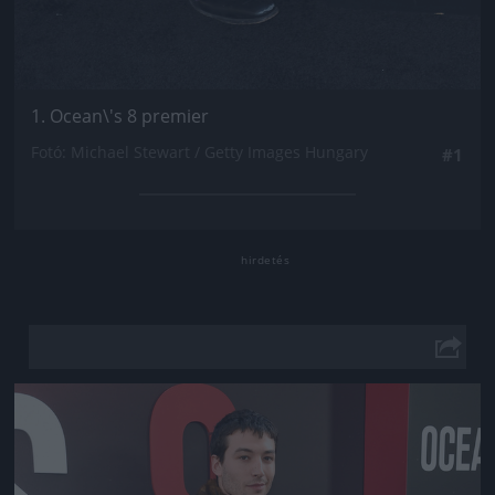
1. Ocean\'s 8 premier
Fotó: Michael Stewart / Getty Images Hungary
#1
Jön még kép!