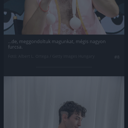
...de, meggondoltuk magunkat, mégis nagyon
furcsa.
Fotó: Albert L. Ortega / Getty Images Hungary
#8
Jön még kép!