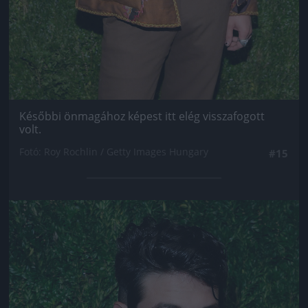
Későbbi önmagához képest itt elég visszafogott
volt.
Fotó: Roy Rochlin / Getty Images Hungary
#15
Jön még kép!