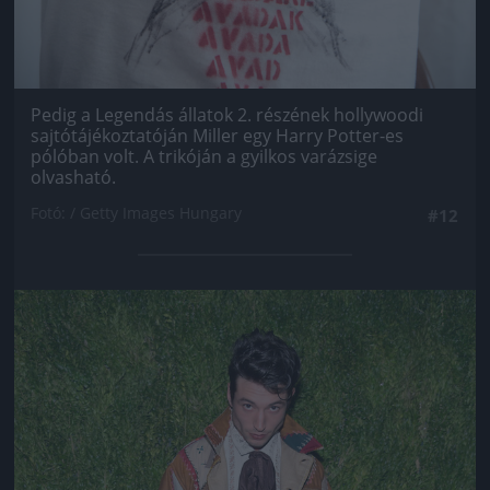
Pedig a Legendás állatok 2. részének hollywoodi
sajtótájékoztatóján Miller egy Harry Potter-es
pólóban volt. A trikóján a gyilkos varázsige
olvasható.
Fotó: / Getty Images Hungary
#12
Jön még kép!