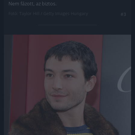
Nem fázott, az biztos.
Fotó: Taylor Hill / Getty Images Hungary
#3
Jön még kép!