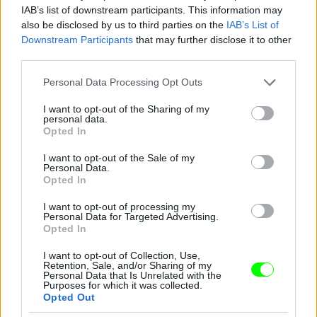
IAB’s list of downstream participants. This information may
3. Legendás állatok sajtótájékoztató
also be disclosed by us to third parties on the
IAB’s List of
Downstream Participants
that may further disclose it to other
Fotó: Vera Anderson / Getty Images Hungary
#9
third parties.
Please note that this website/app uses one or more Google
Personal Data Processing Opt Outs
services and may gather and store information including but
not limited to your visit or usage behaviour. You may click to
I want to opt-out of the Sharing of my
Jön még kép!
personal data.
grant or deny consent to Google and its third-party tags to
Opted In
use your data for below specified purposes in below Google
consent section.
I want to opt-out of the Sale of my
Personal Data.
Opted In
I want to opt-out of processing my
Personal Data for Targeted Advertising.
Opted In
I want to opt-out of Collection, Use,
Retention, Sale, and/or Sharing of my
Personal Data that Is Unrelated with the
Purposes for which it was collected.
Opted Out