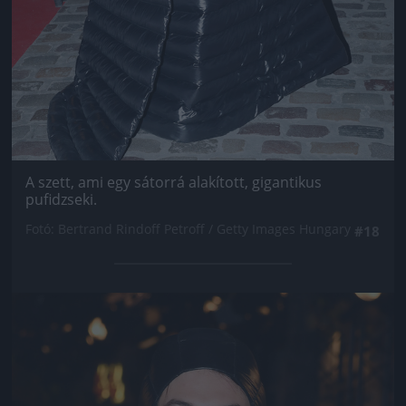
A szett, ami egy sátorrá alakított, gigantikus
pufidzseki.
Fotó: Bertrand Rindoff Petroff / Getty Images Hungary
#18
Jön még kép!