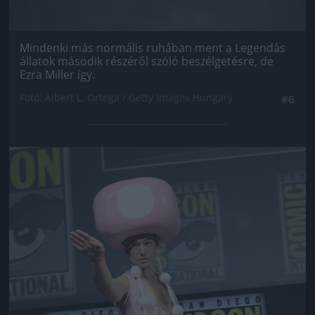
Mindenki más normális ruhában ment a Legendás
állatok második részéről szóló beszélgetésre, de
Ezra Miller így.
Fotó: Albert L. Ortega / Getty Images Hungary
#6
Jön még kép!