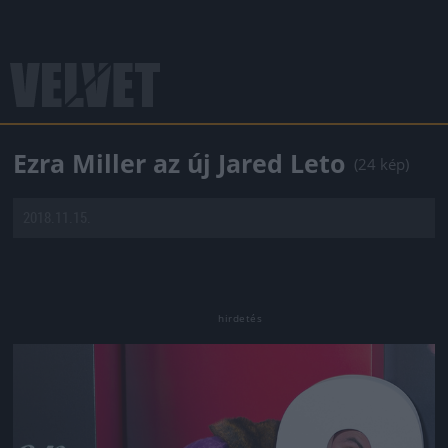
Ezra Miller az új Jared Leto
(24 kép)
2018.11.15.
Jön még kép!