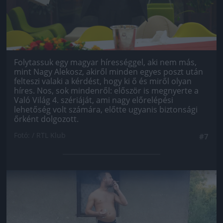
Folytassuk egy magyar hírességgel, aki nem más,
mint Nagy Alekosz, akiről minden egyes poszt után
felteszi valaki a kérdést, hogy ki ő és miről olyan
híres. Nos, sok mindenről: először is megnyerte a
Való Világ 4. szériáját, ami nagy előrelépési
lehetőség volt számára, előtte ugyanis biztonsági
őrként dolgozott.
Fotó: / RTL Klub
#7
Jön még kép!