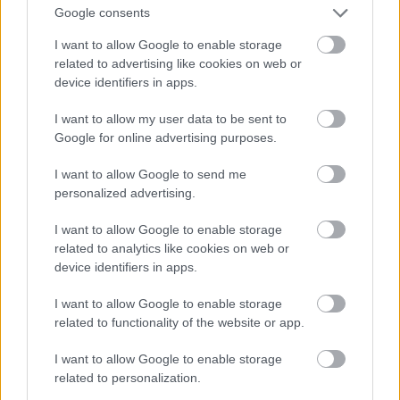
Google consents
I want to allow Google to enable storage
related to advertising like cookies on web or
device identifiers in apps.
I want to allow my user data to be sent to
Google for online advertising purposes.
De jelölték díjakra az Ex Machina c. film miatt is, és
I want to allow Google to send me
Angelina Jolie után ő lett Lara Croft - nyilván
personalized advertising.
nemcsak azért, mert tehetséges, hanem azért is,
mert
baromi jó nő
. Ja, és egyébként
Michael
Fassbender felesége
.
I want to allow Google to enable storage
related to analytics like cookies on web or
Fotó: Larry Busacca / Getty Images Hungary
#11
device identifiers in apps.
I want to allow Google to enable storage
related to functionality of the website or app.
Jön még kép!
I want to allow Google to enable storage
related to personalization.