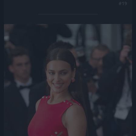
#19
Jön még kép!