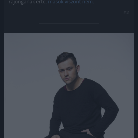
rajonganak érte,
mások viszont nem.
#2
Jön még kép!