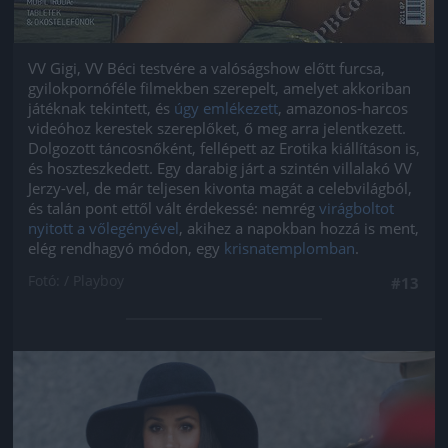
VV Gigi, VV Béci testvére a valóságshow előtt furcsa,
gyilokpornóféle filmekben szerepelt, amelyet akkoriban
játéknak tekintett, és
úgy emlékezett
, amazonos-harcos
videóhoz kerestek szereplőket, ő meg arra jelentkezett.
Dolgozott táncosnőként, fellépett az Erotika kiállításon is,
és hoszteszkedett. Egy darabig járt a szintén villalakó VV
Jerzy-vel, de már teljesen kivonta magát a celebvilágból,
és talán pont ettől vált érdekessé: nemrég
virágboltot
nyitott a vőlegényével
, akihez a napokban hozzá is ment,
elég rendhagyó módon, egy
krisnatemplomban
.
Fotó: / Playboy
#13
Jön még kép!