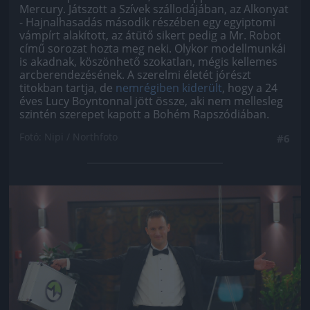
Mercury. Játszott a Szívek szállodájában, az Alkonyat
- Hajnalhasadás második részében egy egyiptomi
vámpírt alakított, az átütő sikert pedig a Mr. Robot
című sorozat hozta meg neki. Olykor modellmunkái
is akadnak, köszönhető szokatlan, mégis kellemes
arcberendezésének. A szerelmi életét jórészt
titokban tartja, de
nemrégiben kiderült
, hogy a 24
éves Lucy Boyntonnal jött össze, aki nem mellesleg
szintén szerepet kapott a Bohém Rapszódiában.
Fotó: Nipi / Northfoto
#6
Jön még kép!