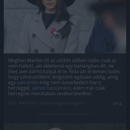
Meghan Markle-ről az utóbbi időben talán csak az
nem hallott, aki véletlenül egy barlangban élt, de
őket sem kárhoztatjuk érte. Róla azt érdemes tudni,
hogy színésznőként dolgozott egészen addig, amíg
egy
vakrandin
meg nem ismerkedett Harry
herceggel,
akihez hozzáment
, ezért már csak
hercegnéi mivoltában tevékenykedhet.
Fotó: WPA Pool / Getty Images Hungary
#14