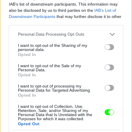
Jön még kép!
IAB’s list of downstream participants. This information may
also be disclosed by us to third parties on the
IAB’s List of
Downstream Participants
that may further disclose it to other
third parties.
Please note that this website/app uses one or more Google
Personal Data Processing Opt Outs
services and may gather and store information including but
not limited to your visit or usage behaviour. You may click to
I want to opt-out of the Sharing of my
personal data.
grant or deny consent to Google and its third-party tags to
Opted In
use your data for below specified purposes in below Google
consent section.
I want to opt-out of the Sale of my
Personal Data.
Opted In
I want to opt-out of processing my
Personal Data for Targeted Advertising.
Opted In
I want to opt-out of Collection, Use,
Retention, Sale, and/or Sharing of my
Personal Data that Is Unrelated with the
Purposes for which it was collected.
Opted Out