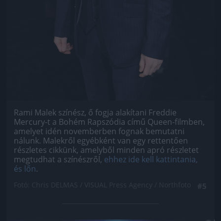
Rami Malek színész, ő fogja alakítani Freddie
Mercury-t a Bohém Rapszódia című Queen-filmben,
amelyet idén novemberben fognak bemutatni
nálunk. Malekről egyébként van egy rettentően
részletes cikkünk, amelyből minden apró részletet
megtudhat a színészről,
ehhez ide kell kattintania,
és lőn
.
Fotó: Chris DELMAS / VISUAL Press Agency / Northfoto
#5