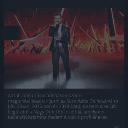
Jön még kép!
A Dal című műsorból háromszor is
megpróbálkozott kijutni az Eurovíziós Dalfesztiválra
(2013-ban, 2015-ben és 2018-ban), de nem sikerült.
Legutóbb a Nagy Duettből esett ki, amelyben
Keveházi Krisztina mellett ő volt a profi énekes.
#4