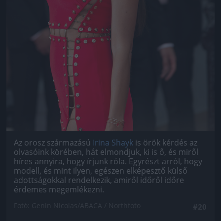
Az orosz származású
Irina Shayk
is örök kérdés az
olvasóink körében, hát elmondjuk, ki is ő, és miről
híres annyira, hogy írjunk róla. Egyrészt arról, hogy
modell, és mint ilyen, egészen elképesztő külső
adottságokkal rendelkezik, amiről időről időre
érdemes megemlékezni.
Fotó: Genin Nicolas/ABACA / Northfoto
#20