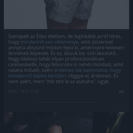
Szerepelt az Édes életben, de leginkább arról híres,
hogy
mindenről van véleménye
, amit jószerivel
annyira abszurd módon fejez ki, amennyire kevesen
lennének képesek. És ez, lássuk be, szórakoztató.
Nagy Alekosz tehát olyan professzionálisan
celebeskedik, hogy felsorolni is nehéz mindazt, amit
valaha művelt, ezért
érdemes ide kattintania, hogy
mindenről képbe kerüljön
. Higgye el, érdemes. És
nem azért, mert "mit tett le az asztalra", ugye.
Fotó: / RTL Klub
#9
Jön még kép!