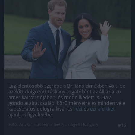
Jön még kép!
Legjelentősebb szerepe a Briliáns elmékben volt, de
azelőtt dolgozott táskanyitogatóként az Áll az alku
amerikai verziójában, és modellkedett is. Ha a
gondolataira, családi körülményeire és minden vele
kapcsolatos dologra kíváncsi,
ezt
és
ezt a cikket
ajánljuk figyelmébe.
Fotó: Anwar Hussein / Getty Images Hungary
#15