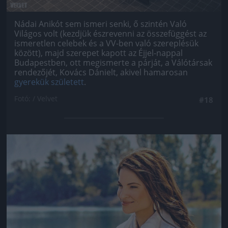
Nádai Anikót sem ismeri senki, ő szintén Való
Világos volt (kezdjük észrevenni az összefüggést az
ismeretlen celebek és a VV-ben való szereplésük
között), majd szerepet kapott az Éjjel-nappal
Budapestben, ott megismerte a párját, a Válótársak
rendezőjét, Kovács Dánielt, akivel hamarosan
gyerekük született
.
Fotó: / Velvet
#18
Jön még kép!