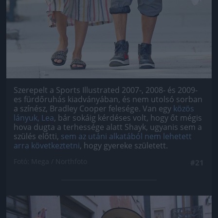
Szerepelt a Sports Illustrated 2007-, 2008- és 2009-
es fürdőruhás kiadványában, és nem utolsó sorban
a színész, Bradley Cooper felesége. Van egy
közös
lányuk, Lea
, bár sokáig kérdéses volt, hogy őt mégis
hova dugta a terhessége alatt Shayk, ugyanis sem a
szülés előtti,
sem az utáni alkatából nem lehetett
arra következtetni
, hogy gyereke született.
Fotó: Mega / Northfoto
#21
Jön még kép!