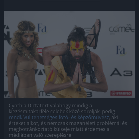
Jön még kép!
Cynthia Dictatort valahogy mindig a
kiezésmitakarféle celebek közé sorolják, pedig
rendkívül tehetséges fotó- és képzőművész
, aki
értéket alkot, és nemcsak magánéleti problémái és
megbotránkoztató külseje miatt érdemes a
médiában való szereplésre.