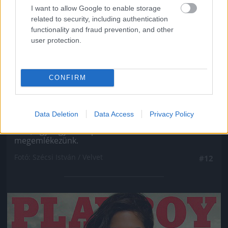
I want to allow Google to enable storage
related to security, including authentication
functionality and fraud prevention, and other
user protection.
CONFIRM
Ahogy minden ex Való Világ-szereplőről, úgy VV
Data Deletion
Data Access
Privacy Policy
Gigiről se hallott még soha senki, még véletlenül
sem, úgyhogy most pár szóban róla is
megemlékezünk.
Fotó: Szécsi István / Velvet
#12
Jön még kép!