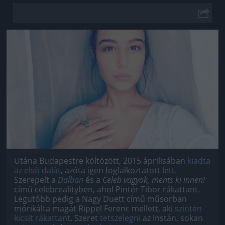
Jön még kép!
Utána Budapestre költözött, 2015 áprilisában
kiadta
az első dalát
, azóta igen foglalkoztatott lett.
Szerepelt a
Dalban
és a
Celeb vagyok, ments ki innen!
című celebrealityben, ahol Pintér Tibor rákattant.
Legutóbb pedig a Nagy Duett című műsorban
mórikálta magát Rippel Ferenc mellett, aki
szintén
kicsit rákattant
. Szeret
tetszelegni
az Instán, sokan