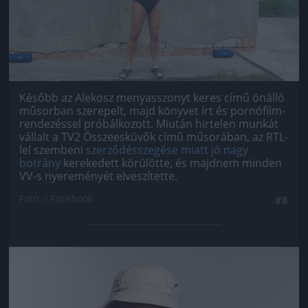
Később az Alekosz menyasszonyt keres című önálló
műsorban szerepelt, majd könyvet írt és pornófilm-
rendezéssel próbálkozott. Miután hirtelen munkát
vállalt a TV2 Összeesküvők című műsorában, az RTL-
lel szembeni
szerződésszegése miatt jó nagy
botrány
kerekedett körülötte, és majdnem minden
VV-s nyereményét elveszítette.
Fotó: / Facebook
#8
Jön még kép!