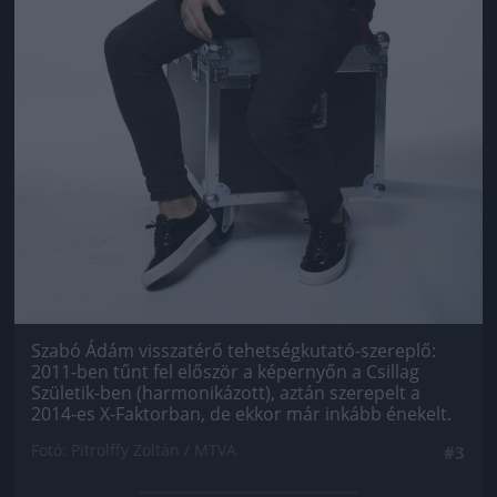
Szabó Ádám visszatérő tehetségkutató-szereplő:
2011-ben tűnt fel először a képernyőn a Csillag
Születik-ben (harmonikázott), aztán szerepelt a
2014-es X-Faktorban, de ekkor már inkább énekelt.
Fotó: Pitrolffy Zoltán / MTVA
#3