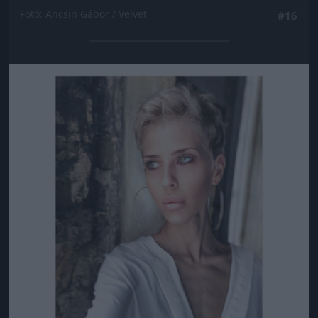
Fotó: Ancsin Gábor / Velvet
#16
Jön még kép!