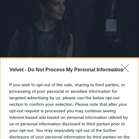
Alicia Vikanderről is több ízben felmerült már a
Velvet -
Do Not Process My Personal Information
kérdés, hogy ki ő valójában. Nos, semmi extra, csak
egy svéd származású színésznő, aki A dán lány c.
If you wish to opt-out of the sale, sharing to third parties, or
drámával lett igazán ismert, és meg is kapta érte a
processing of your personal or sensitive information for
legjobb női mellékszereplőnek járó Oscart 2016-
targeted advertising by us, please use the below opt-out
ban.
section to confirm your selection. Please note that after your
Fotó: John Phillips / Getty Images Hungary
#10
opt-out request is processed you may continue seeing
interest-based ads based on personal information utilized by
us or personal information disclosed to third parties prior to
your opt-out. You may separately opt-out of the further
disclosure of your personal information by third parties on the