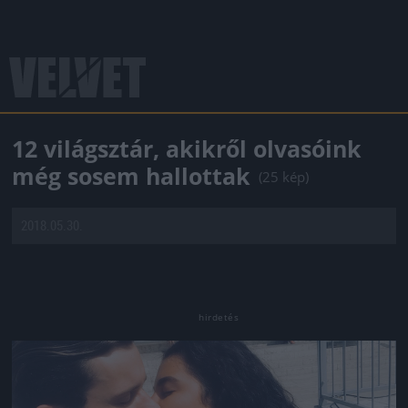
12 világsztár, akikről olvasóink
még sosem hallottak
(25 kép)
2018.05.30.
Jön még kép!