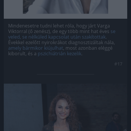
Mindenesetre tudni lehet róla, hogy járt Varga
Viktorral (ő zenész), de egy több mint hat éves
se
veled, se nélküled kapcsolat után szakítottak
.
Évekkel ezelőtt nyirokrákot diagnosztizáltak nála,
amely bármikor kiújulhat
, most azonban eléggé
kiborult, és a
pszichiátrián kezelik
.
#17
Jön még kép!