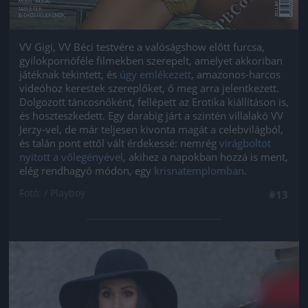
VV Gigi, VV Béci testvére a valóságshow előtt furcsa,
gyilokpornóféle filmekben szerepelt, amelyet akkoriban
játéknak tekintett, és
úgy emlékezett
, amazonos-harcos
videóhoz kerestek szereplőket, ő meg arra jelentkezett.
Dolgozott táncosnőként, fellépett az Erotika kiállításon is,
és hoszteszkedett. Egy darabig járt a szintén villalakó VV
Jerzy-vel, de már teljesen kivonta magát a celebvilágból,
és talán pont ettől vált érdekessé: nemrég
virágboltot
nyitott a vőlegényével
, akihez a napokban hozzá is ment,
elég rendhagyó módon, egy
krisnatemplomban
.
Fotó: / Playboy
#13
Jön még kép!