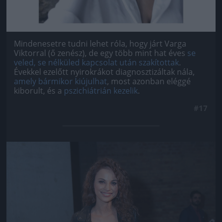
Mindenesetre tudni lehet róla, hogy járt Varga
Viktorral (ő zenész), de egy több mint hat éves
se
veled, se nélküled kapcsolat után szakítottak
.
Évekkel ezelőtt nyirokrákot diagnosztizáltak nála,
amely bármikor kiújulhat
, most azonban eléggé
kiborult, és a
pszichiátrián kezelik
.
#17
Jön még kép!