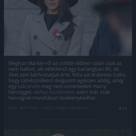
Meghan Markle-ről az utóbbi időben talán csak az
nem hallott, aki véletlenül egy barlangban élt, de
őket sem kárhoztatjuk érte. Róla azt érdemes tudni,
hogy színésznőként dolgozott egészen addig, amíg
egy
vakrandin
meg nem ismerkedett Harry
herceggel,
akihez hozzáment
, ezért már csak
hercegnéi mivoltában tevékenykedhet.
Fotó: WPA Pool / Getty Images Hungary
#14