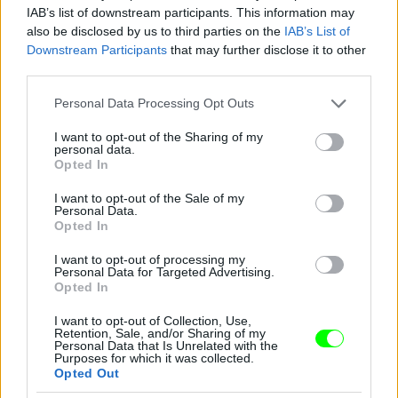
Jön még kép!
IAB’s list of downstream participants. This information may
also be disclosed by us to third parties on the
IAB’s List of
Downstream Participants
that may further disclose it to other
third parties.
Please note that this website/app uses one or more Google
Personal Data Processing Opt Outs
services and may gather and store information including but
not limited to your visit or usage behaviour. You may click to
I want to opt-out of the Sharing of my
personal data.
grant or deny consent to Google and its third-party tags to
Opted In
use your data for below specified purposes in below Google
consent section.
I want to opt-out of the Sale of my
Personal Data.
Opted In
I want to opt-out of processing my
Personal Data for Targeted Advertising.
Opted In
I want to opt-out of Collection, Use,
Retention, Sale, and/or Sharing of my
Personal Data that Is Unrelated with the
Purposes for which it was collected.
Opted Out