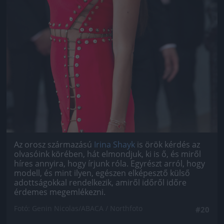
Az orosz származású
Irina Shayk
is örök kérdés az
olvasóink körében, hát elmondjuk, ki is ő, és miről
híres annyira, hogy írjunk róla. Egyrészt arról, hogy
modell, és mint ilyen, egészen elképesztő külső
adottságokkal rendelkezik, amiről időről időre
érdemes megemlékezni.
Fotó: Genin Nicolas/ABACA / Northfoto
#20