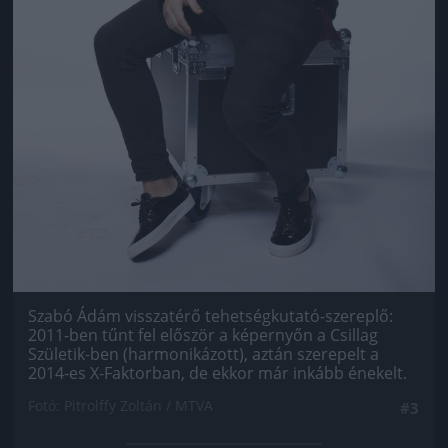
Szabó Ádám visszatérő tehetségkutató-szereplő:
2011-ben tűnt fel először a képernyőn a Csillag
Születik-ben (harmonikázott), aztán szerepelt a
2014-es X-Faktorban, de ekkor már inkább énekelt.
Fotó: Pitrolffy Zoltán / MTVA
#3