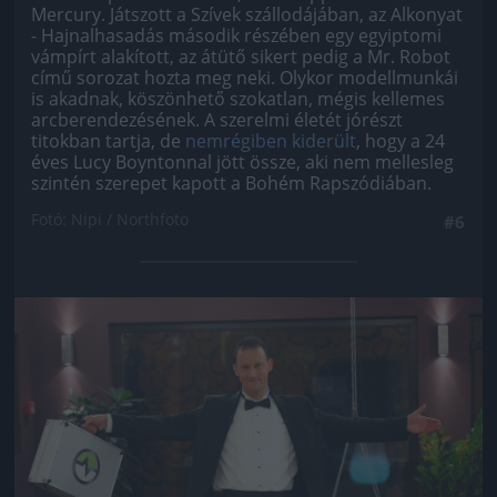
Mercury. Játszott a Szívek szállodájában, az Alkonyat
- Hajnalhasadás második részében egy egyiptomi
vámpírt alakított, az átütő sikert pedig a Mr. Robot
című sorozat hozta meg neki. Olykor modellmunkái
is akadnak, köszönhető szokatlan, mégis kellemes
arcberendezésének. A szerelmi életét jórészt
titokban tartja, de
nemrégiben kiderült
, hogy a 24
éves Lucy Boyntonnal jött össze, aki nem mellesleg
szintén szerepet kapott a Bohém Rapszódiában.
Fotó: Nipi / Northfoto
#6
Jön még kép!