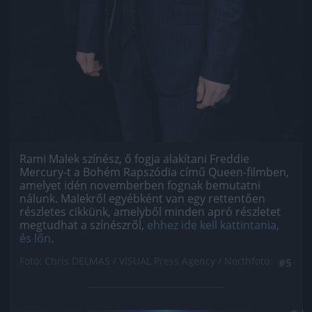
Rami Malek színész, ő fogja alakítani Freddie
Mercury-t a Bohém Rapszódia című Queen-filmben,
amelyet idén novemberben fognak bemutatni
nálunk. Malekről egyébként van egy rettentően
részletes cikkünk, amelyből minden apró részletet
megtudhat a színészről,
ehhez ide kell kattintania,
és lőn
.
Fotó: Chris DELMAS / VISUAL Press Agency / Northfoto
#5