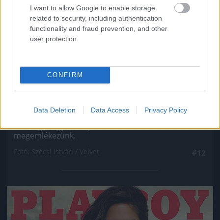
I want to allow Google to enable storage
related to security, including authentication
functionality and fraud prevention, and other
user protection.
CONFIRM
Ahogy minden ex Való Világ-szereplőről, úgy VV
Data Deletion
Data Access
Privacy Policy
Gigiről se hallott még soha senki, még véletlenül
sem, úgyhogy most pár szóban róla is
megemlékezünk.
Fotó: Szécsi István / Velvet
#12
Jön még kép!