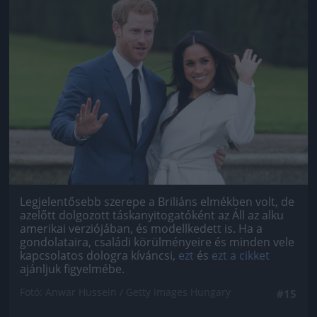
Jön még kép!
Legjelentősebb szerepe a Briliáns elmékben volt, de
azelőtt dolgozott táskanyitogatóként az Áll az alku
amerikai verziójában, és modellkedett is. Ha a
gondolataira, családi körülményeire és minden vele
kapcsolatos dologra kíváncsi,
ezt
és
ezt a cikket
ajánljuk figyelmébe.
Fotó: Anwar Hussein / Getty Images Hungary
#15