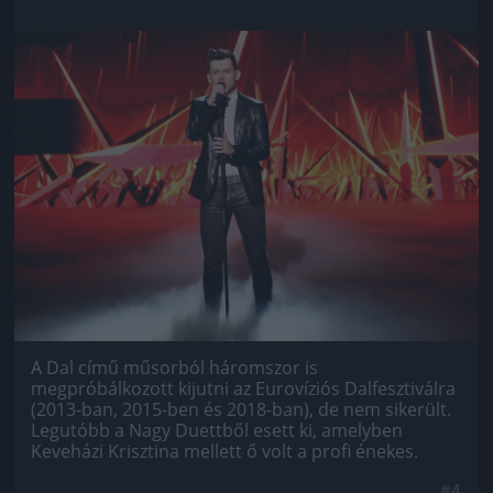
Jön még kép!
A Dal című műsorból háromszor is
megpróbálkozott kijutni az Eurovíziós Dalfesztiválra
(2013-ban, 2015-ben és 2018-ban), de nem sikerült.
Legutóbb a Nagy Duettből esett ki, amelyben
Keveházi Krisztina mellett ő volt a profi énekes.
#4