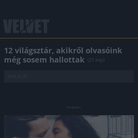
12 világsztár, akikről olvasóink
még sosem hallottak
(25 kép)
2018.05.30.
Jön még kép!