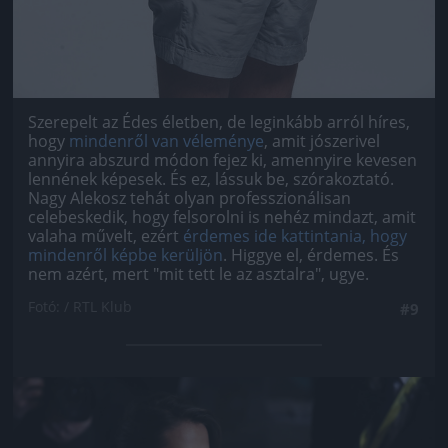
Szerepelt az Édes életben, de leginkább arról híres,
hogy
mindenről van véleménye
, amit jószerivel
annyira abszurd módon fejez ki, amennyire kevesen
lennének képesek. És ez, lássuk be, szórakoztató.
Nagy Alekosz tehát olyan professzionálisan
celebeskedik, hogy felsorolni is nehéz mindazt, amit
valaha művelt, ezért
érdemes ide kattintania, hogy
mindenről képbe kerüljön
. Higgye el, érdemes. És
nem azért, mert "mit tett le az asztalra", ugye.
Fotó: / RTL Klub
#9
Jön még kép!