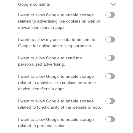
Google consents
I want to allow Google to enable storage
related to advertising like cookies on web or
device identifiers in apps.
I want to allow my user data to be sent to
Google for online advertising purposes.
De jelölték díjakra az Ex Machina c. film miatt is, és
I want to allow Google to send me
Angelina Jolie után ő lett Lara Croft - nyilván
personalized advertising.
nemcsak azért, mert tehetséges, hanem azért is,
mert
baromi jó nő
. Ja, és egyébként
Michael
Fassbender felesége
.
I want to allow Google to enable storage
related to analytics like cookies on web or
Fotó: Larry Busacca / Getty Images Hungary
#11
device identifiers in apps.
I want to allow Google to enable storage
related to functionality of the website or app.
Jön még kép!
I want to allow Google to enable storage
related to personalization.