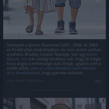
Szerepelt a Sports Illustrated 2007-, 2008- és 2009-
es fürdőruhás kiadványában, és nem utolsó sorban
a színész, Bradley Cooper felesége. Van egy
közös
lányuk, Lea
, bár sokáig kérdéses volt, hogy őt mégis
hova dugta a terhessége alatt Shayk, ugyanis sem a
szülés előtti,
sem az utáni alkatából nem lehetett
arra következtetni
, hogy gyereke született.
Fotó: Mega / Northfoto
#21
Jön még kép!