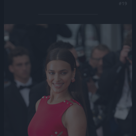
#19
Jön még kép!