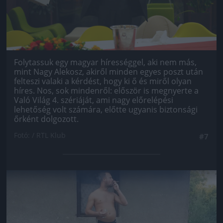
Folytassuk egy magyar hírességgel, aki nem más,
mint Nagy Alekosz, akiről minden egyes poszt után
felteszi valaki a kérdést, hogy ki ő és miről olyan
híres. Nos, sok mindenről: először is megnyerte a
Való Világ 4. szériáját, ami nagy előrelépési
lehetőség volt számára, előtte ugyanis biztonsági
őrként dolgozott.
Fotó: / RTL Klub
#7
Jön még kép!