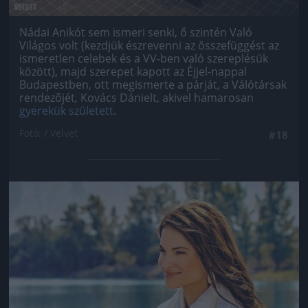
Nádai Anikót sem ismeri senki, ő szintén Való
Világos volt (kezdjük észrevenni az összefüggést az
ismeretlen celebek és a VV-ben való szereplésük
között), majd szerepet kapott az Éjjel-nappal
Budapestben, ott megismerte a párját, a Válótársak
rendezőjét, Kovács Dánielt, akivel hamarosan
gyerekük született
.
Fotó: / Velvet
#18
Jön még kép!