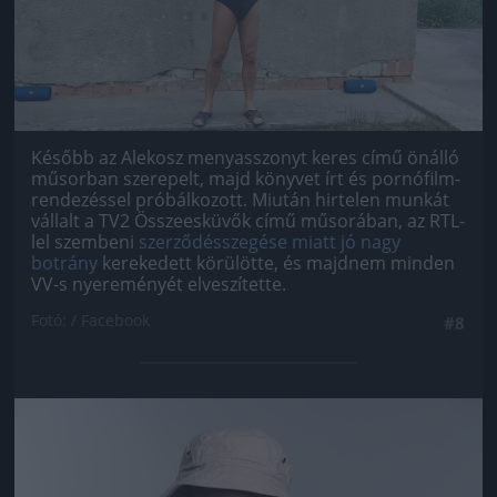
Később az Alekosz menyasszonyt keres című önálló
műsorban szerepelt, majd könyvet írt és pornófilm-
rendezéssel próbálkozott. Miután hirtelen munkát
vállalt a TV2 Összeesküvők című műsorában, az RTL-
lel szembeni
szerződésszegése miatt jó nagy
botrány
kerekedett körülötte, és majdnem minden
VV-s nyereményét elveszítette.
Fotó: / Facebook
#8
Jön még kép!