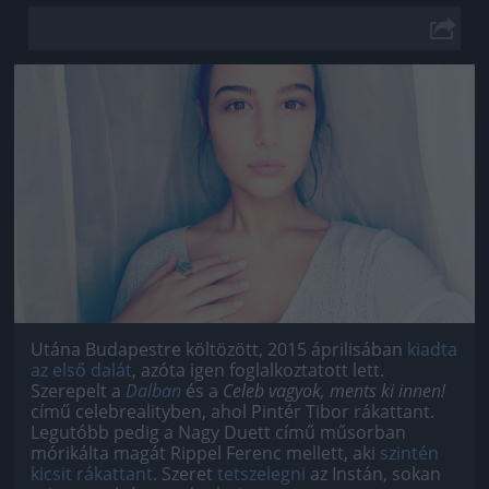
Jön még kép!
Utána Budapestre költözött, 2015 áprilisában
kiadta
az első dalát
, azóta igen foglalkoztatott lett.
Szerepelt a
Dalban
és a
Celeb vagyok, ments ki innen!
című celebrealityben, ahol Pintér Tibor rákattant.
Legutóbb pedig a Nagy Duett című műsorban
mórikálta magát Rippel Ferenc mellett, aki
szintén
kicsit rákattant
. Szeret
tetszelegni
az Instán, sokan