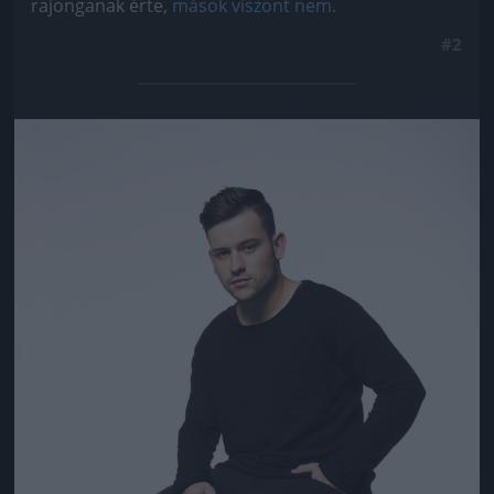
rajonganak érte,
mások viszont nem.
#2
Jön még kép!