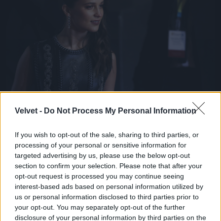
Alicia Vikanderről is több ízben felmerült már a
Velvet -
Do Not Process My Personal Information
kérdés, hogy ki ő valójában. Nos, semmi extra, csak
egy svéd származású színésznő, aki A dán lány c.
If you wish to opt-out of the sale, sharing to third parties, or
drámával lett igazán ismert, és meg is kapta érte a
processing of your personal or sensitive information for
legjobb női mellékszereplőnek járó Oscart 2016-
targeted advertising by us, please use the below opt-out
ban.
section to confirm your selection. Please note that after your
Fotó: John Phillips / Getty Images Hungary
#10
opt-out request is processed you may continue seeing
interest-based ads based on personal information utilized by
us or personal information disclosed to third parties prior to
your opt-out. You may separately opt-out of the further
disclosure of your personal information by third parties on the