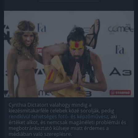
Jön még kép!
Cynthia Dictatort valahogy mindig a
kiezésmitakarféle celebek közé sorolják, pedig
rendkívül tehetséges fotó- és képzőművész
, aki
értéket alkot, és nemcsak magánéleti problémái és
megbotránkoztató külseje miatt érdemes a
médiában való szereplésre.