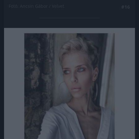
Fotó: Ancsin Gábor / Velvet
#16
Jön még kép!