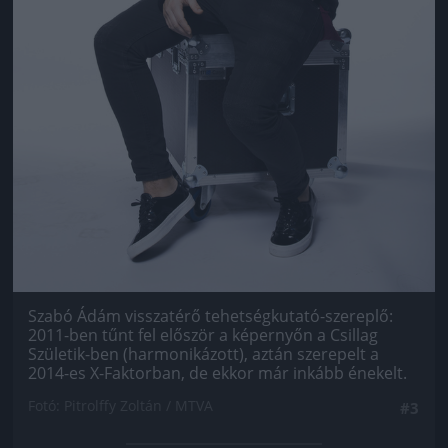
Szabó Ádám visszatérő tehetségkutató-szereplő:
2011-ben tűnt fel először a képernyőn a Csillag
Születik-ben (harmonikázott), aztán szerepelt a
2014-es X-Faktorban, de ekkor már inkább énekelt.
Fotó: Pitrolffy Zoltán / MTVA
#3