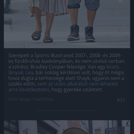
Szerepelt a Sports Illustrated 2007-, 2008- és 2009-
es fürdőruhás kiadványában, és nem utolsó sorban
a színész, Bradley Cooper felesége. Van egy
közös
lányuk, Lea
, bár sokáig kérdéses volt, hogy őt mégis
hova dugta a terhessége alatt Shayk, ugyanis sem a
szülés előtti,
sem az utáni alkatából nem lehetett
arra következtetni
, hogy gyereke született.
Fotó: Mega / Northfoto
#21
Jön még kép!