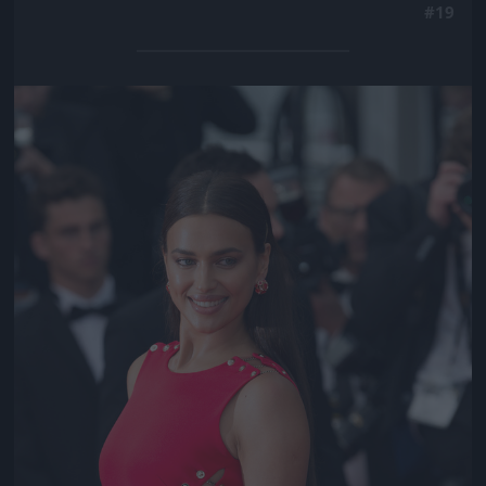
#19
Jön még kép!