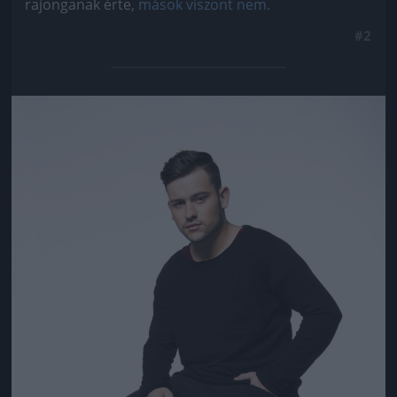
rajonganak érte,
mások viszont nem.
#2
Jön még kép!