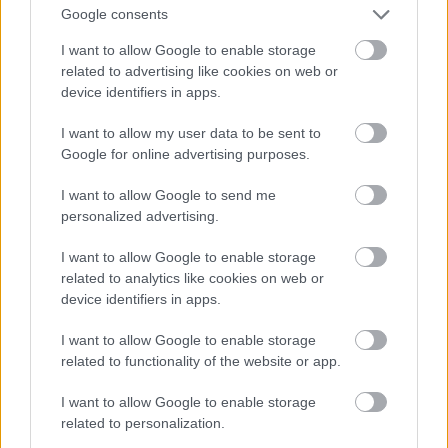
Google consents
I want to allow Google to enable storage
related to advertising like cookies on web or
device identifiers in apps.
I want to allow my user data to be sent to
Google for online advertising purposes.
De jelölték díjakra az Ex Machina c. film miatt is, és
I want to allow Google to send me
Angelina Jolie után ő lett Lara Croft - nyilván
personalized advertising.
nemcsak azért, mert tehetséges, hanem azért is,
mert
baromi jó nő
. Ja, és egyébként
Michael
Fassbender felesége
.
I want to allow Google to enable storage
related to analytics like cookies on web or
Fotó: Larry Busacca / Getty Images Hungary
#11
device identifiers in apps.
I want to allow Google to enable storage
related to functionality of the website or app.
Jön még kép!
I want to allow Google to enable storage
related to personalization.