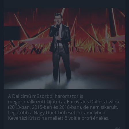
Jön még kép!
A Dal című műsorból háromszor is
megpróbálkozott kijutni az Eurovíziós Dalfesztiválra
(2013-ban, 2015-ben és 2018-ban), de nem sikerült.
Legutóbb a Nagy Duettből esett ki, amelyben
Keveházi Krisztina mellett ő volt a profi énekes.
#4