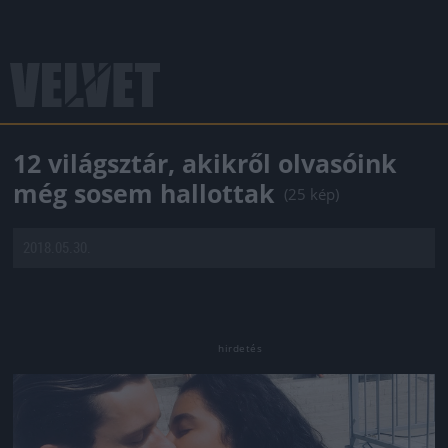
12 világsztár, akikről olvasóink
még sosem hallottak
(25 kép)
2018.05.30.
Jön még kép!