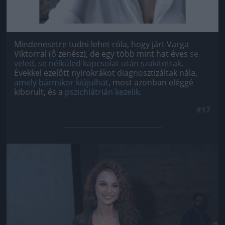
Mindenesetre tudni lehet róla, hogy járt Varga
Viktorral (ő zenész), de egy több mint hat éves
se
veled, se nélküled kapcsolat után szakítottak
.
Évekkel ezelőtt nyirokrákot diagnosztizáltak nála,
amely bármikor kiújulhat
, most azonban eléggé
kiborult, és a
pszichiátrián kezelik
.
#17
Jön még kép!