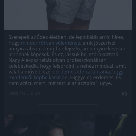
Szerepelt az Édes életben, de leginkább arról híres,
hogy
mindenről van véleménye
, amit jószerivel
annyira abszurd módon fejez ki, amennyire kevesen
lennének képesek. És ez, lássuk be, szórakoztató.
Nagy Alekosz tehát olyan professzionálisan
celebeskedik, hogy felsorolni is nehéz mindazt, amit
valaha művelt, ezért
érdemes ide kattintania, hogy
mindenről képbe kerüljön
. Higgye el, érdemes. És
nem azért, mert "mit tett le az asztalra", ugye.
Fotó: / RTL Klub
#9
Jön még kép!