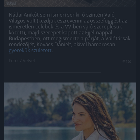
Nádai Anikót sem ismeri senki, ő szintén Való
Világos volt (kezdjük észrevenni az összefüggést az
ismeretlen celebek és a VV-ben való szereplésük
között), majd szerepet kapott az Éjjel-nappal
Budapestben, ott megismerte a párját, a Válótársak
rendezőjét, Kovács Dánielt, akivel hamarosan
gyerekük született
.
Fotó: / Velvet
#18
Jön még kép!