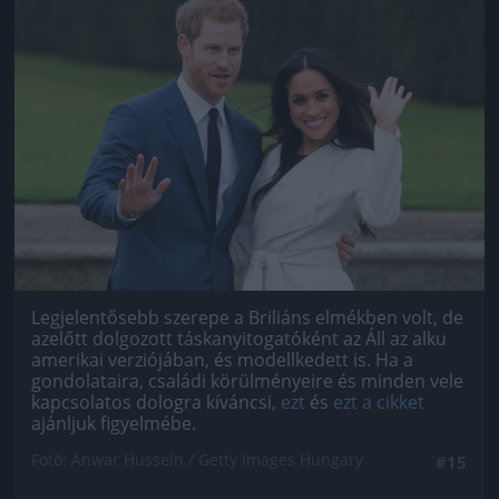
Jön még kép!
Legjelentősebb szerepe a Briliáns elmékben volt, de
azelőtt dolgozott táskanyitogatóként az Áll az alku
amerikai verziójában, és modellkedett is. Ha a
gondolataira, családi körülményeire és minden vele
kapcsolatos dologra kíváncsi,
ezt
és
ezt a cikket
ajánljuk figyelmébe.
Fotó: Anwar Hussein / Getty Images Hungary
#15