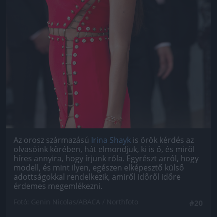
Az orosz származású
Irina Shayk
is örök kérdés az
olvasóink körében, hát elmondjuk, ki is ő, és miről
híres annyira, hogy írjunk róla. Egyrészt arról, hogy
modell, és mint ilyen, egészen elképesztő külső
adottságokkal rendelkezik, amiről időről időre
érdemes megemlékezni.
Fotó: Genin Nicolas/ABACA / Northfoto
#20