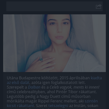
Jön még kép!
Utána Budapestre költözött, 2015 áprilisában
kiadta
az első dalát
, azóta igen foglalkoztatott lett.
Szerepelt a
Dalban
és a
Celeb vagyok, ments ki innen!
című celebrealityben, ahol Pintér Tibor rákattant.
Legutóbb pedig a Nagy Duett című műsorban
mórikálta magát Rippel Ferenc mellett, aki
szintén
kicsit rákattant
. Szeret
tetszelegni
az Instán, sokan