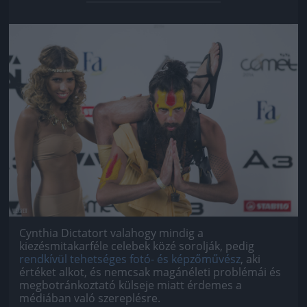
Jön még kép!
Cynthia Dictatort valahogy mindig a
kiezésmitakarféle celebek közé sorolják, pedig
rendkívül tehetséges fotó- és képzőművész
, aki
értéket alkot, és nemcsak magánéleti problémái és
megbotránkoztató külseje miatt érdemes a
médiában való szereplésre.