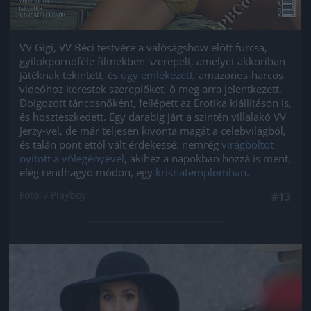
VV Gigi, VV Béci testvére a valóságshow előtt furcsa,
gyilokpornóféle filmekben szerepelt, amelyet akkoriban
játéknak tekintett, és
úgy emlékezett
, amazonos-harcos
videóhoz kerestek szereplőket, ő meg arra jelentkezett.
Dolgozott táncosnőként, fellépett az Erotika kiállításon is,
és hoszteszkedett. Egy darabig járt a szintén villalakó VV
Jerzy-vel, de már teljesen kivonta magát a celebvilágból,
és talán pont ettől vált érdekessé: nemrég
virágboltot
nyitott a vőlegényével
, akihez a napokban hozzá is ment,
elég rendhagyó módon, egy
krisnatemplomban
.
Fotó: / Playboy
#13
Jön még kép!