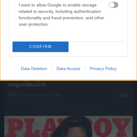
I want to allow Google to enable storage
related to security, including authentication
functionality and fraud prevention, and other
user protection.
CONFIRM
Ahogy minden ex Való Világ-szereplőről, úgy VV
Data Deletion
Data Access
Privacy Policy
Gigiről se hallott még soha senki, még véletlenül
sem, úgyhogy most pár szóban róla is
megemlékezünk.
Fotó: Szécsi István / Velvet
#12
Jön még kép!