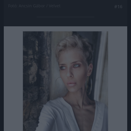
Fotó: Ancsin Gábor / Velvet
#16
Jön még kép!