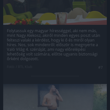
Folytassuk egy magyar hírességgel, aki nem más,
mint Nagy Alekosz, akiről minden egyes poszt után
felteszi valaki a kérdést, hogy ki ő és miről olyan
híres. Nos, sok mindenről: először is megnyerte a
Való Világ 4. szériáját, ami nagy előrelépési
lehetőség volt számára, előtte ugyanis biztonsági
őrként dolgozott.
Fotó: / RTL Klub
#7
Jön még kép!