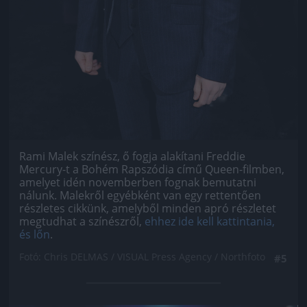
Rami Malek színész, ő fogja alakítani Freddie
Mercury-t a Bohém Rapszódia című Queen-filmben,
amelyet idén novemberben fognak bemutatni
nálunk. Malekről egyébként van egy rettentően
részletes cikkünk, amelyből minden apró részletet
megtudhat a színészről,
ehhez ide kell kattintania,
és lőn
.
Fotó: Chris DELMAS / VISUAL Press Agency / Northfoto
#5