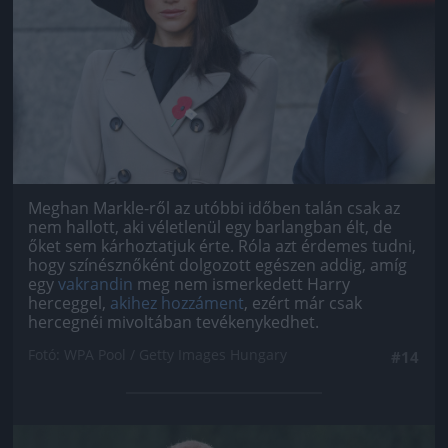
Meghan Markle-ről az utóbbi időben talán csak az
nem hallott, aki véletlenül egy barlangban élt, de
őket sem kárhoztatjuk érte. Róla azt érdemes tudni,
hogy színésznőként dolgozott egészen addig, amíg
egy
vakrandin
meg nem ismerkedett Harry
herceggel,
akihez hozzáment
, ezért már csak
hercegnéi mivoltában tevékenykedhet.
Fotó: WPA Pool / Getty Images Hungary
#14