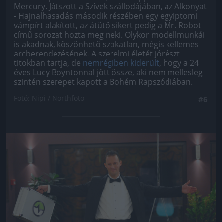
Mercury. Játszott a Szívek szállodájában, az Alkonyat
- Hajnalhasadás második részében egy egyiptomi
vámpírt alakított, az átütő sikert pedig a Mr. Robot
című sorozat hozta meg neki. Olykor modellmunkái
is akadnak, köszönhető szokatlan, mégis kellemes
arcberendezésének. A szerelmi életét jórészt
titokban tartja, de
nemrégiben kiderült
, hogy a 24
éves Lucy Boyntonnal jött össze, aki nem mellesleg
szintén szerepet kapott a Bohém Rapszódiában.
Fotó: Nipi / Northfoto
#6
Jön még kép!