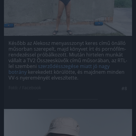
Később az Alekosz menyasszonyt keres című önálló
műsorban szerepelt, majd könyvet írt és pornófilm-
rendezéssel próbálkozott. Miután hirtelen munkát
vállalt a TV2 Összeesküvők című műsorában, az RTL-
lel szembeni
szerződésszegése miatt jó nagy
botrány
kerekedett körülötte, és majdnem minden
VV-s nyereményét elveszítette.
Fotó: / Facebook
#8
Jön még kép!