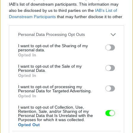
Jön még kép!
IAB’s list of downstream participants. This information may
also be disclosed by us to third parties on the
IAB’s List of
Downstream Participants
that may further disclose it to other
third parties.
Please note that this website/app uses one or more Google
Personal Data Processing Opt Outs
services and may gather and store information including but
not limited to your visit or usage behaviour. You may click to
I want to opt-out of the Sharing of my
personal data.
grant or deny consent to Google and its third-party tags to
Opted In
use your data for below specified purposes in below Google
consent section.
I want to opt-out of the Sale of my
Personal Data.
Opted In
I want to opt-out of processing my
Personal Data for Targeted Advertising.
Opted In
I want to opt-out of Collection, Use,
Retention, Sale, and/or Sharing of my
Personal Data that Is Unrelated with the
Purposes for which it was collected.
Opted Out