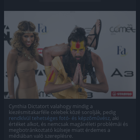
Jön még kép!
Cynthia Dictatort valahogy mindig a
kiezésmitakarféle celebek közé sorolják, pedig
rendkívül tehetséges fotó- és képzőművész
, aki
értéket alkot, és nemcsak magánéleti problémái és
megbotránkoztató külseje miatt érdemes a
médiában való szereplésre.