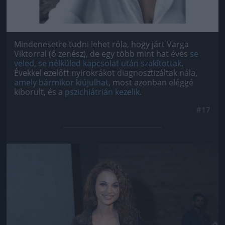
Mindenesetre tudni lehet róla, hogy járt Varga
Viktorral (ő zenész), de egy több mint hat éves
se
veled, se nélküled kapcsolat után szakítottak
.
Évekkel ezelőtt nyirokrákot diagnosztizáltak nála,
amely bármikor kiújulhat
, most azonban eléggé
kiborult, és a
pszichiátrián kezelik
.
#17
Jön még kép!