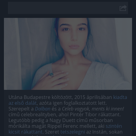
Jön még kép!
Utána Budapestre költözött, 2015 áprilisában
kiadta
az első dalát
, azóta igen foglalkoztatott lett.
Szerepelt a
Dalban
és a
Celeb vagyok, ments ki innen!
című celebrealityben, ahol Pintér Tibor rákattant.
Legutóbb pedig a Nagy Duett című műsorban
mórikálta magát Rippel Ferenc mellett, aki
szintén
kicsit rákattant
. Szeret
tetszelegni
az Instán, sokan