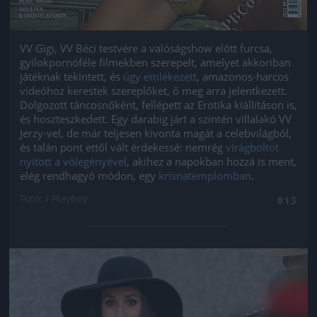
VV Gigi, VV Béci testvére a valóságshow előtt furcsa,
gyilokpornóféle filmekben szerepelt, amelyet akkoriban
játéknak tekintett, és
úgy emlékezett
, amazonos-harcos
videóhoz kerestek szereplőket, ő meg arra jelentkezett.
Dolgozott táncosnőként, fellépett az Erotika kiállításon is,
és hoszteszkedett. Egy darabig járt a szintén villalakó VV
Jerzy-vel, de már teljesen kivonta magát a celebvilágból,
és talán pont ettől vált érdekessé: nemrég
virágboltot
nyitott a vőlegényével
, akihez a napokban hozzá is ment,
elég rendhagyó módon, egy
krisnatemplomban
.
Fotó: / Playboy
#13
Jön még kép!