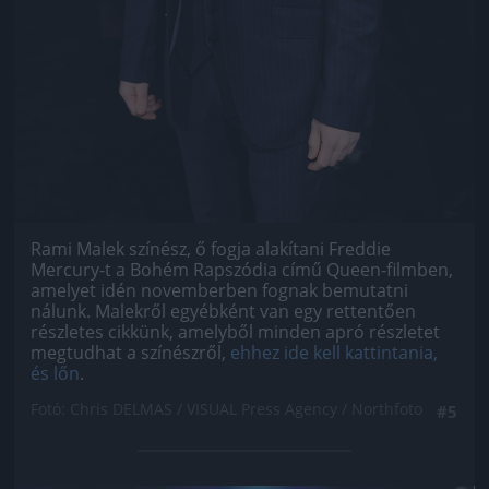
Rami Malek színész, ő fogja alakítani Freddie
Mercury-t a Bohém Rapszódia című Queen-filmben,
amelyet idén novemberben fognak bemutatni
nálunk. Malekről egyébként van egy rettentően
részletes cikkünk, amelyből minden apró részletet
megtudhat a színészről,
ehhez ide kell kattintania,
és lőn
.
Fotó: Chris DELMAS / VISUAL Press Agency / Northfoto
#5