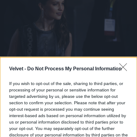
Alicia Vikanderről is több ízben felmerült már a
Velvet -
Do Not Process My Personal Information
kérdés, hogy ki ő valójában. Nos, semmi extra, csak
egy svéd származású színésznő, aki A dán lány c.
If you wish to opt-out of the sale, sharing to third parties, or
drámával lett igazán ismert, és meg is kapta érte a
processing of your personal or sensitive information for
legjobb női mellékszereplőnek járó Oscart 2016-
targeted advertising by us, please use the below opt-out
ban.
section to confirm your selection. Please note that after your
Fotó: John Phillips / Getty Images Hungary
#10
opt-out request is processed you may continue seeing
interest-based ads based on personal information utilized by
us or personal information disclosed to third parties prior to
your opt-out. You may separately opt-out of the further
disclosure of your personal information by third parties on the