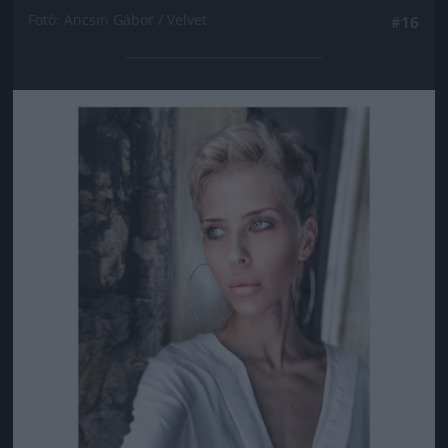
Fotó: Ancsin Gábor / Velvet
#16
Jön még kép!