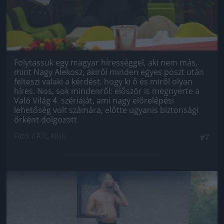
Folytassuk egy magyar hírességgel, aki nem más,
mint Nagy Alekosz, akiről minden egyes poszt után
felteszi valaki a kérdést, hogy ki ő és miről olyan
híres. Nos, sok mindenről: először is megnyerte a
Való Világ 4. szériáját, ami nagy előrelépési
lehetőség volt számára, előtte ugyanis biztonsági
őrként dolgozott.
Fotó: / RTL Klub
#7
Jön még kép!