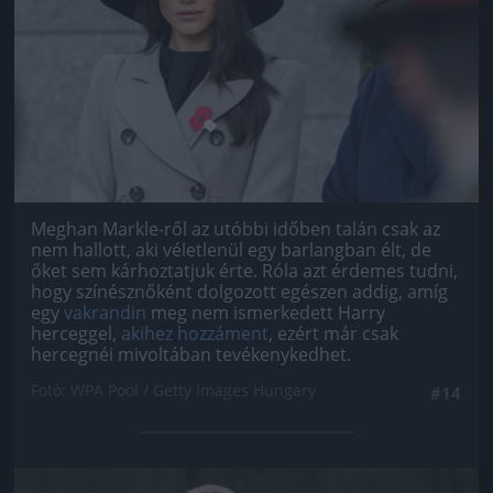
Meghan Markle-ről az utóbbi időben talán csak az
nem hallott, aki véletlenül egy barlangban élt, de
őket sem kárhoztatjuk érte. Róla azt érdemes tudni,
hogy színésznőként dolgozott egészen addig, amíg
egy
vakrandin
meg nem ismerkedett Harry
herceggel,
akihez hozzáment
, ezért már csak
hercegnéi mivoltában tevékenykedhet.
Fotó: WPA Pool / Getty Images Hungary
#14