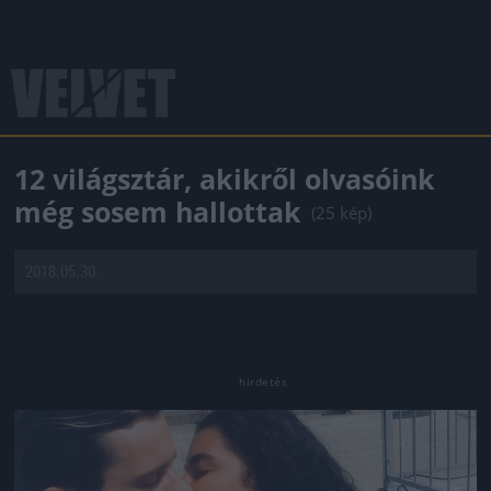
12 világsztár, akikről olvasóink
még sosem hallottak
(25 kép)
2018.05.30.
Jön még kép!