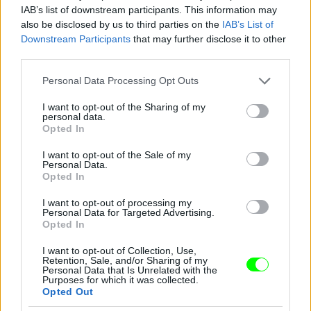
Jön még kép!
IAB’s list of downstream participants. This information may
also be disclosed by us to third parties on the
IAB’s List of
Downstream Participants
that may further disclose it to other
third parties.
Please note that this website/app uses one or more Google
Personal Data Processing Opt Outs
services and may gather and store information including but
not limited to your visit or usage behaviour. You may click to
I want to opt-out of the Sharing of my
personal data.
grant or deny consent to Google and its third-party tags to
Opted In
use your data for below specified purposes in below Google
consent section.
I want to opt-out of the Sale of my
Personal Data.
Opted In
I want to opt-out of processing my
Personal Data for Targeted Advertising.
Opted In
I want to opt-out of Collection, Use,
Retention, Sale, and/or Sharing of my
Personal Data that Is Unrelated with the
Purposes for which it was collected.
Opted Out