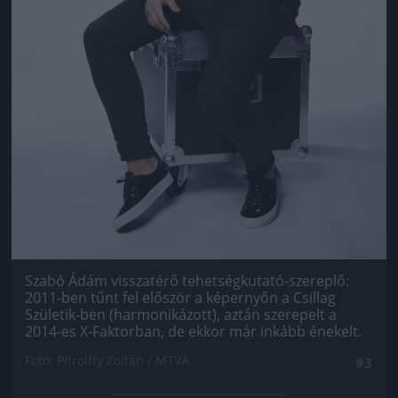
Szabó Ádám visszatérő tehetségkutató-szereplő:
2011-ben tűnt fel először a képernyőn a Csillag
Születik-ben (harmonikázott), aztán szerepelt a
2014-es X-Faktorban, de ekkor már inkább énekelt.
Fotó: Pitrolffy Zoltán / MTVA
#3