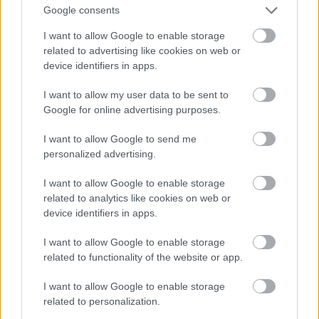
Google consents
I want to allow Google to enable storage
related to advertising like cookies on web or
device identifiers in apps.
I want to allow my user data to be sent to
Google for online advertising purposes.
De jelölték díjakra az Ex Machina c. film miatt is, és
I want to allow Google to send me
Angelina Jolie után ő lett Lara Croft - nyilván
personalized advertising.
nemcsak azért, mert tehetséges, hanem azért is,
mert
baromi jó nő
. Ja, és egyébként
Michael
Fassbender felesége
.
I want to allow Google to enable storage
related to analytics like cookies on web or
Fotó: Larry Busacca / Getty Images Hungary
#11
device identifiers in apps.
I want to allow Google to enable storage
related to functionality of the website or app.
Jön még kép!
I want to allow Google to enable storage
related to personalization.