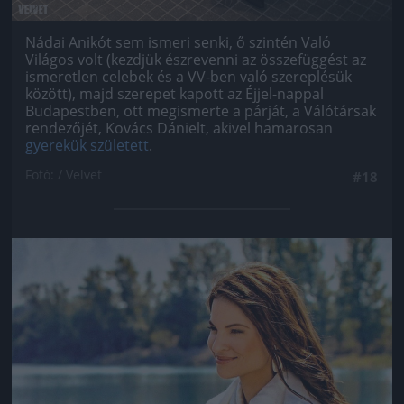
Nádai Anikót sem ismeri senki, ő szintén Való
Világos volt (kezdjük észrevenni az összefüggést az
ismeretlen celebek és a VV-ben való szereplésük
között), majd szerepet kapott az Éjjel-nappal
Budapestben, ott megismerte a párját, a Válótársak
rendezőjét, Kovács Dánielt, akivel hamarosan
gyerekük született
.
Fotó: / Velvet
#18
Jön még kép!