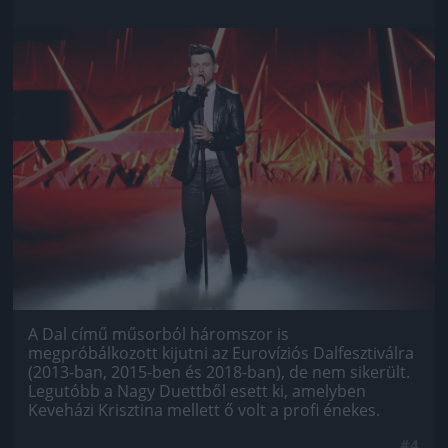
Jön még kép!
A Dal című műsorból háromszor is
megpróbálkozott kijutni az Eurovíziós Dalfesztiválra
(2013-ban, 2015-ben és 2018-ban), de nem sikerült.
Legutóbb a Nagy Duettből esett ki, amelyben
Keveházi Krisztina mellett ő volt a profi énekes.
#4