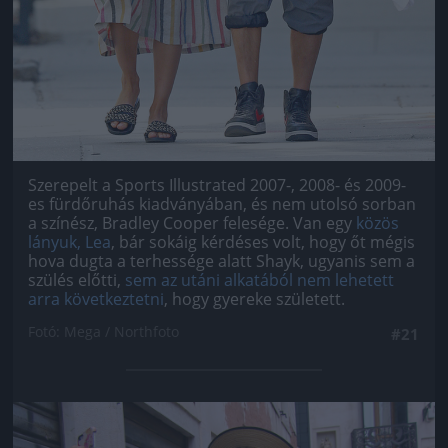
Szerepelt a Sports Illustrated 2007-, 2008- és 2009-
es fürdőruhás kiadványában, és nem utolsó sorban
a színész, Bradley Cooper felesége. Van egy
közös
lányuk, Lea
, bár sokáig kérdéses volt, hogy őt mégis
hova dugta a terhessége alatt Shayk, ugyanis sem a
szülés előtti,
sem az utáni alkatából nem lehetett
arra következtetni
, hogy gyereke született.
Fotó: Mega / Northfoto
#21
Jön még kép!