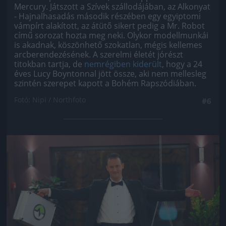
Mercury. Játszott a Szívek szállodájában, az Alkonyat
- Hajnalhasadás második részében egy egyiptomi
vámpírt alakított, az átütő sikert pedig a Mr. Robot
című sorozat hozta meg neki. Olykor modellmunkái
is akadnak, köszönhető szokatlan, mégis kellemes
arcberendezésének. A szerelmi életét jórészt
titokban tartja, de
nemrégiben kiderült
, hogy a 24
éves Lucy Boyntonnal jött össze, aki nem mellesleg
szintén szerepet kapott a Bohém Rapszódiában.
Fotó: Nipi / Northfoto
#6
Jön még kép!