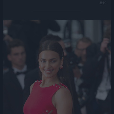
#19
Jön még kép!