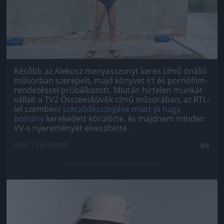
Később az Alekosz menyasszonyt keres című önálló
műsorban szerepelt, majd könyvet írt és pornófilm-
rendezéssel próbálkozott. Miután hirtelen munkát
vállalt a TV2 Összeesküvők című műsorában, az RTL-
lel szembeni
szerződésszegése miatt jó nagy
botrány
kerekedett körülötte, és majdnem minden
VV-s nyereményét elveszítette.
Fotó: / Facebook
#8
Jön még kép!