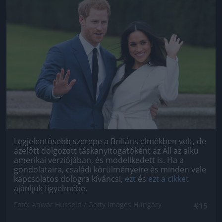
Jön még kép!
Legjelentősebb szerepe a Briliáns elmékben volt, de
azelőtt dolgozott táskanyitogatóként az Áll az alku
amerikai verziójában, és modellkedett is. Ha a
gondolataira, családi körülményeire és minden vele
kapcsolatos dologra kíváncsi,
ezt
és
ezt a cikket
ajánljuk figyelmébe.
Fotó: Anwar Hussein / Getty Images Hungary
#15