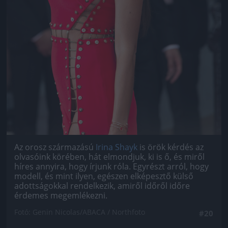
Az orosz származású
Irina Shayk
is örök kérdés az
olvasóink körében, hát elmondjuk, ki is ő, és miről
híres annyira, hogy írjunk róla. Egyrészt arról, hogy
modell, és mint ilyen, egészen elképesztő külső
adottságokkal rendelkezik, amiről időről időre
érdemes megemlékezni.
Fotó: Genin Nicolas/ABACA / Northfoto
#20