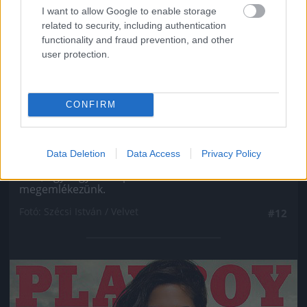
I want to allow Google to enable storage
related to security, including authentication
functionality and fraud prevention, and other
user protection.
CONFIRM
Ahogy minden ex Való Világ-szereplőről, úgy VV
Data Deletion
Data Access
Privacy Policy
Gigiről se hallott még soha senki, még véletlenül
sem, úgyhogy most pár szóban róla is
megemlékezünk.
Fotó: Szécsi István / Velvet
#12
Jön még kép!