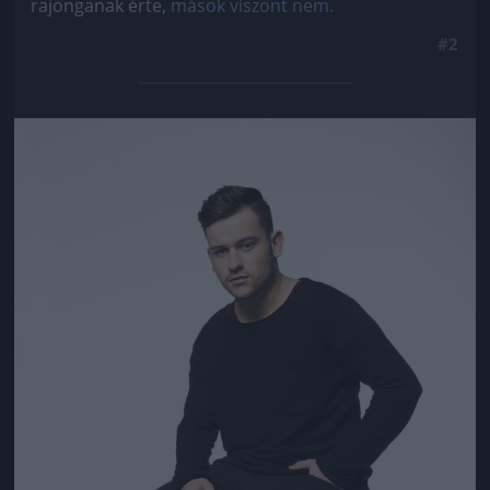
rajonganak érte,
mások viszont nem.
#2
Jön még kép!