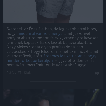
Szerepelt az Édes életben, de leginkább arról híres,
hogy
mindenről van véleménye
, amit jószerivel
annyira abszurd módon fejez ki, amennyire kevesen
lennének képesek. És ez, lássuk be, szórakoztató.
Nagy Alekosz tehát olyan professzionálisan
celebeskedik, hogy felsorolni is nehéz mindazt, amit
valaha művelt, ezért
érdemes ide kattintania, hogy
mindenről képbe kerüljön
. Higgye el, érdemes. És
nem azért, mert "mit tett le az asztalra", ugye.
Fotó: / RTL Klub
#9
Jön még kép!