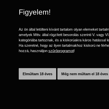
umer Willlis
Figyelem!
Az ön által letölteni kívánt tartalom olyan elemeket tartal
amelyek Mttv. által rögzített besorolás szerinti V. vagy VI
kategóriába tartoznak, és a kiskorúakra káros hatással l
Ha szeretné, hogy az ilyen tartalmakhoz kiskorú ne férh
hozzá, használjon
szűrőprogramot
!
Elmúltam 18 éves
Még nem múltam el 18 éves