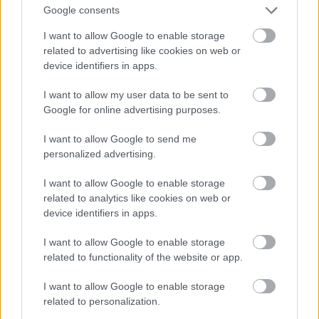
Google consents
És ő sminkelt a legrosszabbul: az egész el van
I want to allow Google to enable storage
kenődve.
related to advertising like cookies on web or
device identifiers in apps.
Fotó: DC Comics / Northfoto
#12
I want to allow my user data to be sent to
Google for online advertising purposes.
Jön még kép!
I want to allow Google to send me
personalized advertising.
I want to allow Google to enable storage
related to analytics like cookies on web or
device identifiers in apps.
I want to allow Google to enable storage
related to functionality of the website or app.
I want to allow Google to enable storage
related to personalization.