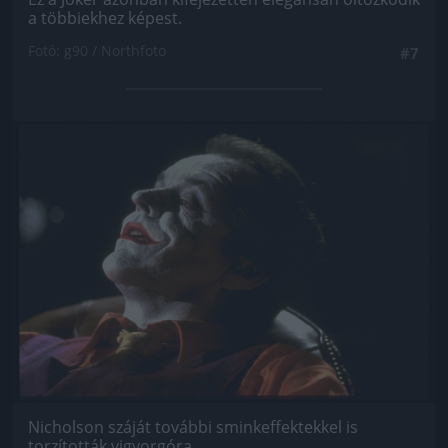
a többiekhez képest.
Fotó: g90 / Northfoto
#7
Jön még kép!
Nicholson száját további sminkeffektekkel is
torzították vigyorgóra.