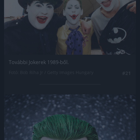
További Jokerek 1989-ből.
Fotó: Bob Riha Jr / Getty Images Hungary
#21
Jön még kép!