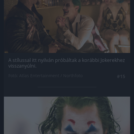
A stílussal itt nyilván próbáltak a korábbi Jokerekhez
visszanyúlni.
Fotó: Atlas Entertainment / Northfoto
#15
Jön még kép!