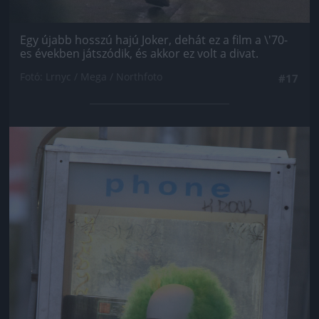
Egy újabb hosszú hajú Joker, dehát ez a film a \'70-
es években játszódik, és akkor ez volt a divat.
Fotó: Lrnyc / Mega / Northfoto
#17
Jön még kép!