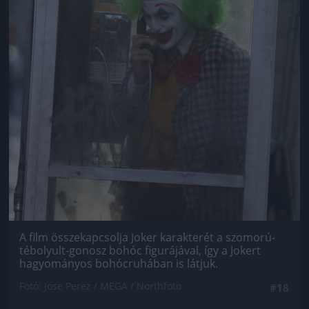
A film összekapcsolja Joker karakterét a szomorú-
tébolyult-gonosz bohóc figurájával, így a Jokert
hagyományos bohócruhában is látjuk.
Fotó: Jose Perez / MEGA / Northfoto
#18