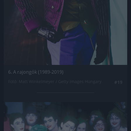
6. A rajongók (1989-2019)
Fotó: Matt Winkelmeyer / Getty Images Hungary
#19
Jön még kép!