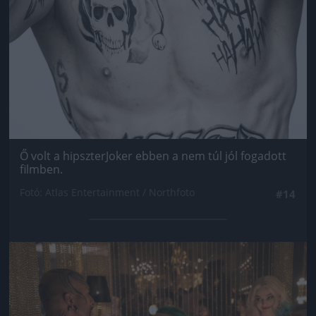
Ő volt a hipszterJoker ebben a nem túl jól fogadott
filmben.
Fotó: Atlas Entertainment / Northfoto
#14
Jön még kép!