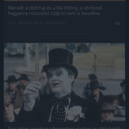
Maradt a zöld haj és a lila öltöny, a vörössel
hegyesre rúzsozott szájról nem is beszélve.
Fotó: Warner Bros / Northfoto
#6
Jön még kép!
Ez a Joker azonban kifejezetten elegánsan öltözködik