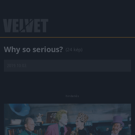
Why so serious?
(24 kép)
2019.10.03.
Jön még kép!