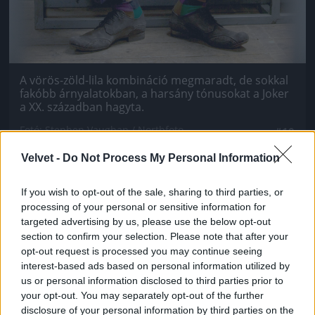
A vörös-zöld-lila kombináció megmaradt, de sokkal
fakóbb árnyalatokban, a harsány tónusokat a Joker
a XX. században hagyta.
Fotó: Stephen Vaughan / Northfoto
#10
Velvet -
Do Not Process My Personal Information
If you wish to opt-out of the sale, sharing to third parties, or
Jön még kép!
processing of your personal or sensitive information for
targeted advertising by us, please use the below opt-out
section to confirm your selection. Please note that after your
opt-out request is processed you may continue seeing
interest-based ads based on personal information utilized by
us or personal information disclosed to third parties prior to
your opt-out. You may separately opt-out of the further
disclosure of your personal information by third parties on the