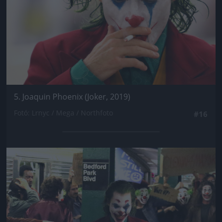
5. Joaquin Phoenix (Joker, 2019)
Fotó: Lrnyc / Mega / Northfoto
#16
Jön még kép!