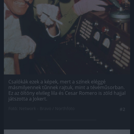
Csalókák ezek a képek, mert a színek eléggé
másmilyennek tűnnek rajtuk, mint a tévéműsorban.
Ez az öltöny elvileg lila és Cesar Romero is zöld hajjal
játszotta a Jokert.
Fotó: Network - Bravo / Northfoto
#2