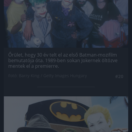
Őrület, hogy 30 év telt el az első Batman-mozifilm
bemutatója óta. 1989-ben sokan Jokernek öltözve
mentek el a premierre.
Fotó: Barry King / Getty Images Hungary
#20
Jön még kép!