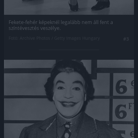
Fekete-fehér képeknél legalább nem áll fent a
színtévesztés veszélye.
Fotó: Archive Photos / Getty Images Hungary
#3
Jön még kép!