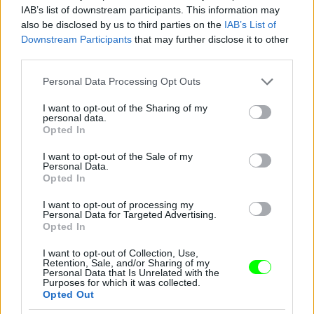
IAB’s list of downstream participants. This information may
also be disclosed by us to third parties on the
IAB’s List of
Downstream Participants
that may further disclose it to other
third parties.
Ledgeré volt az első hosszú hajú Joker.
Please note that this website/app uses one or more Google
Personal Data Processing Opt Outs
Fotó: DC Comics / Northfoto
#11
services and may gather and store information including but
not limited to your visit or usage behaviour. You may click to
I want to opt-out of the Sharing of my
personal data.
grant or deny consent to Google and its third-party tags to
Opted In
use your data for below specified purposes in below Google
consent section.
I want to opt-out of the Sale of my
Jön még kép!
Personal Data.
Opted In
I want to opt-out of processing my
Personal Data for Targeted Advertising.
Opted In
I want to opt-out of Collection, Use,
Retention, Sale, and/or Sharing of my
Personal Data that Is Unrelated with the
Purposes for which it was collected.
Opted Out