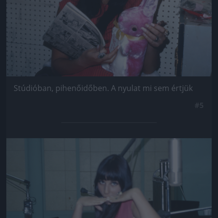
Stúdióban, pihenőidőben. A nyulat mi sem értjük
#5
Jön még kép!