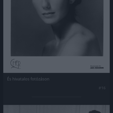
És hivatalos fotózáson
#16
Jön még kép!