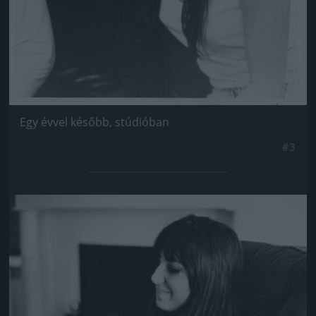
Egy évvel később, stúdióban
#3
Jön még kép!