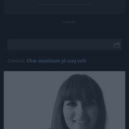
Cikkünk:
Cher eszelősen jó csaj volt
Jön még kép!