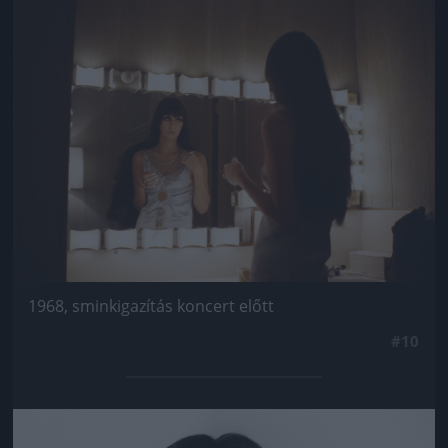
Jön még kép!
1968, sminkigazítás koncert előtt
#10
Jön még kép!