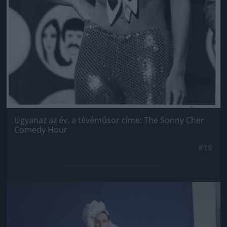
Ugyanaz az év, a tévéműsor címe: The Sonny Cher
Comedy Hour
#19
Jön még kép!