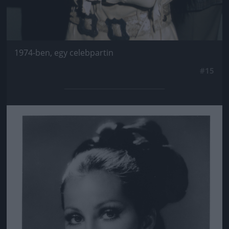
1974-ben, egy celebpartin
#15
Jön még kép!