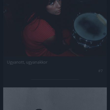
Ugyanott, ugyanakkor
#7
Jön még kép!