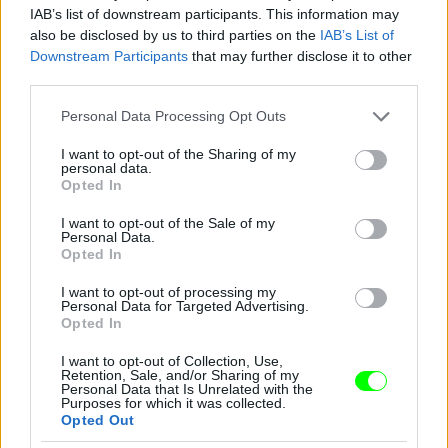
IAB’s list of downstream participants. This information may
also be disclosed by us to third parties on the
IAB’s List of
Downstream Participants
that may further disclose it to other
1972, a Kapp Recordsnak pózol egy
third parties.
portrésorozathoz
Please note that this website/app uses one or more Google
Personal Data Processing Opt Outs
#11
services and may gather and store information including but
not limited to your visit or usage behaviour. You may click to
I want to opt-out of the Sharing of my
personal data.
grant or deny consent to Google and its third-party tags to
Opted In
use your data for below specified purposes in below Google
Jön még kép!
consent section.
I want to opt-out of the Sale of my
Personal Data.
Opted In
I want to opt-out of processing my
Personal Data for Targeted Advertising.
Opted In
I want to opt-out of Collection, Use,
Retention, Sale, and/or Sharing of my
Personal Data that Is Unrelated with the
Purposes for which it was collected.
Opted Out