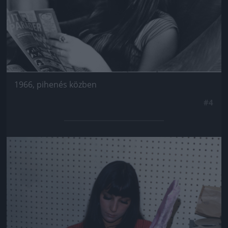
1966, pihenés közben
#4
Jön még kép!