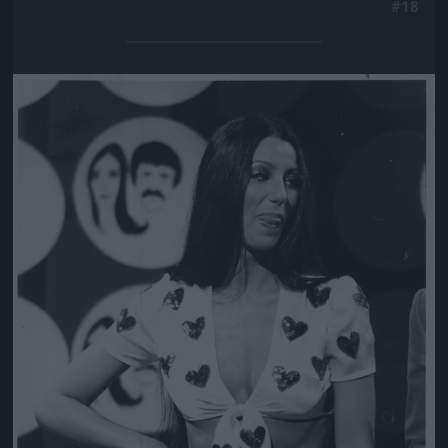
#18
Jön még kép!