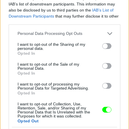
IAB’s list of downstream participants. This information may
also be disclosed by us to third parties on the
IAB’s List of
Downstream Participants
that may further disclose it to other
third parties.
Please note that this website/app uses one or more Google
Personal Data Processing Opt Outs
services and may gather and store information including but
not limited to your visit or usage behaviour. You may click to
I want to opt-out of the Sharing of my
personal data.
Aki amúgy azóta is együtt van Kurt Russellel
grant or deny consent to Google and its third-party tags to
Opted In
use your data for below specified purposes in below Google
Fotó: Ron Galella / Europress / Getty
#10
consent section.
I want to opt-out of the Sale of my
Personal Data.
Opted In
I want to opt-out of processing my
Jön még kép!
Personal Data for Targeted Advertising.
Opted In
I want to opt-out of Collection, Use,
Retention, Sale, and/or Sharing of my
Personal Data that Is Unrelated with the
Purposes for which it was collected.
Opted Out