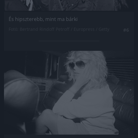
És hipszterebb, mint ma bárki
Fotó: Bertrand Rindoff Petroff / Europress / Getty
#6
Jön még kép!