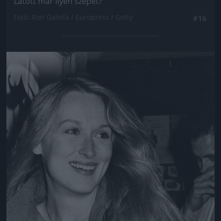
Látott már ilyen szépet?
Fotó: Ron Galella / Europress / Getty
#16
Jön még kép!