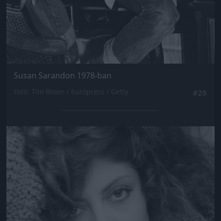
Susan Sarandon 1978-ban
Fotó: Tim Boxer / Europress / Getty
#20
Jön még kép!