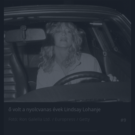
Jön még kép!
ő volt a nyolcvanas évek Lindsay Lohanje
Fotó: Ron Galella Ltd. / Europress / Getty
#9