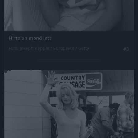
Hirtelen menő lett
Fotó: Joseph Klipple / Europress / Getty
#3
Jön még kép!