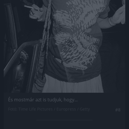
És mostmár azt is tudjuk, hogy...
Fotó: Time Life Pictures / Europress / Getty
#8