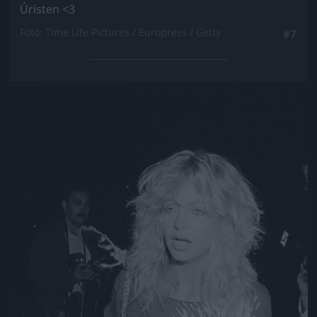
Úristen <3
Fotó: Time Life Pictures / Europress / Getty
#7
Jön még kép!