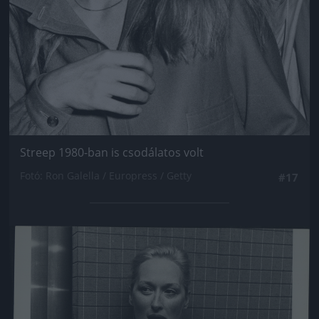
Streep 1980-ban is csodálatos volt
Fotó: Ron Galella / Europress / Getty
#17
Jön még kép!