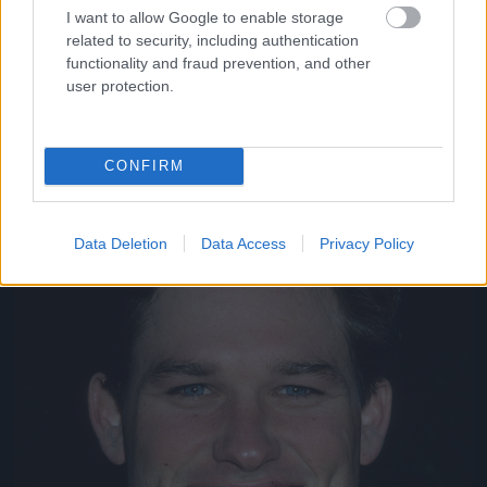
I want to allow Google to enable storage
Aki szintén nem volt rossz pasi régen
related to security, including authentication
Fotó: Donaldson Collection / Europress / Getty
#11
functionality and fraud prevention, and other
user protection.
Jön még kép!
CONFIRM
Data Deletion
Data Access
Privacy Policy