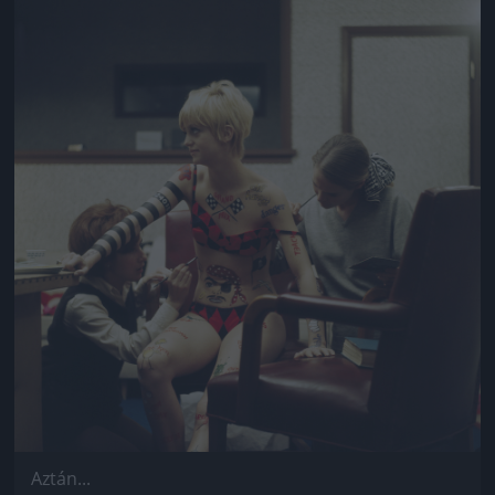
Jön még kép!
Aztán...