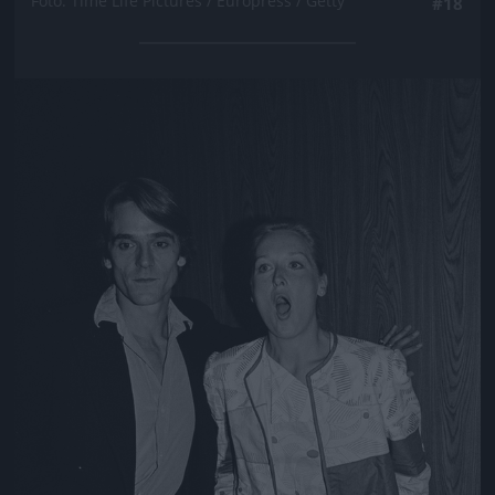
Fotó: Time Life Pictures / Europress / Getty
#18
Jön még kép!