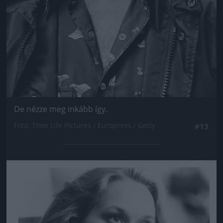
De nézze meg inkább így.
Fotó: Time Life Pictures / Europress / Getty
#13
Jön még kép!