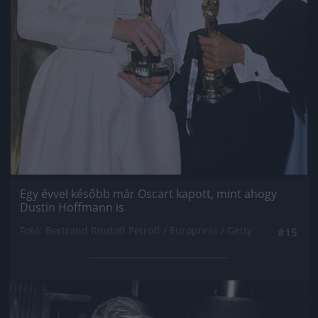
Egy évvel később már Oscart kapott, mint ahogy
Dustin Hoffmann is
Fotó: Bertrand Rindoff Petroff / Europress / Getty
#15
Jön még kép!