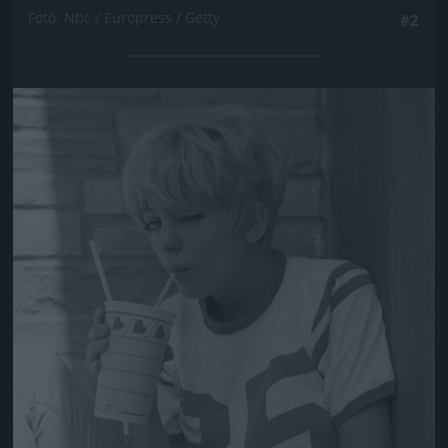
Fotó: Nbc / Europress / Getty
#2
Jön még kép!