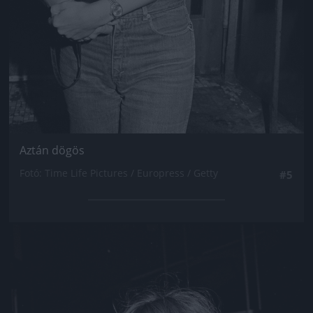
Aztán dögös
Fotó: Time Life Pictures / Europress / Getty
#5
Jön még kép!