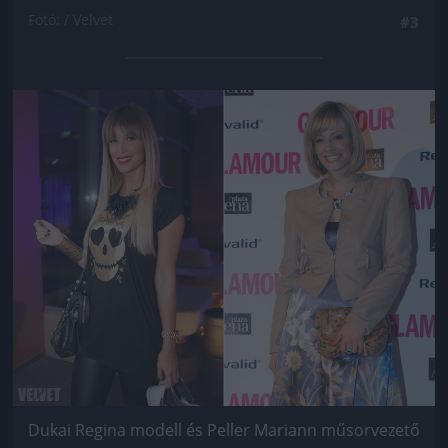
Fotó: / Velvet
#3
Jön még kép!
Dukai Regina modell és Peller Mariann műsorvezető