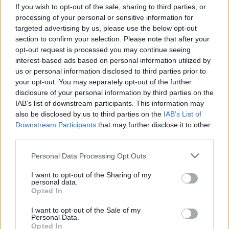
If you wish to opt-out of the sale, sharing to third parties, or
processing of your personal or sensitive information for
targeted advertising by us, please use the below opt-out
section to confirm your selection. Please note that after your
Jön még kép!
opt-out request is processed you may continue seeing
interest-based ads based on personal information utilized by
us or personal information disclosed to third parties prior to
your opt-out. You may separately opt-out of the further
disclosure of your personal information by third parties on the
IAB’s list of downstream participants. This information may
also be disclosed by us to third parties on the
IAB’s List of
Downstream Participants
that may further disclose it to other
third parties.
Please note that this website/app uses one or more Google
Personal Data Processing Opt Outs
services and may gather and store information including but
not limited to your visit or usage behaviour. You may click to
I want to opt-out of the Sharing of my
Bartók Eszter énekesnő és Kelemen Anna
personal data.
explaymate
grant or deny consent to Google and its third-party tags to
Opted In
use your data for below specified purposes in below Google
Fotó: / Velvet
#7
consent section.
I want to opt-out of the Sale of my
Personal Data.
Opted In