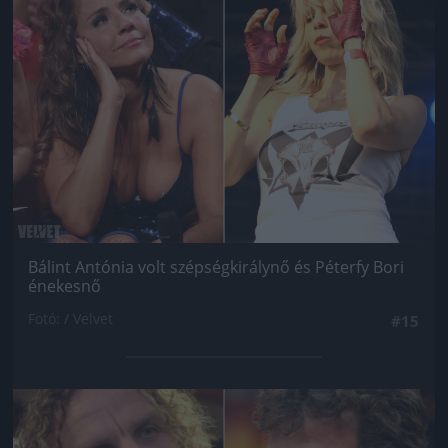
Bálint Antónia volt szépségkirálynő és Péterfy Bori
énekesnő
Fotó: / Velvet
#15
Jön még kép!