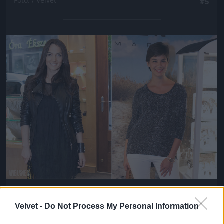
Fotó: / Velvet
#5
Jön még kép!
Debreczeni Zita fotós-modell és Ördög Nóra
műsorvezető
Velvet -
Do Not Process My Personal Information
Fotó: / Velvet
#6