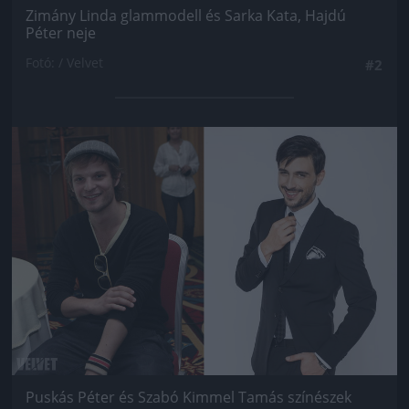
Zimány Linda glammodell és Sarka Kata, Hajdú
Péter neje
Fotó: / Velvet
#2
Jön még kép!
Puskás Péter és Szabó Kimmel Tamás színészek