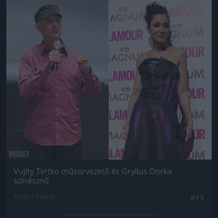
Jön még kép!
Vujity Tvrtko műsorvezető és Gryllus Dorka
színésznő
Fotó: / Velvet
#13