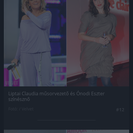
Liptai Claudia műsorvezető és Ónodi Eszter
színésznő
Fotó: / Velvet
#12