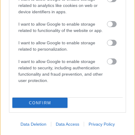
Jön még kép!
related to analytics like cookies on web or
device identifiers in apps.
I want to allow Google to enable storage
related to functionality of the website or app.
I want to allow Google to enable storage
related to personalization.
I want to allow Google to enable storage
related to security, including authentication
functionality and fraud prevention, and other
user protection.
Palya Bea énekesnő és Fekete Pákó
Fotó: / Velvet
#9
CONFIRM
Jön még kép!
Data Deletion
Data Access
Privacy Policy