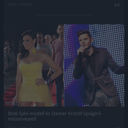
Fotó: / Velvet
#4
Jön még kép!
Bódi Sylvi modell és Steiner Kristóf újságíró-
műsorvezető