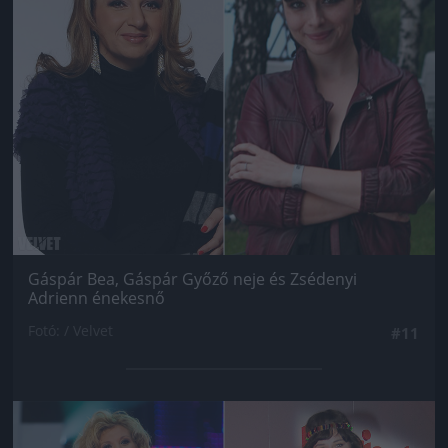
Gáspár Bea, Gáspár Győző neje és Zsédenyi
Adrienn énekesnő
Fotó: / Velvet
#11
Jön még kép!