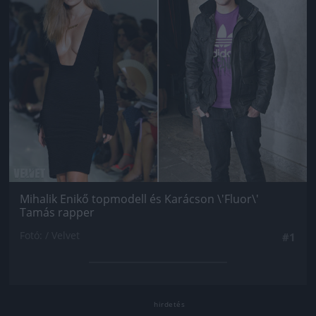
Mihalik Enikő topmodell és Karácson \'Fluor\'
Tamás rapper
Fotó: / Velvet
#1