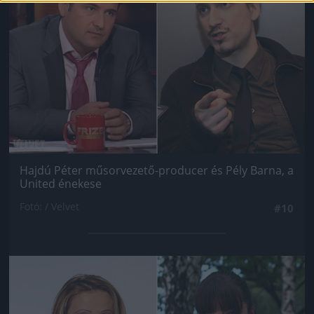
Hajdú Péter műsorvezető-producer és Pély Barna, a
United énekese
Fotó: / Velvet
#10
Jön még kép!