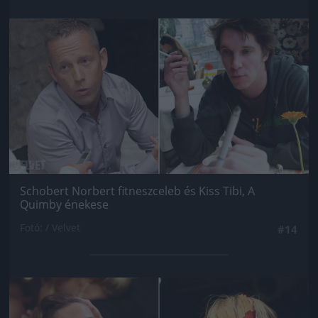
Jön még kép!
Schobert Norbert fitneszceleb és Kiss Tibi, A
Quimby énekese
Fotó: / Velvet
#14
Jön még kép!