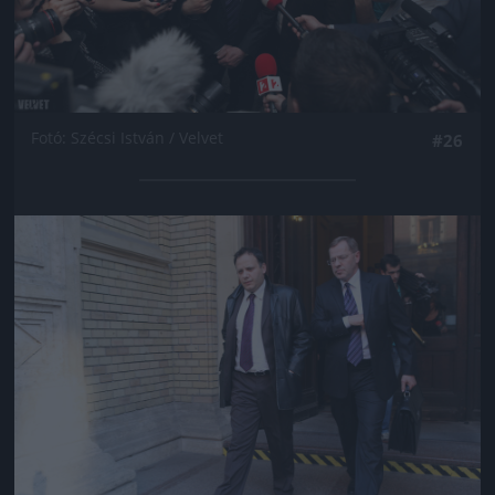
Fotó: Szécsi István / Velvet
#26
Jön még kép!