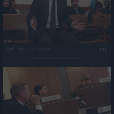
Fotó: Szécsi István / Velvet
#19
Jön még kép!