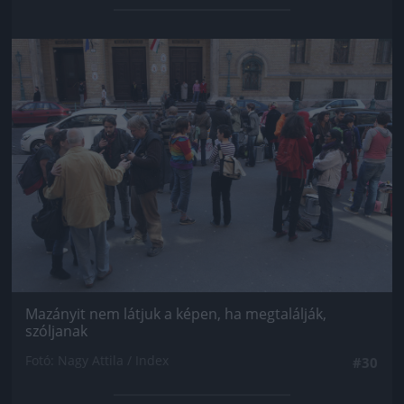
Jön még kép!
Mazányit nem látjuk a képen, ha megtalálják,
szóljanak
Fotó: Nagy Attila / Index
#30