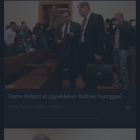
Jön még kép!
Damu Roland az ügyvédjével, Ruttner Györggyel
Fotó: Szécsi István / Velvet
#6
Jön még kép!