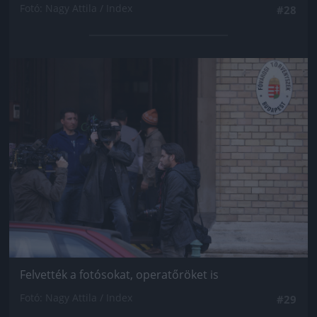
Fotó: Nagy Attila / Index
#28
Jön még kép!
Felvették a fotósokat, operatőröket is
Fotó: Nagy Attila / Index
#29