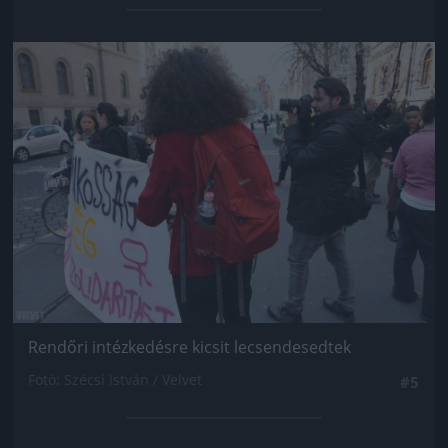
Jön még kép!
Rendőri intézkedésre kicsit lecsendesedtek
Fotó: Szécsi István / Velvet
#5