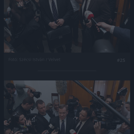
Fotó: Szécsi István / Velvet
#25
Jön még kép!