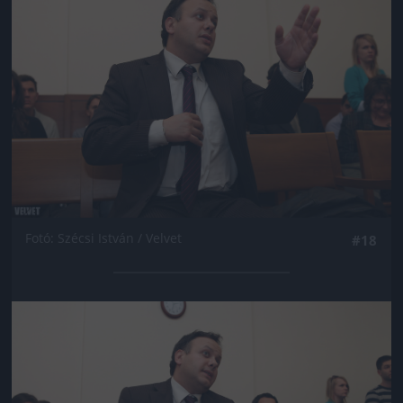
Fotó: Szécsi István / Velvet
#18
Jön még kép!