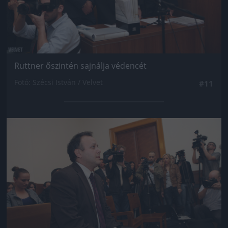
Ruttner őszintén sajnálja védencét
Fotó: Szécsi István / Velvet
#11
Jön még kép!