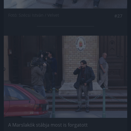
Fotó: Szécsi István / Velvet
#27
Jön még kép!
A Marslakók stábja most is forgatott