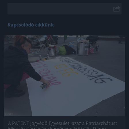
Kapcsolódó cikkünk
Jön még kép!
A PATENT Jogvédő Egyesület, azaz a Patriarchátust
Ellenzők Társasága keményen kritizálja Damu