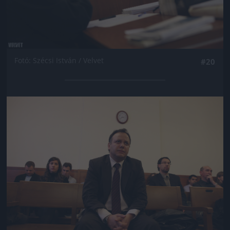
Fotó: Szécsi István / Velvet
#20
Jön még kép!