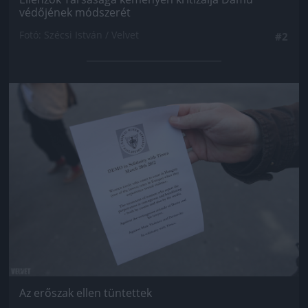
védőjének módszerét
Fotó: Szécsi István / Velvet
#2
Jön még kép!
Az erőszak ellen tüntettek