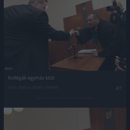
Kollégák egymás közt
Fotó: Szécsi István / Velvet
#7
Jön még kép!