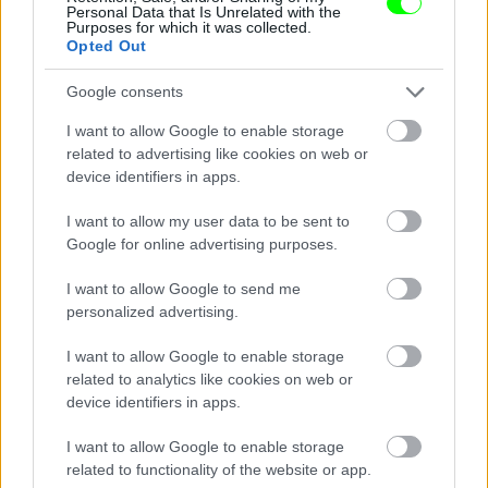
Nem a megkönnyebbüléstől könnyezik
Personal Data that Is Unrelated with the
Purposes for which it was collected.
Opted Out
Fotó: Szécsi István / Velvet
#14
Google consents
I want to allow Google to enable storage
Jön még kép!
related to advertising like cookies on web or
device identifiers in apps.
I want to allow my user data to be sent to
Google for online advertising purposes.
I want to allow Google to send me
personalized advertising.
I want to allow Google to enable storage
related to analytics like cookies on web or
device identifiers in apps.
I want to allow Google to enable storage
Damu teljesen összetört,
related to functionality of the website or app.