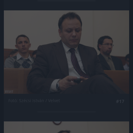
Jön még kép!
Fotó: Szécsi István / Velvet
#17
Jön még kép!