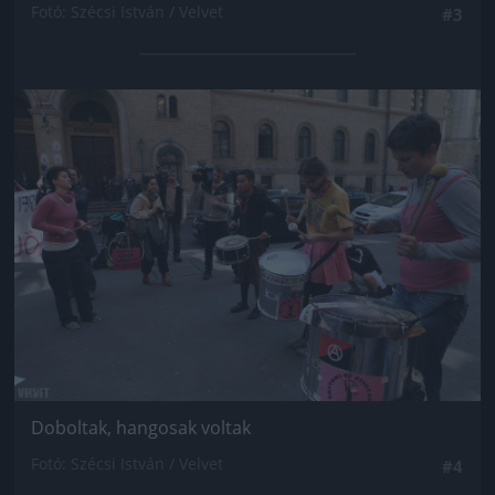
Fotó: Szécsi István / Velvet
#3
Jön még kép!
Doboltak, hangosak voltak
Fotó: Szécsi István / Velvet
#4