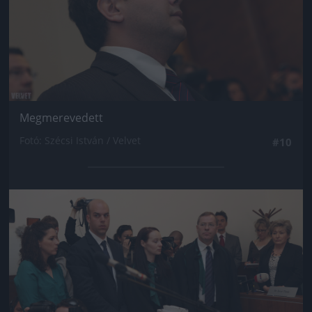
Megmerevedett
Fotó: Szécsi István / Velvet
#10
Jön még kép!