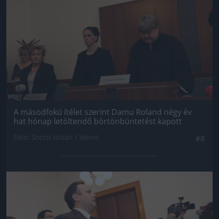
A másodfokú ítélet szerint Damu Roland négy év
hat hónap letöltendő börtönbüntetést kapott
Fotó: Szécsi István / Velvet
#8
Jön még kép!