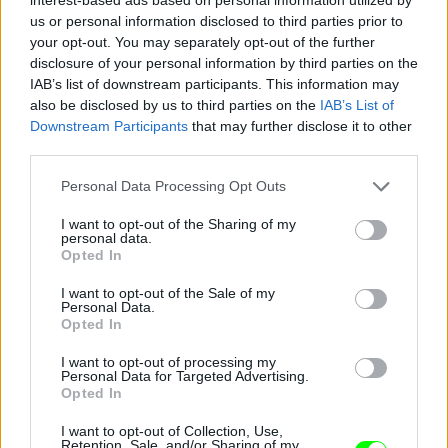
us or personal information disclosed to third parties prior to
your opt-out. You may separately opt-out of the further
Minden operatőr és fotós Damu felé fordult
disclosure of your personal information by third parties on the
Fotó: Szécsi István / Velvet
#13
IAB’s list of downstream participants. This information may
also be disclosed by us to third parties on the
IAB’s List of
Downstream Participants
that may further disclose it to other
third parties.
Jön még kép!
Please note that this website/app uses one or more Google
Personal Data Processing Opt Outs
services and may gather and store information including but
not limited to your visit or usage behaviour. You may click to
I want to opt-out of the Sharing of my
personal data.
grant or deny consent to Google and its third-party tags to
Opted In
use your data for below specified purposes in below Google
consent section.
I want to opt-out of the Sale of my
Personal Data.
Opted In
I want to opt-out of processing my
Personal Data for Targeted Advertising.
Opted In
I want to opt-out of Collection, Use,
Retention, Sale, and/or Sharing of my