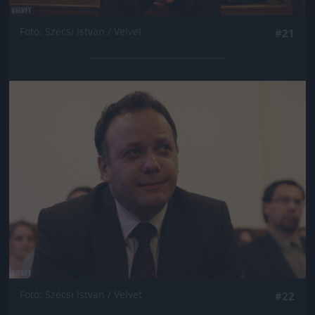
Fotó: Szécsi István / Velvet
#21
Jön még kép!
Fotó: Szécsi István / Velvet
#22