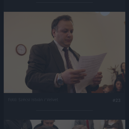
Jön még kép!
Fotó: Szécsi István / Velvet
#23
Jön még kép!