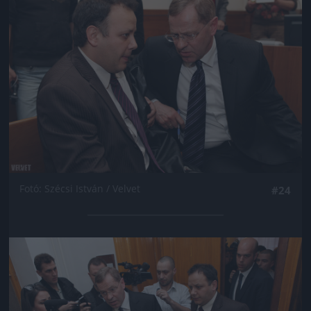
Fotó: Szécsi István / Velvet
#24
Jön még kép!