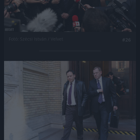
Fotó: Szécsi István / Velvet
#26
Jön még kép!