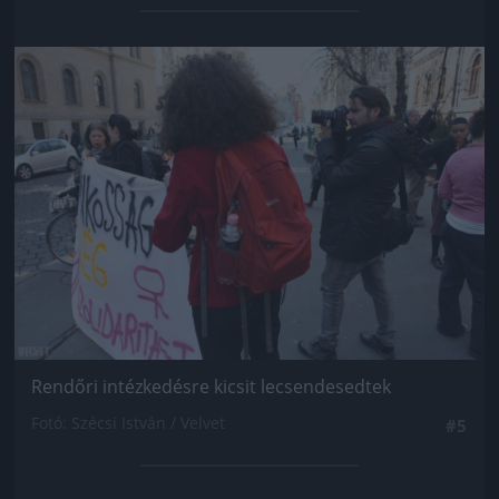
Jön még kép!
Rendőri intézkedésre kicsit lecsendesedtek
Fotó: Szécsi István / Velvet
#5