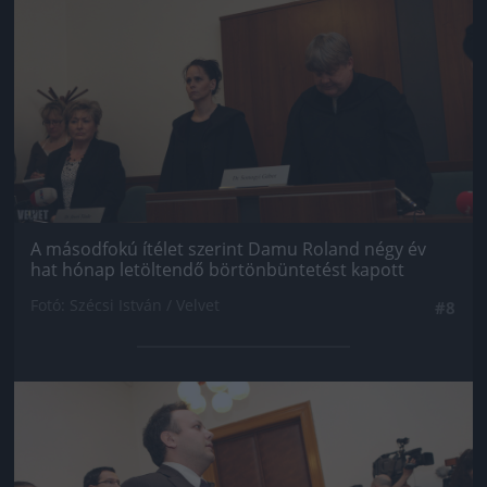
A másodfokú ítélet szerint Damu Roland négy év
hat hónap letöltendő börtönbüntetést kapott
Fotó: Szécsi István / Velvet
#8
Jön még kép!