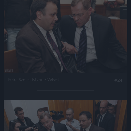
Fotó: Szécsi István / Velvet
#24
Jön még kép!