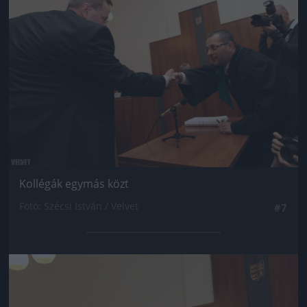
Kollégák egymás közt
Fotó: Szécsi István / Velvet
#7
Jön még kép!