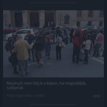
Jön még kép!
Mazányit nem látjuk a képen, ha megtalálják,
szóljanak
Fotó: Nagy Attila / Index
#30