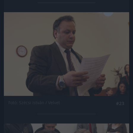
Jön még kép!
Fotó: Szécsi István / Velvet
#23
Jön még kép!