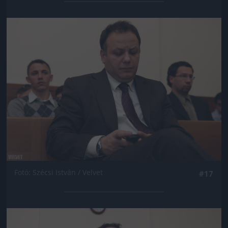
Jön még kép!
Fotó: Szécsi István / Velvet
#17
Jön még kép!