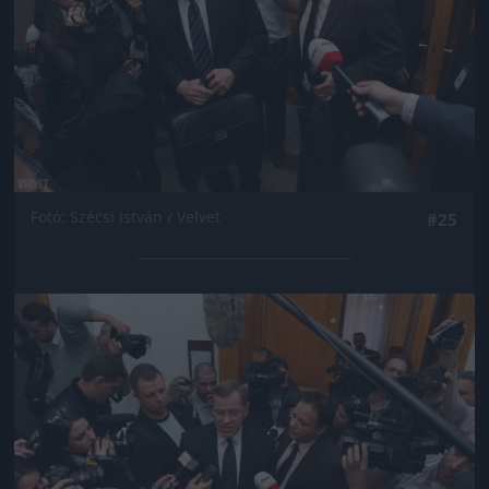
Fotó: Szécsi István / Velvet
#25
Jön még kép!