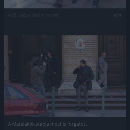
Fotó: Szécsi István / Velvet
#27
Jön még kép!
A Marslakók stábja most is forgatott