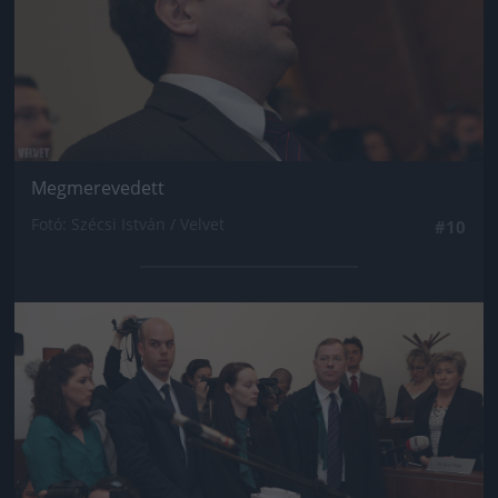
Megmerevedett
Fotó: Szécsi István / Velvet
#10
Jön még kép!