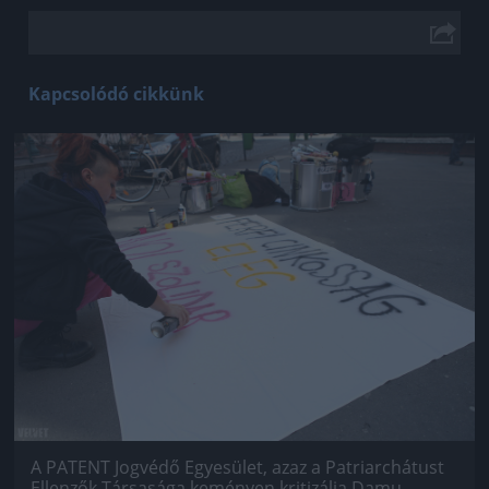
Kapcsolódó cikkünk
Jön még kép!
A PATENT Jogvédő Egyesület, azaz a Patriarchátust
Ellenzők Társasága keményen kritizálja Damu