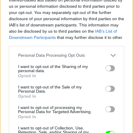
us or personal information disclosed to third parties prior to
your opt-out. You may separately opt-out of the further
Minden operatőr és fotós Damu felé fordult
disclosure of your personal information by third parties on the
Fotó: Szécsi István / Velvet
#13
IAB’s list of downstream participants. This information may
also be disclosed by us to third parties on the
IAB’s List of
Downstream Participants
that may further disclose it to other
third parties.
Jön még kép!
Please note that this website/app uses one or more Google
Personal Data Processing Opt Outs
services and may gather and store information including but
not limited to your visit or usage behaviour. You may click to
I want to opt-out of the Sharing of my
personal data.
grant or deny consent to Google and its third-party tags to
Opted In
use your data for below specified purposes in below Google
consent section.
I want to opt-out of the Sale of my
Personal Data.
Opted In
I want to opt-out of processing my
Personal Data for Targeted Advertising.
Opted In
I want to opt-out of Collection, Use,
Retention, Sale, and/or Sharing of my