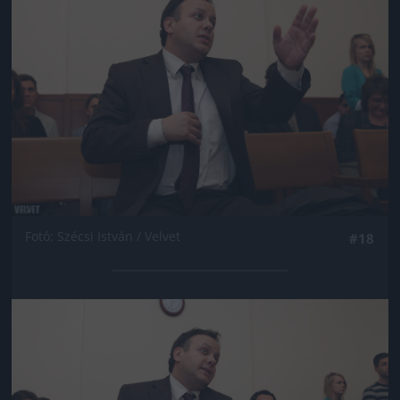
Fotó: Szécsi István / Velvet
#18
Jön még kép!