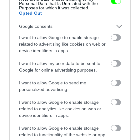
Nem a megkönnyebbüléstől könnyezik
Personal Data that Is Unrelated with the
Purposes for which it was collected.
Opted Out
Fotó: Szécsi István / Velvet
#14
Google consents
I want to allow Google to enable storage
Jön még kép!
related to advertising like cookies on web or
device identifiers in apps.
I want to allow my user data to be sent to
Google for online advertising purposes.
I want to allow Google to send me
personalized advertising.
I want to allow Google to enable storage
related to analytics like cookies on web or
device identifiers in apps.
I want to allow Google to enable storage
Damu teljesen összetört,
related to functionality of the website or app.