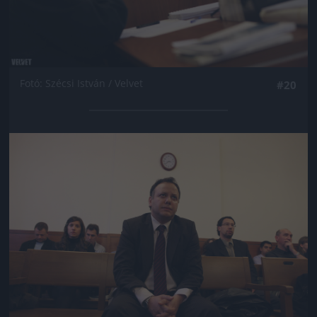
Fotó: Szécsi István / Velvet
#20
Jön még kép!