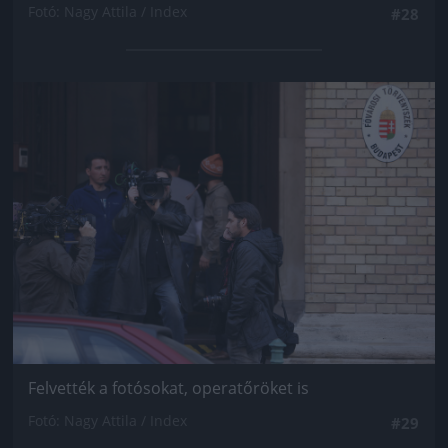
Fotó: Nagy Attila / Index
#28
Jön még kép!
Felvették a fotósokat, operatőröket is
Fotó: Nagy Attila / Index
#29