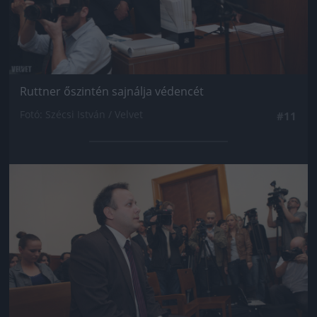
Ruttner őszintén sajnálja védencét
Fotó: Szécsi István / Velvet
#11
Jön még kép!