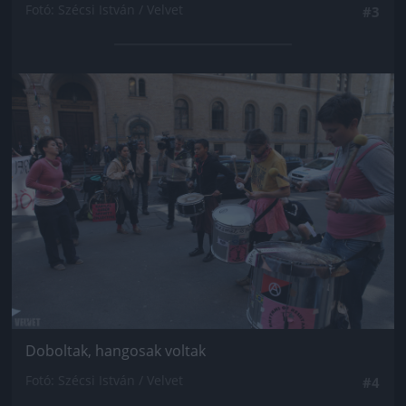
Fotó: Szécsi István / Velvet
#3
Jön még kép!
Doboltak, hangosak voltak
Fotó: Szécsi István / Velvet
#4