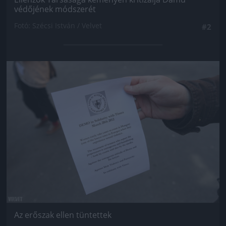
védőjének módszerét
Fotó: Szécsi István / Velvet
#2
Jön még kép!
Az erőszak ellen tüntettek