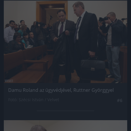
Jön még kép!
Damu Roland az ügyvédjével, Ruttner Györggyel
Fotó: Szécsi István / Velvet
#6
Jön még kép!