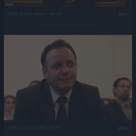
Fotó: Szécsi István / Velvet
#21
Jön még kép!
Fotó: Szécsi István / Velvet
#22