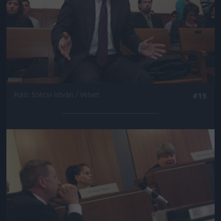
Fotó: Szécsi István / Velvet
#19
Jön még kép!