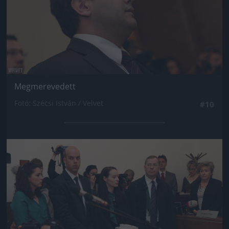
Megmerevedett
Fotó: Szécsi István / Velvet
#10
Jön még kép!