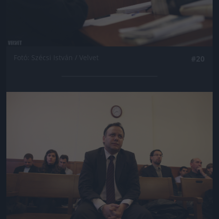
Fotó: Szécsi István / Velvet
#20
Jön még kép!