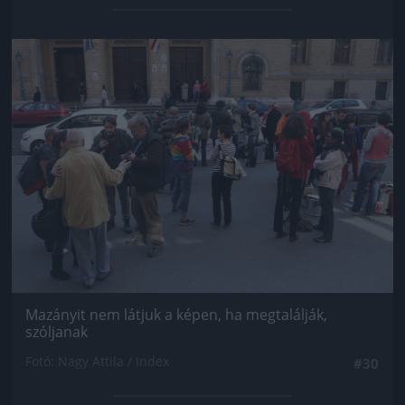
Jön még kép!
Mazányit nem látjuk a képen, ha megtalálják,
szóljanak
Fotó: Nagy Attila / Index
#30