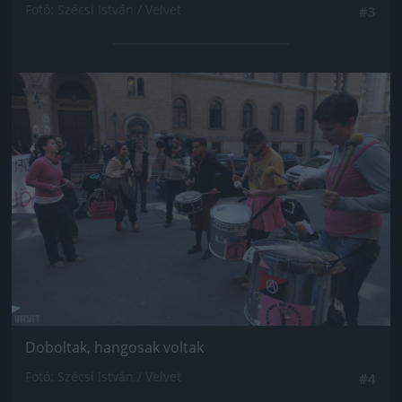
Fotó: Szécsi István / Velvet
#3
Jön még kép!
Doboltak, hangosak voltak
Fotó: Szécsi István / Velvet
#4