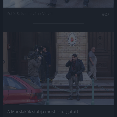
Fotó: Szécsi István / Velvet
#27
Jön még kép!
A Marslakók stábja most is forgatott