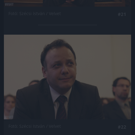
Fotó: Szécsi István / Velvet
#21
Jön még kép!
Fotó: Szécsi István / Velvet
#22