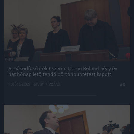
A másodfokú ítélet szerint Damu Roland négy év
hat hónap letöltendő börtönbüntetést kapott
Fotó: Szécsi István / Velvet
#8
Jön még kép!