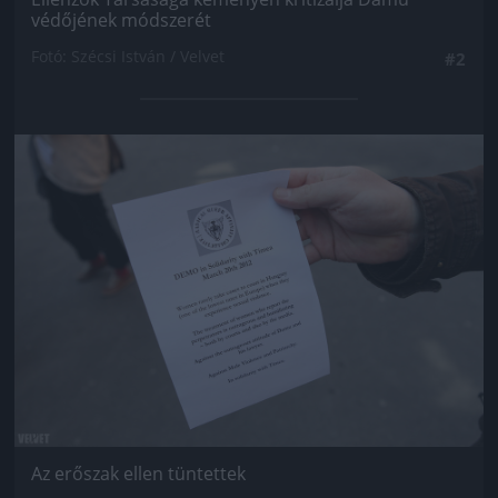
védőjének módszerét
Fotó: Szécsi István / Velvet
#2
Jön még kép!
Az erőszak ellen tüntettek