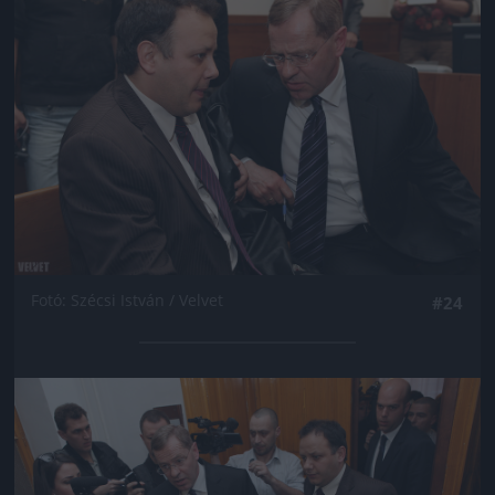
Fotó: Szécsi István / Velvet
#24
Jön még kép!