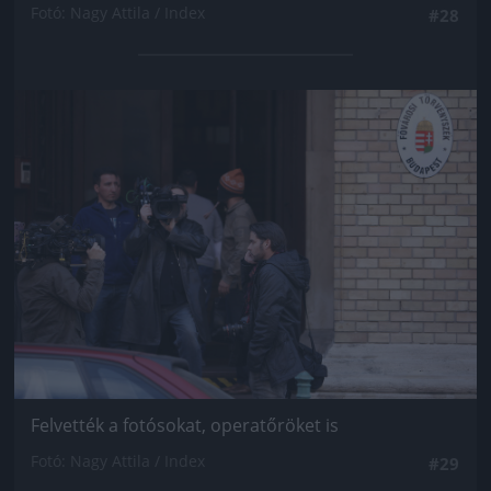
Fotó: Nagy Attila / Index
#28
Jön még kép!
Felvették a fotósokat, operatőröket is
Fotó: Nagy Attila / Index
#29