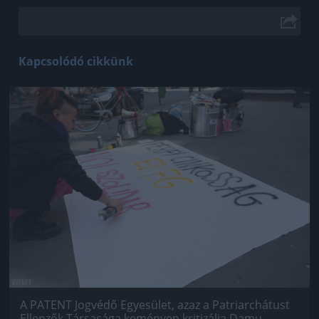
Kapcsolódó cikkünk
Jön még kép!
A PATENT Jogvédő Egyesület, azaz a Patriarchátust
Ellenzők Társasága keményen kritizálja Damu