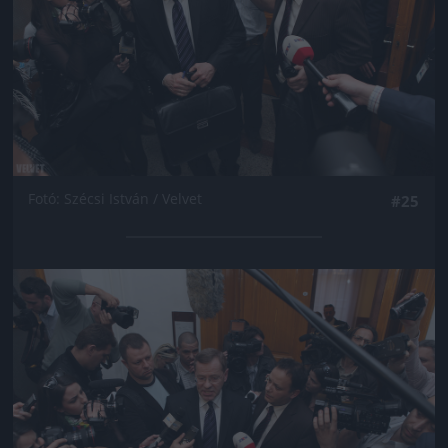
Fotó: Szécsi István / Velvet
#25
Jön még kép!