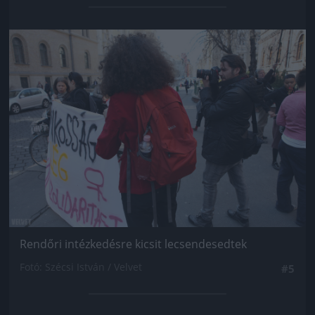
Jön még kép!
Rendőri intézkedésre kicsit lecsendesedtek
Fotó: Szécsi István / Velvet
#5