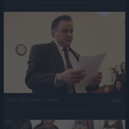
Jön még kép!
Fotó: Szécsi István / Velvet
#23
Jön még kép!