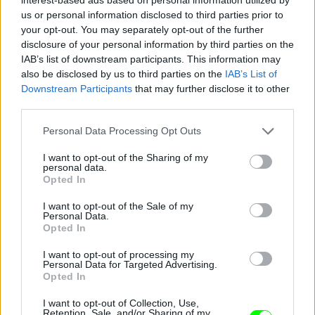
us or personal information disclosed to third parties prior to
your opt-out. You may separately opt-out of the further
Minden operatőr és fotós Damu felé fordult
disclosure of your personal information by third parties on the
Fotó: Szécsi István / Velvet
#13
IAB’s list of downstream participants. This information may
also be disclosed by us to third parties on the
IAB’s List of
Downstream Participants
that may further disclose it to other
third parties.
Jön még kép!
Please note that this website/app uses one or more Google
Personal Data Processing Opt Outs
services and may gather and store information including but
not limited to your visit or usage behaviour. You may click to
I want to opt-out of the Sharing of my
personal data.
grant or deny consent to Google and its third-party tags to
Opted In
use your data for below specified purposes in below Google
consent section.
I want to opt-out of the Sale of my
Personal Data.
Opted In
I want to opt-out of processing my
Personal Data for Targeted Advertising.
Opted In
I want to opt-out of Collection, Use,
Retention, Sale, and/or Sharing of my