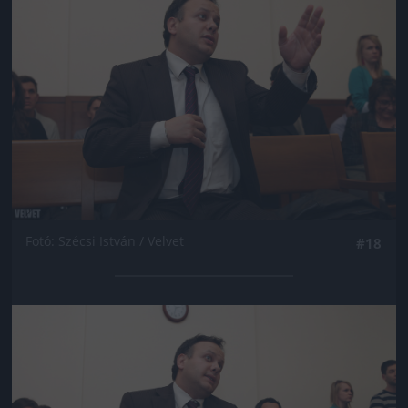
Fotó: Szécsi István / Velvet
#18
Jön még kép!