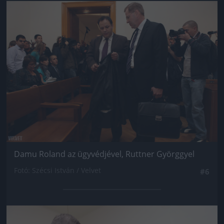
Jön még kép!
Damu Roland az ügyvédjével, Ruttner Györggyel
Fotó: Szécsi István / Velvet
#6
Jön még kép!