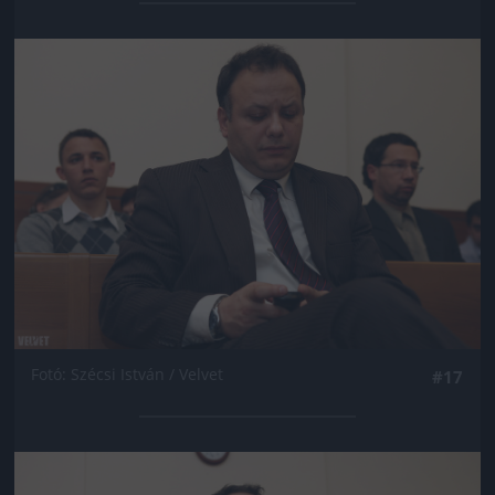
Jön még kép!
Fotó: Szécsi István / Velvet
#17
Jön még kép!