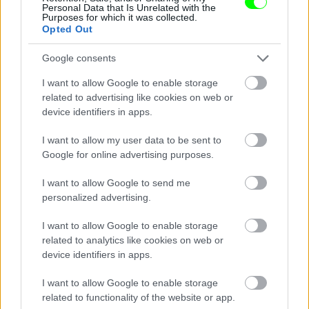
Nem a megkönnyebbüléstől könnyezik
Personal Data that Is Unrelated with the
Purposes for which it was collected.
Opted Out
Fotó: Szécsi István / Velvet
#14
Google consents
I want to allow Google to enable storage
Jön még kép!
related to advertising like cookies on web or
device identifiers in apps.
I want to allow my user data to be sent to
Google for online advertising purposes.
I want to allow Google to send me
personalized advertising.
I want to allow Google to enable storage
related to analytics like cookies on web or
device identifiers in apps.
I want to allow Google to enable storage
Damu teljesen összetört,
related to functionality of the website or app.