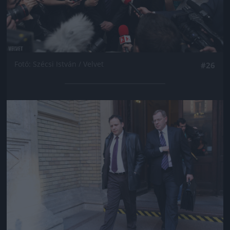
Fotó: Szécsi István / Velvet
#26
Jön még kép!