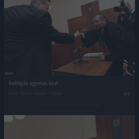
Kollégák egymás közt
Fotó: Szécsi István / Velvet
#7
Jön még kép!