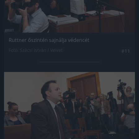
Ruttner őszintén sajnálja védencét
Fotó: Szécsi István / Velvet
#11
Jön még kép!