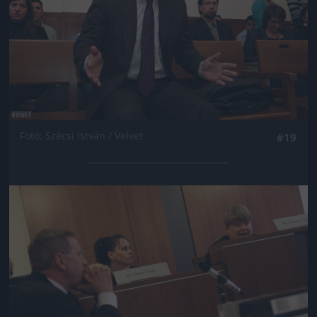
Fotó: Szécsi István / Velvet
#19
Jön még kép!