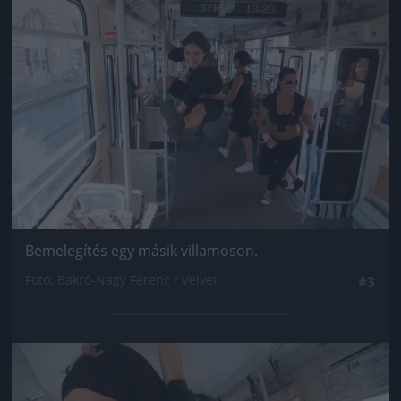
Jön még kép!
Bemelegítés egy másik villamoson.
Fotó: Bakró-Nagy Ferenc / Velvet
#3
Jön még kép!