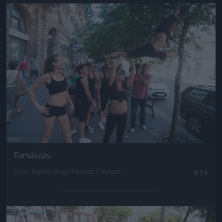
Jön még kép!
Famászás.
Fotó: Bakró-Nagy Ferenc / Velvet
#14
Jön még kép!