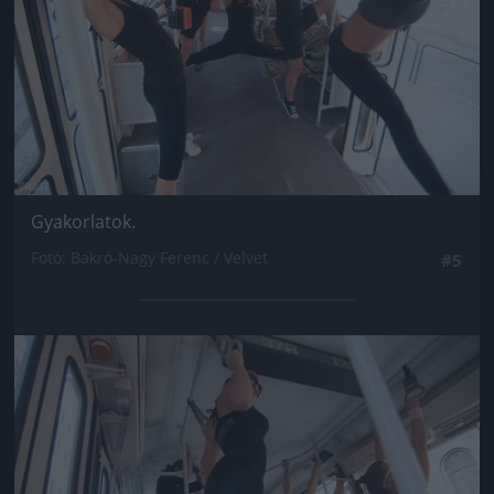
Gyakorlatok.
Fotó: Bakró-Nagy Ferenc / Velvet
#5
Jön még kép!