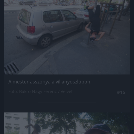
A mester asszonya a villanyoszlopon.
Fotó: Bakró-Nagy Ferenc / Velvet
#15
Jön még kép!