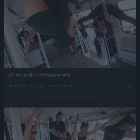
Csimpaszkodás terpesszel.
Fotó: Bakró-Nagy Ferenc / Velvet
#4
Jön még kép!