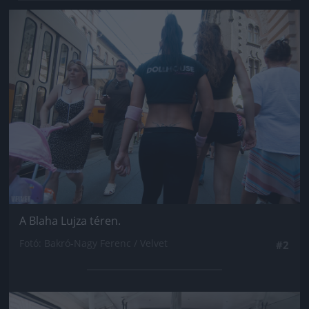
Jön még kép!
A Blaha Lujza téren.
Fotó: Bakró-Nagy Ferenc / Velvet
#2