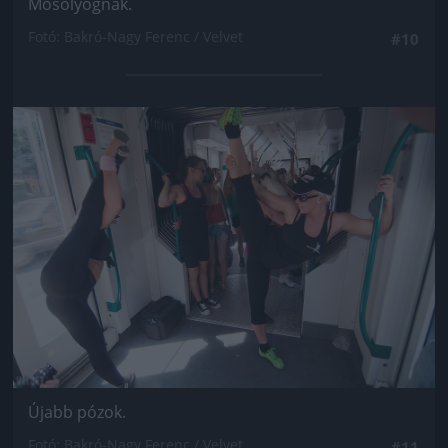
Mosolyognak.
Fotó: Bakró-Nagy Ferenc / Velvet
#10
Jön még kép!
Újabb pózok.
Fotó: Bakró-Nagy Ferenc / Velvet
#11