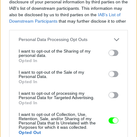
disclosure of your personal information by third parties on the
IAB’s list of downstream participants. This information may
also be disclosed by us to third parties on the
IAB’s List of
Downstream Participants
that may further disclose it to other
third parties.
Ki hinné, hogy ezt tanulni kell?
Please note that this website/app uses one or more Google
Personal Data Processing Opt Outs
services and may gather and store information including but
Fotó: Bakró-Nagy Ferenc / Velvet
#7
not limited to your visit or usage behaviour. You may click to
I want to opt-out of the Sharing of my
personal data.
grant or deny consent to Google and its third-party tags to
Opted In
use your data for below specified purposes in below Google
consent section.
I want to opt-out of the Sale of my
Jön még kép!
Personal Data.
Opted In
I want to opt-out of processing my
Personal Data for Targeted Advertising.
Opted In
I want to opt-out of Collection, Use,
Retention, Sale, and/or Sharing of my
Personal Data that Is Unrelated with the
Purposes for which it was collected.
Opted Out