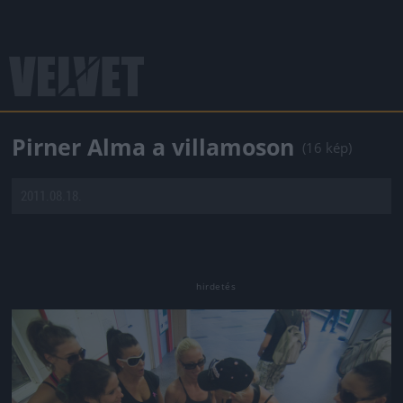
Pirner Alma a villamoson
(16 kép)
2011.08.18.
Jön még kép!