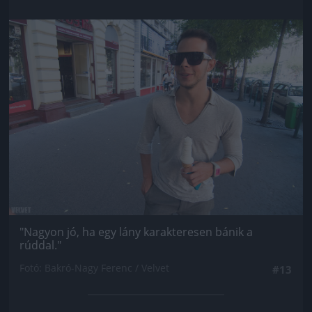
Jön még kép!
"Nagyon jó, ha egy lány karakteresen bánik a
rúddal."
Fotó: Bakró-Nagy Ferenc / Velvet
#13