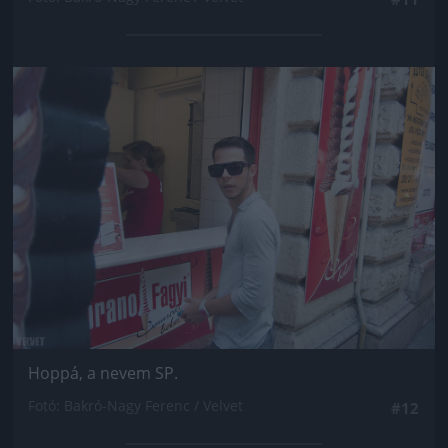
Jön még kép!
Hoppá, a nevem SP.
Fotó: Bakró-Nagy Ferenc / Velvet
#12