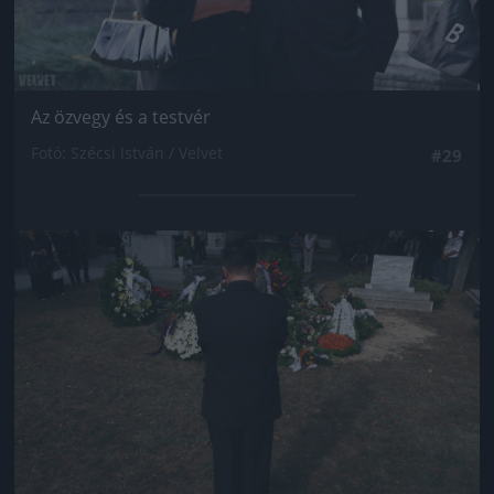
Az özvegy és a testvér
Fotó: Szécsi István / Velvet
#29
Jön még kép!