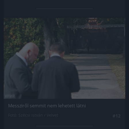
Jön még kép!
Messziről semmit nem lehetett látni
Fotó: Szécsi István / Velvet
#12