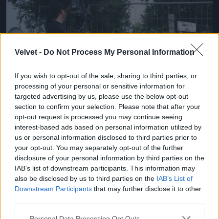
Jön még kép!
Velvet -
Do Not Process My Personal Information
If you wish to opt-out of the sale, sharing to third parties, or
processing of your personal or sensitive information for
targeted advertising by us, please use the below opt-out
section to confirm your selection. Please note that after your
opt-out request is processed you may continue seeing
interest-based ads based on personal information utilized by
us or personal information disclosed to third parties prior to
A sajtót is kizárták
your opt-out. You may separately opt-out of the further
Fotó: Szécsi István / Velvet
#14
disclosure of your personal information by third parties on the
IAB’s list of downstream participants. This information may
also be disclosed by us to third parties on the
IAB’s List of
Downstream Participants
that may further disclose it to other
third parties.
Jön még kép!
Please note that this website/app uses one or more Google
Personal Data Processing Opt Outs