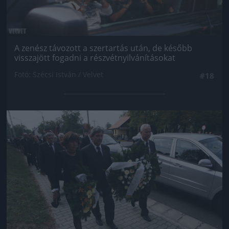
A zenész távozott a szertartás után, de később
visszajött fogadni a részvétnyilvánításokat
Fotó: Szécsi István / Velvet
#18
Jön még kép!