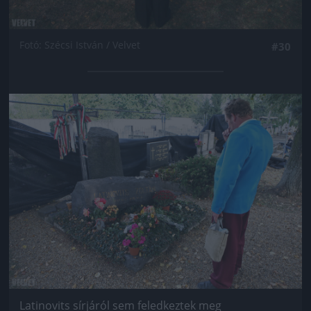
Fotó: Szécsi István / Velvet
#30
Jön még kép!
Latinovits sírjáról sem feledkeztek meg