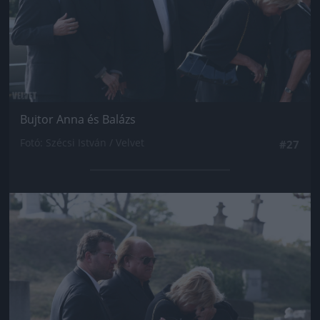
Bujtor Anna és Balázs
Fotó: Szécsi István / Velvet
#27
Jön még kép!