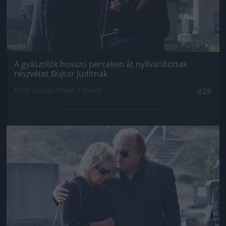
A gyászolók hosszú perceken át nyilvánítottak
részvétet Bujtor Juditnak
Fotó: Szécsi István / Velvet
#28
Jön még kép!