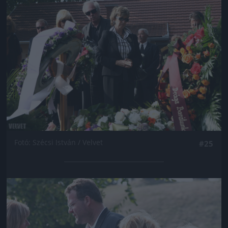
Jön még kép!
Fotó: Szécsi István / Velvet
#25
Jön még kép!