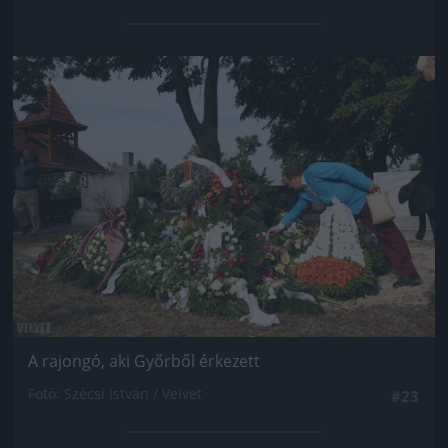
Jön még kép!
A rajongó, aki Győrből érkezett
Fotó: Szécsi István / Velvet
#23