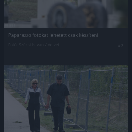
Paparazzo fotókat lehetett csak készíteni
Fotó: Szécsi István / Velvet
#7
Jön még kép!