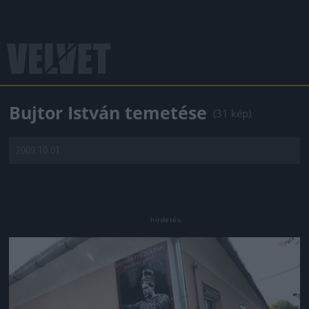
Bujtor István temetése
(31 kép)
2009.10.01.
Jön még kép!