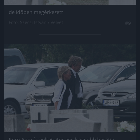
de időben megérkezett
Fotó: Szécsi István / Velvet
#9
Jön még kép!
Kern András volt Bujtor egyik legjobb barátja