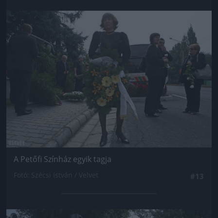
Jön még kép!
A Petőfi Színház egyik tagja
Fotó: Szécsi István / Velvet
#13