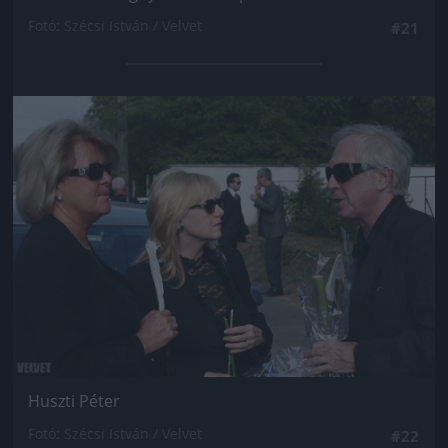
Fotó: Szécsi István / Velvet
#21
Jön még kép!
Huszti Péter
Fotó: Szécsi István / Velvet
#22