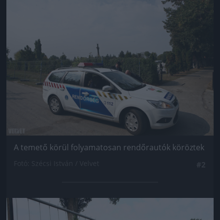
Jön még kép!
A temető körül folyamatosan rendőrautók köröztek
Fotó: Szécsi István / Velvet
#2
Jön még kép!