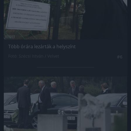
Több órára lezárták a helyszínt
Fotó: Szécsi István / Velvet
#6
Jön még kép!