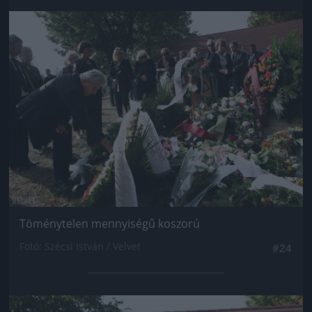
Jön még kép!
Töménytelen mennyiségű koszorú
Fotó: Szécsi István / Velvet
#24