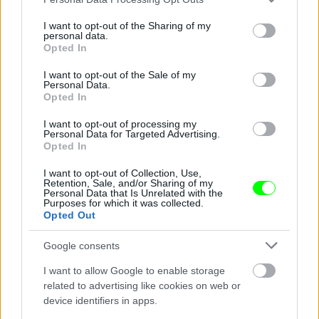
services and may gather and store information including but
not limited to your visit or usage behaviour. You may click to
I want to opt-out of the Sharing of my
personal data.
grant or deny consent to Google and its third-party tags to
Opted In
use your data for below specified purposes in below Google
consent section.
I want to opt-out of the Sale of my
Personal Data.
Opted In
I want to opt-out of processing my
Personal Data for Targeted Advertising.
Opted In
I want to opt-out of Collection, Use,
Fotó: Szécsi István / Velvet
#15
Retention, Sale, and/or Sharing of my
Personal Data that Is Unrelated with the
Purposes for which it was collected.
Opted Out
Jön még kép!
Google consents
I want to allow Google to enable storage
related to advertising like cookies on web or
device identifiers in apps.