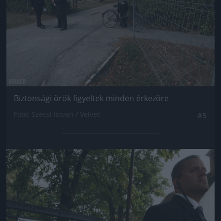
Biztonsági őrök figyeltek minden érkezőre
Fotó: Szécsi István / Velvet
#5
Jön még kép!