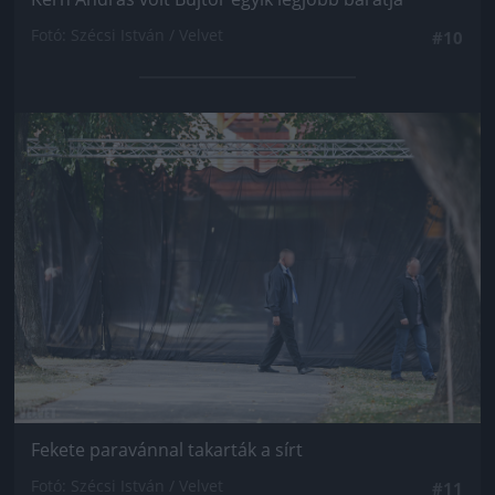
Fotó: Szécsi István / Velvet
#10
Jön még kép!
Fekete paravánnal takarták a sírt
Fotó: Szécsi István / Velvet
#11