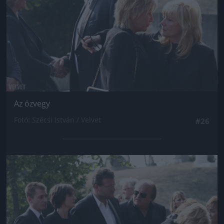
Az özvegy
Fotó: Szécsi István / Velvet
#26
Jön még kép!