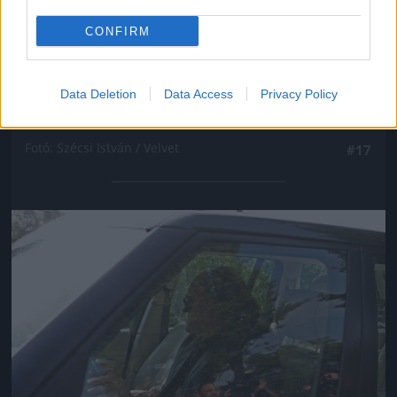
CONFIRM
Data Deletion
Data Access
Privacy Policy
Frenreisz Károly
Fotó: Szécsi István / Velvet
#17
Jön még kép!