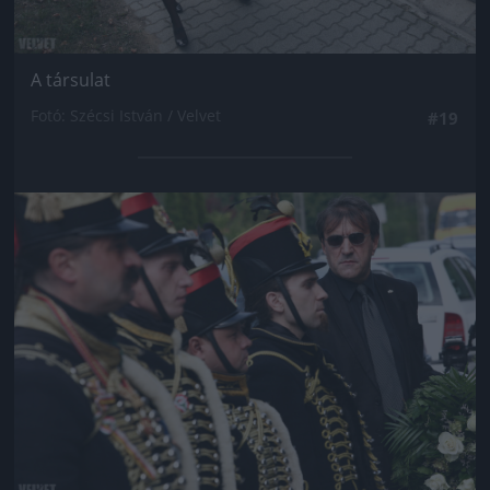
A társulat
Fotó: Szécsi István / Velvet
#19
Jön még kép!