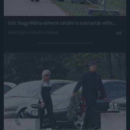
Gór Nagy Mária elment sétálni a szertartás előtt...
Fotó: Szécsi István / Velvet
#8
Jön még kép!