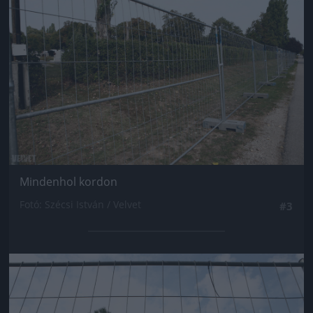
Mindenhol kordon
Fotó: Szécsi István / Velvet
#3
Jön még kép!