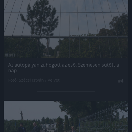
Az autópályán zuhogott az eső, Szemesen sütött a
nap
Fotó: Szécsi István / Velvet
#4
Jön még kép!