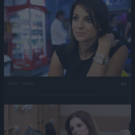
Jön még kép!
Fotó: / Velvet
#9
Jön még kép!