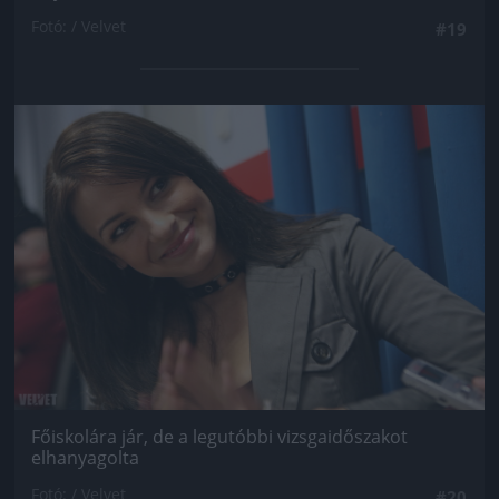
Fotó: / Velvet
#19
Jön még kép!
Főiskolára jár, de a legutóbbi vizsgaidőszakot
elhanyagolta
Fotó: / Velvet
#20