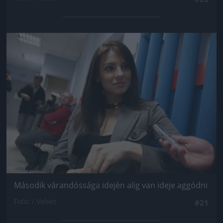
Jön még kép!
Második várandóssága idején alig van ideje aggódni
Fotó: / Velvet
#21