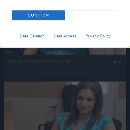
CONFIRM
Data Deletion
Data Access
Privacy Policy
Fotó: Bakró-Nagy Ferenc / Velvet
#16
Jön még kép!