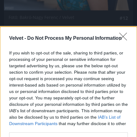
Fotó: Bakró-Nagy Ferenc / Velvet
#12
Velvet -
Do Not Process My Personal Information
Jön még kép!
If you wish to opt-out of the sale, sharing to third parties, or
processing of your personal or sensitive information for
targeted advertising by us, please use the below opt-out
section to confirm your selection. Please note that after your
opt-out request is processed you may continue seeing
interest-based ads based on personal information utilized by
us or personal information disclosed to third parties prior to
your opt-out. You may separately opt-out of the further
disclosure of your personal information by third parties on the
IAB’s list of downstream participants. This information may
also be disclosed by us to third parties on the
IAB’s List of
Downstream Participants
that may further disclose it to other
third parties.
Fotó: Bakró-Nagy Ferenc / Velvet
#13