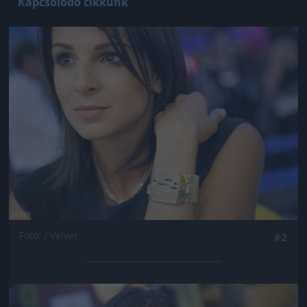
Kapcsolódó cikkünk
Jön még kép!
Fotó: / Velvet
#2
Jön még kép!