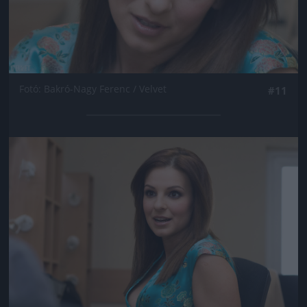
Fotó: Bakró-Nagy Ferenc / Velvet
#11
Jön még kép!