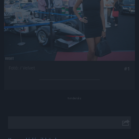
Fotó: / Velvet
#1