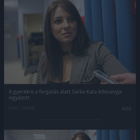
Jön még kép!
A gyerekre a forgatás alatt Sarka Kata édesanyja
vigyázott
Fotó: / Velvet
#23
Jön még kép!