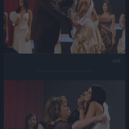
#26
Jön még kép!