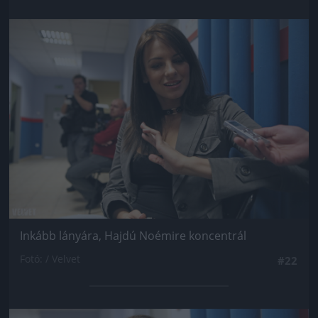
Jön még kép!
Inkább lányára, Hajdú Noémire koncentrál
Fotó: / Velvet
#22