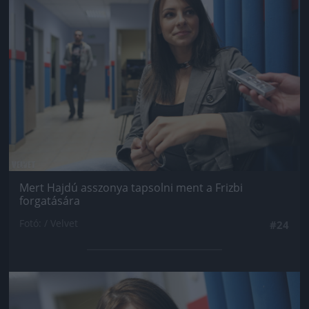
Mert Hajdú asszonya tapsolni ment a Frizbi
forgatására
Fotó: / Velvet
#24
Jön még kép!