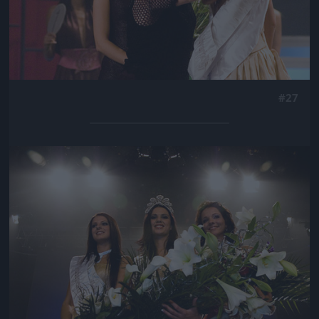
#27
Jön még kép!