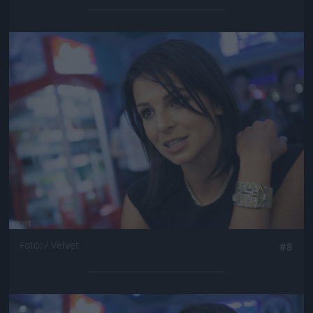
Jön még kép!
Fotó: / Velvet
#8