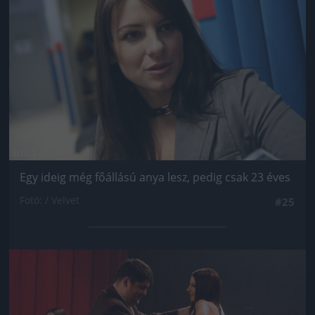
Egy ideig még főállású anya lesz, pedig csak 23 éves
Fotó: / Velvet
#25
Jön még kép!