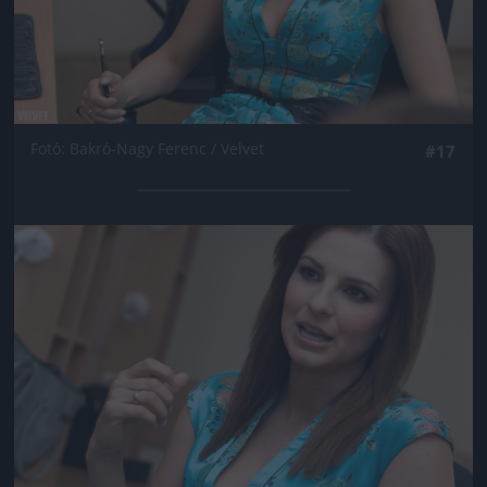
Fotó: Bakró-Nagy Ferenc / Velvet
#17
Jön még kép!