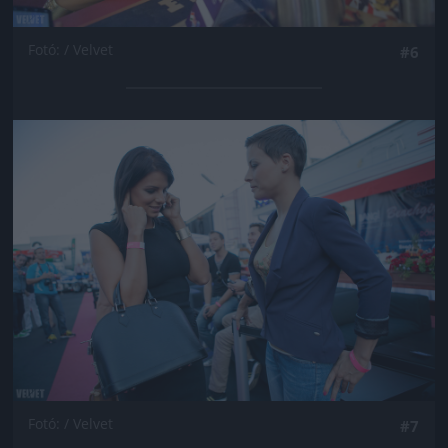
Fotó: / Velvet
#6
Jön még kép!
Fotó: / Velvet
#7