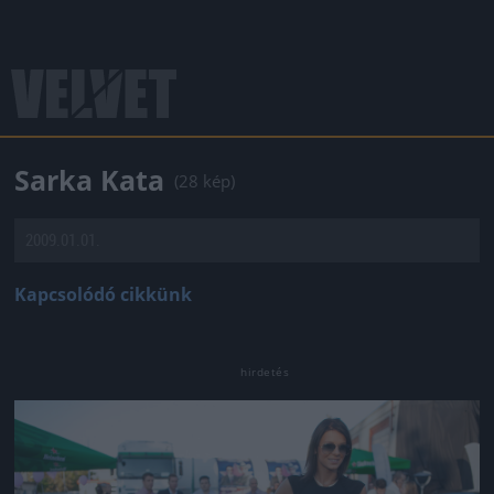
Sarka Kata
(28 kép)
2009.01.01.
Kapcsolódó cikkünk
Jön még kép!