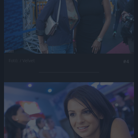
Fotó: / Velvet
#4
Jön még kép!