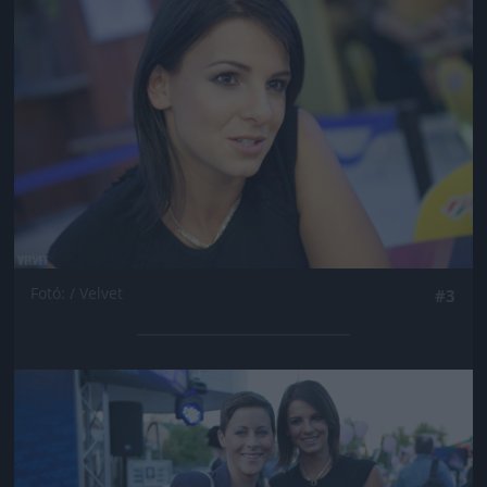
Fotó: / Velvet
#3
Jön még kép!