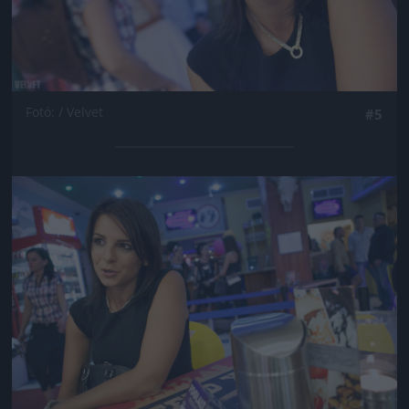
Fotó: / Velvet
#5
Jön még kép!