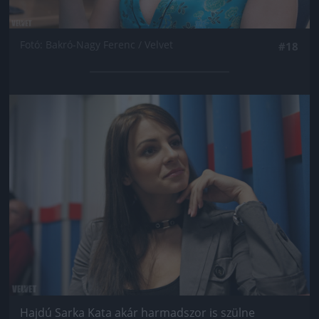
Fotó: Bakró-Nagy Ferenc / Velvet
#18
Jön még kép!
Hajdú Sarka Kata akár harmadszor is szülne