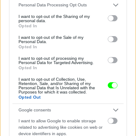
Please note that this website/app uses one or more Google
Personal Data Processing Opt Outs
services and may gather and store information including but
not limited to your visit or usage behaviour. You may click to
I want to opt-out of the Sharing of my
personal data.
grant or deny consent to Google and its third-party tags to
Jön még kép!
Opted In
use your data for below specified purposes in below Google
consent section.
I want to opt-out of the Sale of my
Personal Data.
Opted In
I want to opt-out of processing my
Personal Data for Targeted Advertising.
Opted In
I want to opt-out of Collection, Use,
Retention, Sale, and/or Sharing of my
Personal Data that Is Unrelated with the
Purposes for which it was collected.
Opted Out
Fotó: Bakró-Nagy Ferenc / Velvet
#14
Google consents
I want to allow Google to enable storage
related to advertising like cookies on web or
device identifiers in apps.