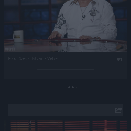
Fotó: Szécsi István / Velvet
#1
Jön még kép!