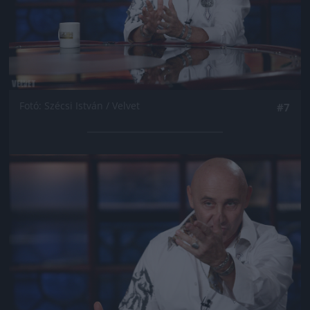
Fotó: Szécsi István / Velvet
#7
Jön még kép!