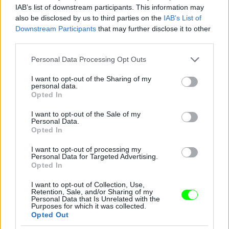
IAB’s list of downstream participants. This information may
also be disclosed by us to third parties on the
IAB’s List of
Downstream Participants
that may further disclose it to other
third parties.
Jön még kép!
Please note that this website/app uses one or more Google
Personal Data Processing Opt Outs
services and may gather and store information including but
not limited to your visit or usage behaviour. You may click to
I want to opt-out of the Sharing of my
personal data.
grant or deny consent to Google and its third-party tags to
Opted In
use your data for below specified purposes in below Google
consent section.
I want to opt-out of the Sale of my
Personal Data.
Opted In
I want to opt-out of processing my
Personal Data for Targeted Advertising.
Opted In
I want to opt-out of Collection, Use,
Retention, Sale, and/or Sharing of my
Personal Data that Is Unrelated with the
Purposes for which it was collected.
Opted Out