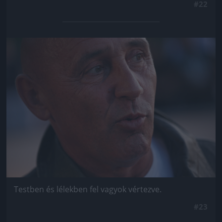
#22
Jön még kép!
Testben és lélekben fel vagyok vértezve.
#23