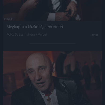
Megkapta a közönség szeretetét
Fotó: Szécsi István / Velvet
#18
Jön még kép!