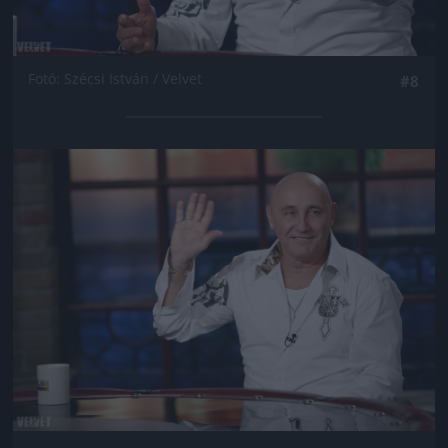
Fotó: Szécsi István / Velvet
#8
Jön még kép!