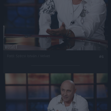
Fotó: Szécsi István / Velvet
#6
Jön még kép!