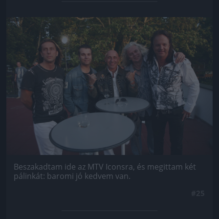
Jön még kép!
Beszakadtam ide az MTV Iconsra, és megittam két
pálinkát: baromi jó kedvem van.
#25