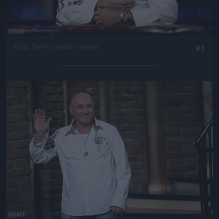
Fotó: Szécsi István / Velvet
#3
Jön még kép!