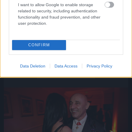
I want to allow Google to enable storage
related to security, including authentication
functionality and fraud prevention, and other
user protection.
CONFIRM
Közeledik az univerzum vége
Data Deletion
Data Access
Privacy Policy
Fotó: Szécsi István / Velvet
#16
Jön még kép!