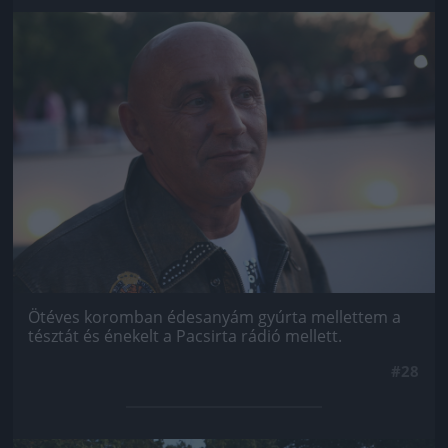
Jön még kép!
Ötéves koromban édesanyám gyúrta mellettem a
tésztát és énekelt a Pacsirta rádió mellett.
#28