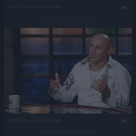
Fotó: Szécsi István / Velvet
#4
Jön még kép!
Fotó: Szécsi István / Velvet
#5