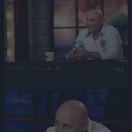
Fotó: Szécsi István / Velvet
#12
Jön még kép!