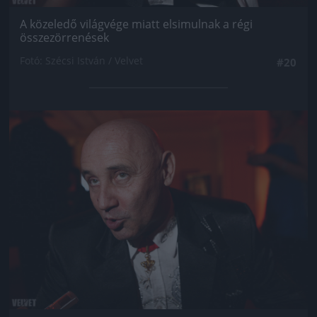
A közeledő világvége miatt elsimulnak a régi
összezörrenések
Fotó: Szécsi István / Velvet
#20
Jön még kép!