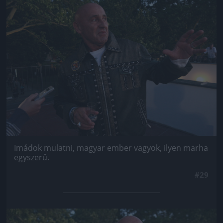
Jön még kép!
Imádok mulatni, magyar ember vagyok, ilyen marha
egyszerű.
#29
Jön még kép!