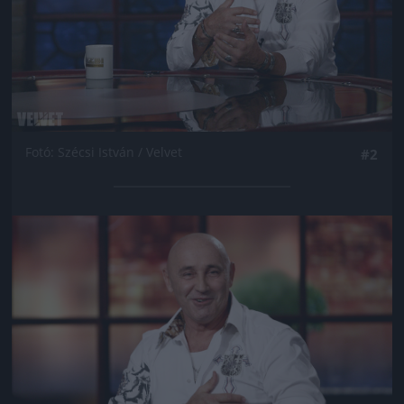
Fotó: Szécsi István / Velvet
#2
Jön még kép!