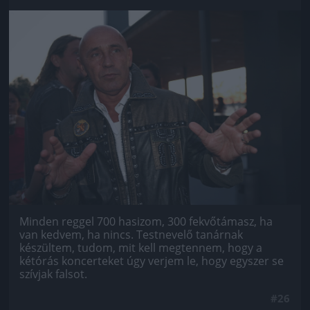
Jön még kép!
Minden reggel 700 hasizom, 300 fekvőtámasz, ha
van kedvem, ha nincs. Testnevelő tanárnak
készültem, tudom, mit kell megtennem, hogy a
kétórás koncerteket úgy verjem le, hogy egyszer se
szívjak falsot.
#26