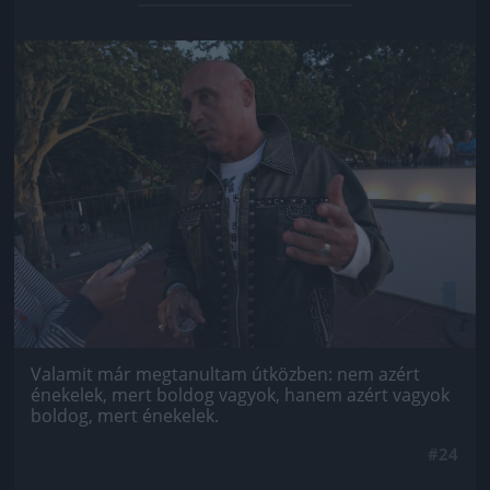
Jön még kép!
Valamit már megtanultam útközben: nem azért
énekelek, mert boldog vagyok, hanem azért vagyok
boldog, mert énekelek.
#24