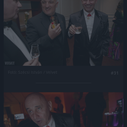
Fotó: Szécsi István / Velvet
#31
Jön még kép!