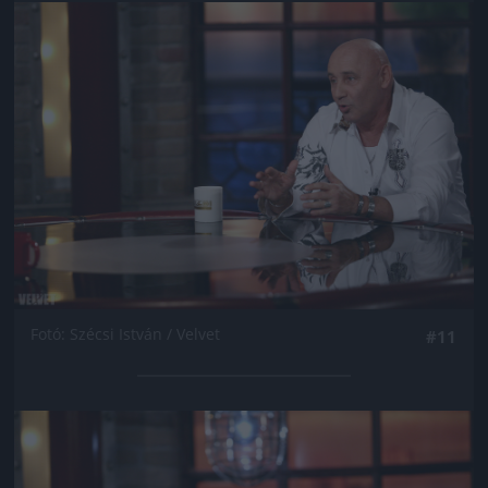
Jön még kép!
Fotó: Szécsi István / Velvet
#11
Jön még kép!