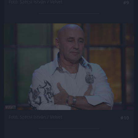
Fotó: Szécsi István / Velvet
#9
Jön még kép!
Fotó: Szécsi István / Velvet
#10