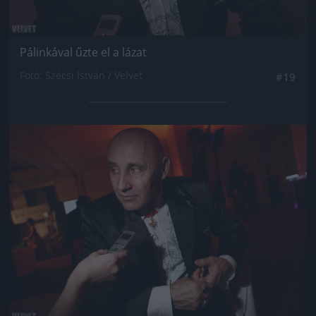
Pálinkával űzte el a lázat
Fotó: Szécsi István / Velvet
#19
Jön még kép!