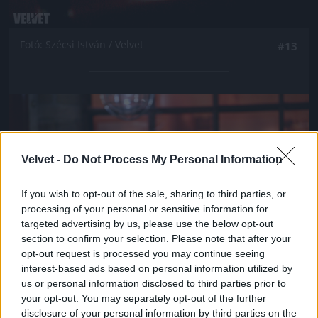
Fotó: Szécsi István / Velvet
#13
Jön még kép!
Velvet -
Do Not Process My Personal Information
If you wish to opt-out of the sale, sharing to third parties, or
processing of your personal or sensitive information for
targeted advertising by us, please use the below opt-out
section to confirm your selection. Please note that after your
opt-out request is processed you may continue seeing
interest-based ads based on personal information utilized by
us or personal information disclosed to third parties prior to
your opt-out. You may separately opt-out of the further
Fotó: Szécsi István / Velvet
#14
disclosure of your personal information by third parties on the