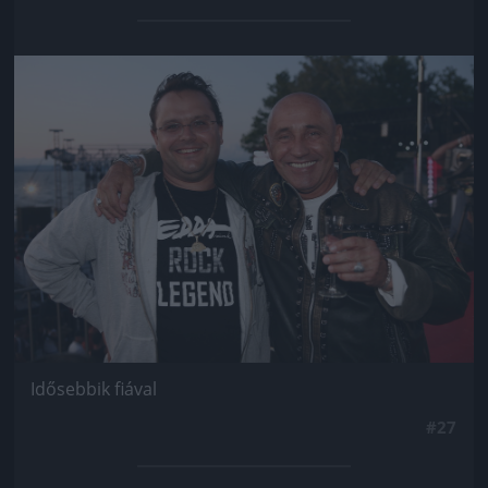
Jön még kép!
Idősebbik fiával
#27