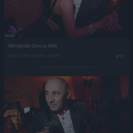
Mindenkit táncra ölelt
Fotó: Szécsi István / Velvet
#17
Jön még kép!