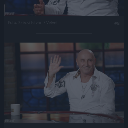
Fotó: Szécsi István / Velvet
#8
Jön még kép!