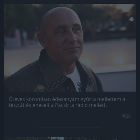
Jön még kép!
Ötéves koromban édesanyám gyúrta mellettem a
tésztát és énekelt a Pacsirta rádió mellett.
#28