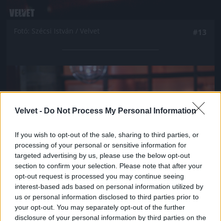
Fotó: Szécsi István / Velvet
#13
Jön még kép!
Velvet -
Do Not Process My Personal Information
If you wish to opt-out of the sale, sharing to third parties, or
processing of your personal or sensitive information for
targeted advertising by us, please use the below opt-out
section to confirm your selection. Please note that after your
opt-out request is processed you may continue seeing
interest-based ads based on personal information utilized by
us or personal information disclosed to third parties prior to
your opt-out. You may separately opt-out of the further
Fotó: Szécsi István / Velvet
#14
disclosure of your personal information by third parties on the