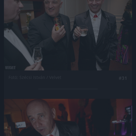
Fotó: Szécsi István / Velvet
#31
Jön még kép!