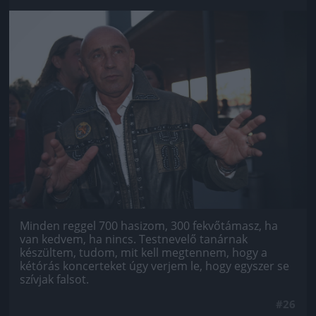
Jön még kép!
Minden reggel 700 hasizom, 300 fekvőtámasz, ha
van kedvem, ha nincs. Testnevelő tanárnak
készültem, tudom, mit kell megtennem, hogy a
kétórás koncerteket úgy verjem le, hogy egyszer se
szívjak falsot.
#26