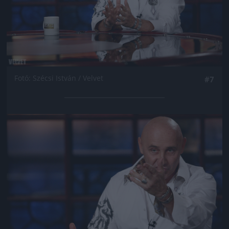
Fotó: Szécsi István / Velvet
#7
Jön még kép!