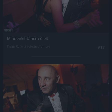
Mindenkit táncra ölelt
Fotó: Szécsi István / Velvet
#17
Jön még kép!