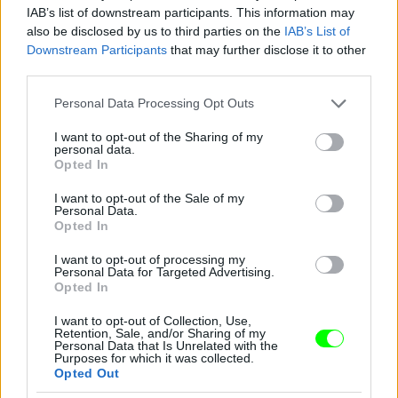
IAB’s list of downstream participants. This information may
also be disclosed by us to third parties on the
IAB’s List of
Downstream Participants
that may further disclose it to other
third parties.
Jön még kép!
Please note that this website/app uses one or more Google
Personal Data Processing Opt Outs
services and may gather and store information including but
not limited to your visit or usage behaviour. You may click to
I want to opt-out of the Sharing of my
personal data.
grant or deny consent to Google and its third-party tags to
Opted In
use your data for below specified purposes in below Google
consent section.
I want to opt-out of the Sale of my
Personal Data.
Opted In
I want to opt-out of processing my
Personal Data for Targeted Advertising.
Opted In
I want to opt-out of Collection, Use,
Retention, Sale, and/or Sharing of my
Personal Data that Is Unrelated with the
Purposes for which it was collected.
Opted Out