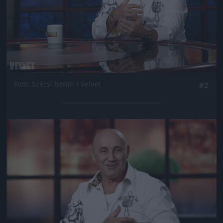
Fotó: Szécsi István / Velvet
#2
Jön még kép!