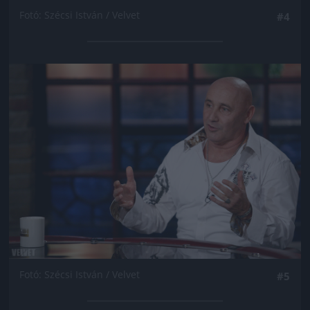
Fotó: Szécsi István / Velvet
#4
Jön még kép!
Fotó: Szécsi István / Velvet
#5