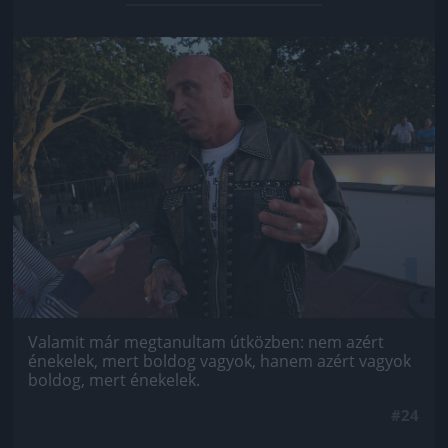
Jön még kép!
Valamit már megtanultam útközben: nem azért
énekelek, mert boldog vagyok, hanem azért vagyok
boldog, mert énekelek.
#24