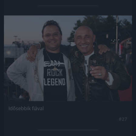
Jön még kép!
Idősebbik fiával
#27