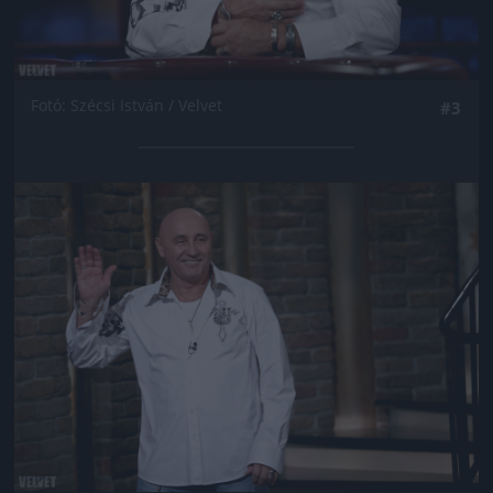
Fotó: Szécsi István / Velvet
#3
Jön még kép!