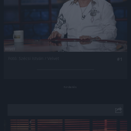
Fotó: Szécsi István / Velvet
#1
Jön még kép!