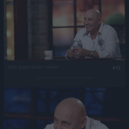
Fotó: Szécsi István / Velvet
#12
Jön még kép!