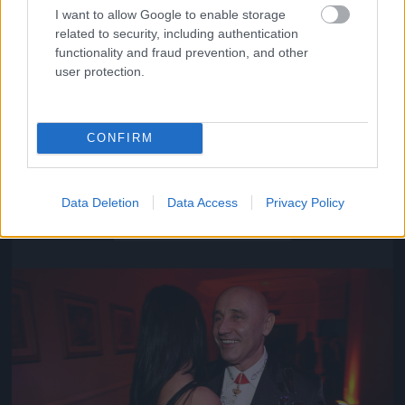
I want to allow Google to enable storage
related to security, including authentication
functionality and fraud prevention, and other
user protection.
CONFIRM
Közeledik az univerzum vége
Data Deletion
Data Access
Privacy Policy
Fotó: Szécsi István / Velvet
#16
Jön még kép!