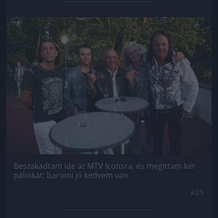
Jön még kép!
Beszakadtam ide az MTV Iconsra, és megittam két
pálinkát: baromi jó kedvem van.
#25