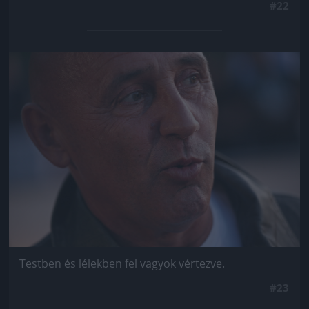
#22
Jön még kép!
Testben és lélekben fel vagyok vértezve.
#23