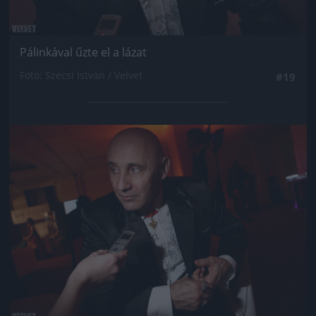
Pálinkával űzte el a lázat
Fotó: Szécsi István / Velvet
#19
Jön még kép!