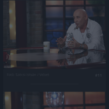
Jön még kép!
Fotó: Szécsi István / Velvet
#11
Jön még kép!