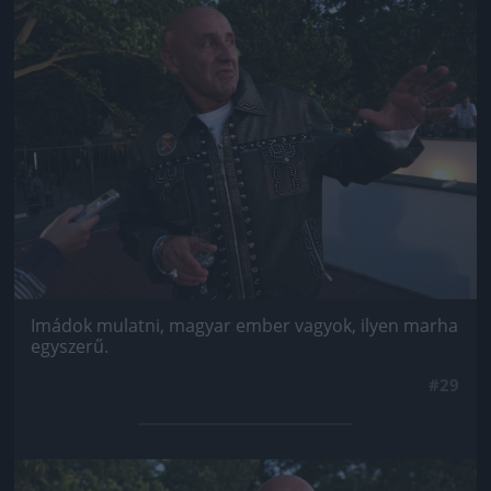
Jön még kép!
Imádok mulatni, magyar ember vagyok, ilyen marha
egyszerű.
#29
Jön még kép!