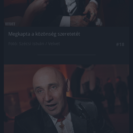
Megkapta a közönség szeretetét
Fotó: Szécsi István / Velvet
#18
Jön még kép!