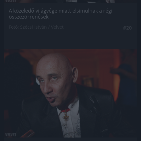
A közeledő világvége miatt elsimulnak a régi
összezörrenések
Fotó: Szécsi István / Velvet
#20
Jön még kép!