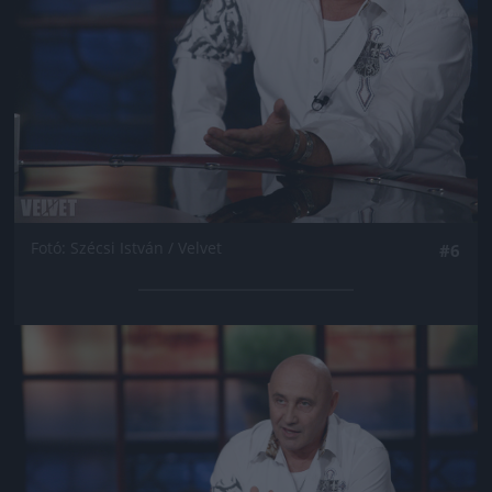
Fotó: Szécsi István / Velvet
#6
Jön még kép!