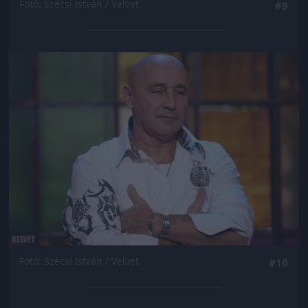
Fotó: Szécsi István / Velvet
#9
Jön még kép!
Fotó: Szécsi István / Velvet
#10