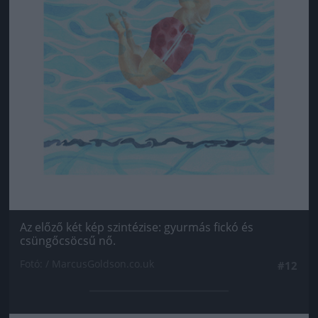
Az előző két kép szintézise: gyurmás fickó és
csüngőcsöcsű nő.
Fotó: / MarcusGoldson.co.uk
#12