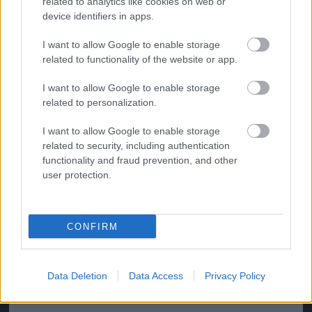
related to analytics like cookies on web or
device identifiers in apps.
I want to allow Google to enable storage
related to functionality of the website or app.
I want to allow Google to enable storage
related to personalization.
I want to allow Google to enable storage
related to security, including authentication
functionality and fraud prevention, and other
user protection.
Nagy Diófa utca vidám zsidó fickóval.
CONFIRM
Fotó: / MarcusGoldson.co.uk
#7
Data Deletion
Data Access
Privacy Policy
Jön még kép!