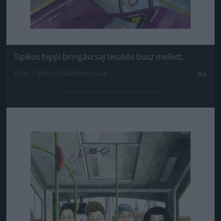
Tipikus hippi bringáscsaj teszkós busz mellett.
Fotó: / MarcusGoldson.co.uk
#4
Jön még kép!