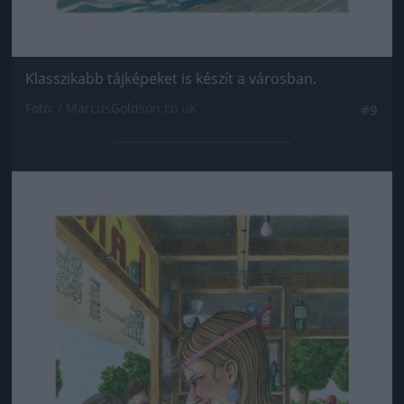
Klasszikabb tájképeket is készít a városban.
Fotó: / MarcusGoldson.co.uk
#9
Jön még kép!