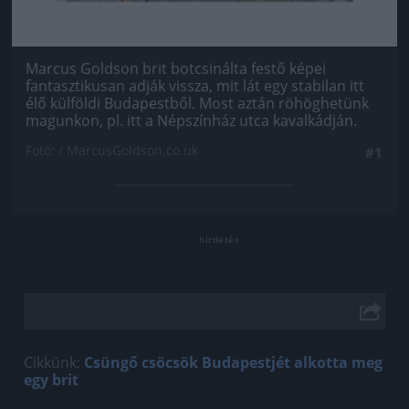
Marcus Goldson brit botcsinálta festő képei
fantasztikusan adják vissza, mit lát egy stabilan itt
élő külföldi Budapestből. Most aztán röhöghetünk
magunkon, pl. itt a Népszínház utca kavalkádján.
Fotó: / MarcusGoldson.co.uk
#1
Cikkünk:
Csüngő csöcsök Budapestjét alkotta meg
egy brit