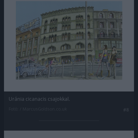
Uránia cicanacis csajokkal.
Fotó: / MarcusGoldson.co.uk
#8