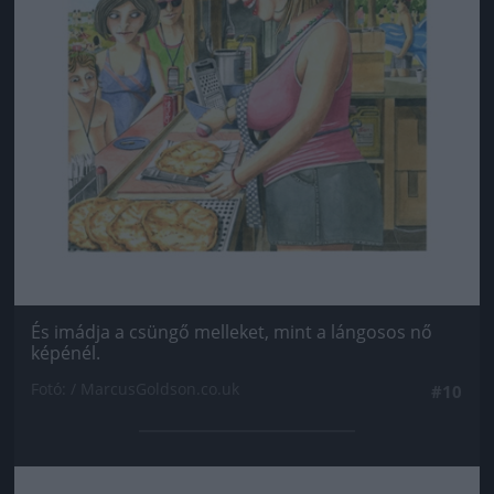
És imádja a csüngő melleket, mint a lángosos nő
képénél.
Fotó: / MarcusGoldson.co.uk
#10