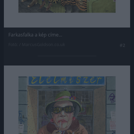
Farkasfalka a kép címe...
Fotó: / MarcusGoldson.co.uk
#2
Jön még kép!