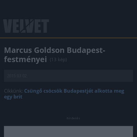
Marcus Goldson Budapest-
festményei
(13 kép)
2015.03.02.
Cikkünk:
Csüngő csöcsök Budapestjét alkotta meg
egy brit
Jön még kép!