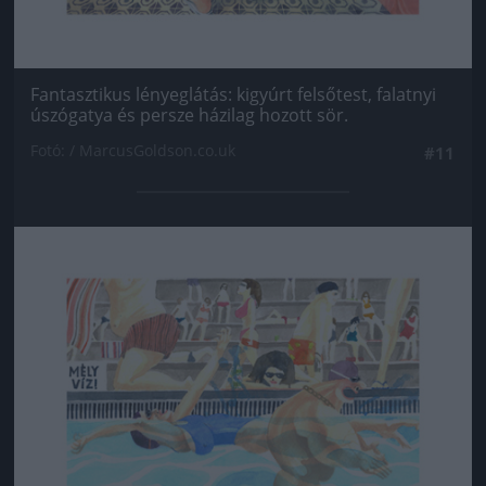
Fantasztikus lényeglátás: kigyúrt felsőtest, falatnyi
úszógatya és persze házilag hozott sör.
Fotó: / MarcusGoldson.co.uk
#11
Jön még kép!