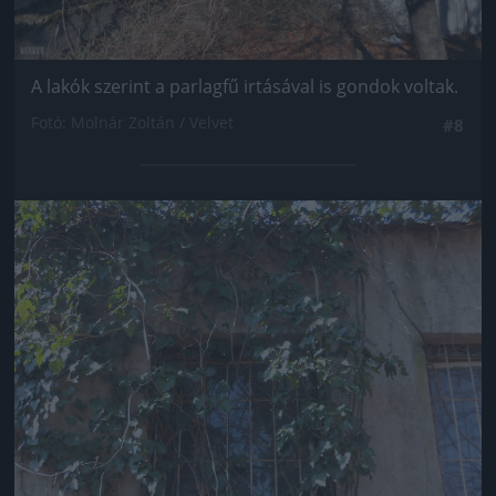
A lakók szerint a parlagfű irtásával is gondok voltak.
Fotó: Molnár Zoltán / Velvet
#8
Jön még kép!