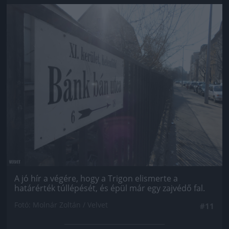
Jön még kép!
A jó hír a végére, hogy a Trigon elismerte a
határérték túllépését, és épül már egy zajvédő fal.
Fotó: Molnár Zoltán / Velvet
#11