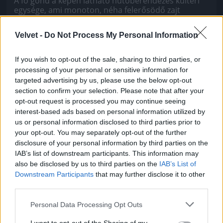
A fő gond a képen látható hűtőberendezés kültéri
egysége, ami monoton, néha felerősödő zajt
szolgáltat, télen-nyáron, nappal-éjjel.
Fotó: Molnár Zoltán / Velvet
Velvet -
Do Not Process My Personal Information
#4
If you wish to opt-out of the sale, sharing to third parties, or
processing of your personal or sensitive information for
targeted advertising by us, please use the below opt-out
Jön még kép!
section to confirm your selection. Please note that after your
opt-out request is processed you may continue seeing
interest-based ads based on personal information utilized by
us or personal information disclosed to third parties prior to
your opt-out. You may separately opt-out of the further
disclosure of your personal information by third parties on the
IAB’s list of downstream participants. This information may
also be disclosed by us to third parties on the
IAB’s List of
Downstream Participants
that may further disclose it to other
third parties.
Please note that this website/app uses one or more Google
Personal Data Processing Opt Outs
services and may gather and store information including but