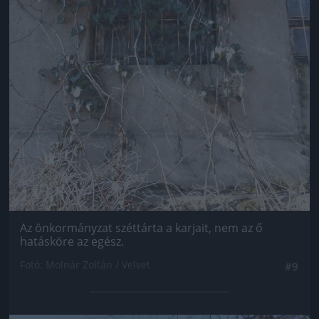
Az önkormányzat széttárta a karjait, nem az ő
hatásköre az egész.
Fotó: Molnár Zoltán / Velvet
#9