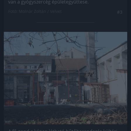
van a gyógyszercég épületegyüttese.
Fotó: Molnár Zoltán / Velvet
#3
Jön még kép!