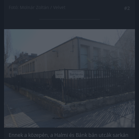
Fotó: Molnár Zoltán / Velvet
#2
Jön még kép!
Ennek a közepén, a Halmi és Bánk bán utcák sarkán