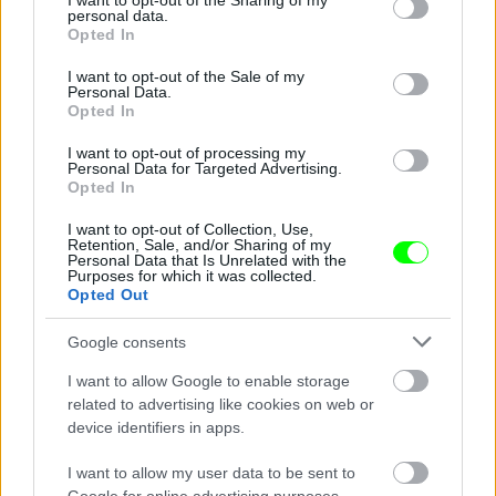
not limited to your visit or usage behaviour. You may click to
I want to opt-out of the Sharing of my
personal data.
grant or deny consent to Google and its third-party tags to
Opted In
A környező házak egyfajta arénát alkotva felerősítik
use your data for below specified purposes in below Google
a zajt.
consent section.
I want to opt-out of the Sale of my
Personal Data.
Fotó: Molnár Zoltán / Velvet
#5
Opted In
I want to opt-out of processing my
Personal Data for Targeted Advertising.
Opted In
Jön még kép!
I want to opt-out of Collection, Use,
Retention, Sale, and/or Sharing of my
Personal Data that Is Unrelated with the
Purposes for which it was collected.
Opted Out
Google consents
I want to allow Google to enable storage
related to advertising like cookies on web or
device identifiers in apps.
I want to allow my user data to be sent to