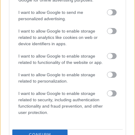
Google for online advertising purposes.
I want to allow Google to send me
Emiatt a lakók nem tudnak sokszor aludni, főleg
personalized advertising.
nyáron, nyitott ablaknál.
Fotó: Molnár Zoltán / Velvet
#6
I want to allow Google to enable storage
related to analytics like cookies on web or
device identifiers in apps.
I want to allow Google to enable storage
Jön még kép!
related to functionality of the website or app.
I want to allow Google to enable storage
related to personalization.
I want to allow Google to enable storage
related to security, including authentication
functionality and fraud prevention, and other
user protection.
CONFIRM