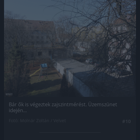
Jön még kép!
Bár ők is végeztek zajszintmérést. Üzemszünet
idején...
Fotó: Molnár Zoltán / Velvet
#10