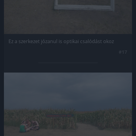
Ez a szerkezet józanul is optikai csalódást okoz
#17
Jön még kép!