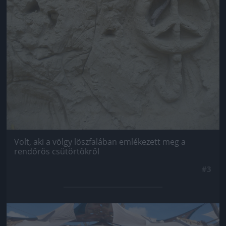
Volt, aki a völgy löszfalában emlékezett meg a
rendőrös csütörtökről
#3
Jön még kép!