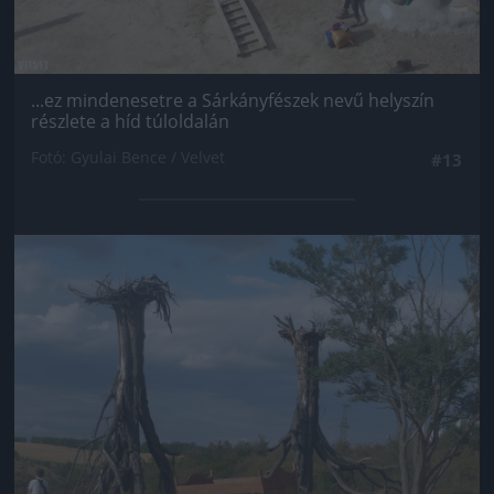
...ez mindenesetre a Sárkányfészek nevű helyszín
részlete a híd túloldalán
Fotó: Gyulai Bence / Velvet
#13
Jön még kép!