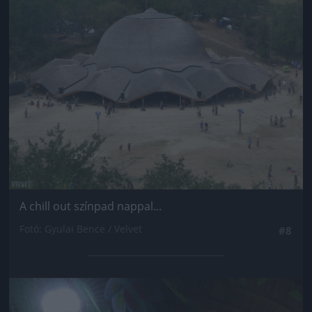
A chill out színpad nappal...
Fotó: Gyulai Bence / Velvet
#8
Jön még kép!