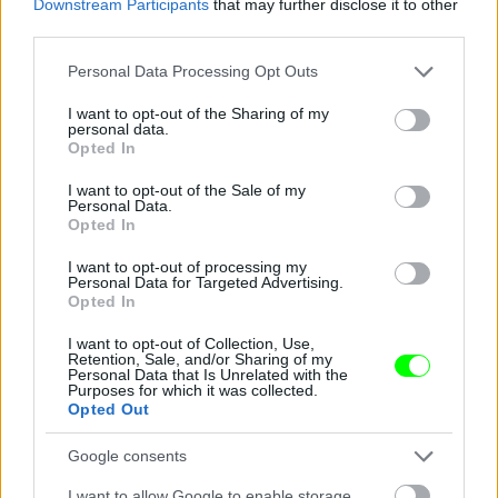
Downstream Participants
that may further disclose it to other
third parties.
Please note that this website/app uses one or more Google
Personal Data Processing Opt Outs
services and may gather and store information including but
not limited to your visit or usage behaviour. You may click to
I want to opt-out of the Sharing of my
personal data.
grant or deny consent to Google and its third-party tags to
Opted In
use your data for below specified purposes in below Google
consent section.
I want to opt-out of the Sale of my
Personal Data.
Opted In
I want to opt-out of processing my
Personal Data for Targeted Advertising.
Opted In
...és éjszaka, mintákkal megvilágítva.
I want to opt-out of Collection, Use,
Fotó: Gyulai Bence / Velvet
#10
Retention, Sale, and/or Sharing of my
Personal Data that Is Unrelated with the
Purposes for which it was collected.
Opted Out
Google consents
Jön még kép!
I want to allow Google to enable storage