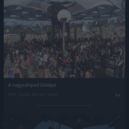
A nagyszínpad látképe
Fotó: Gyulai Bence / Velvet
#4
Jön még kép!