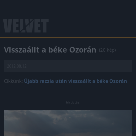
Visszaállt a béke Ozorán
(20 kép)
2012.08.12.
Cikkünk:
Újabb razzia után visszaállt a béke Ozorán
Jön még kép!