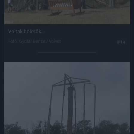
Voltak bölcsők...
Fotó: Gyulai Bence / Velvet
#14
Jön még kép!