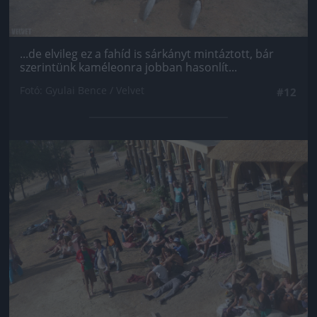
...de elvileg ez a fahíd is sárkányt mintáztott, bár
szerintünk kaméleonra jobban hasonlít...
Fotó: Gyulai Bence / Velvet
#12
Jön még kép!