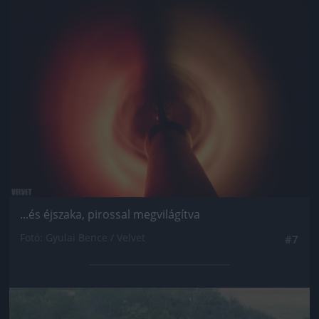
...és éjszaka, pirossal megvilágítva
Fotó: Gyulai Bence / Velvet
#7
Jön még kép!