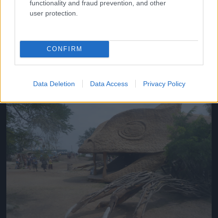
functionality and fraud prevention, and other
user protection.
Volt, aki sárkányt eregetett...
CONFIRM
#11
Data Deletion
Data Access
Privacy Policy
Jön még kép!