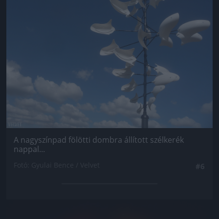
A nagyszínpad fölötti dombra állított szélkerék
nappal...
Fotó: Gyulai Bence / Velvet
#6
Jön még kép!