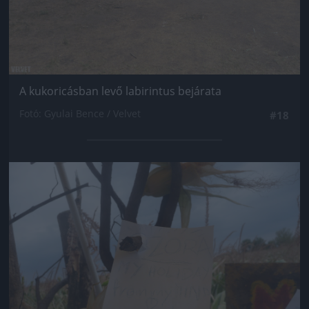
A kukoricásban levő labirintus bejárata
Fotó: Gyulai Bence / Velvet
#18
Jön még kép!