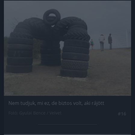
Jön még kép!
Nem tudjuk, mi ez, de biztos volt, aki rájött
Fotó: Gyulai Bence / Velvet
#16