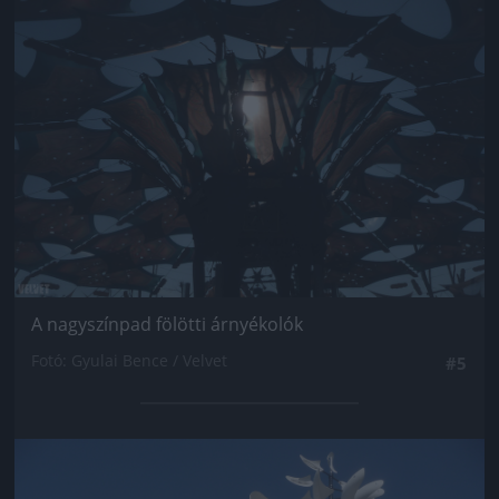
A nagyszínpad fölötti árnyékolók
Fotó: Gyulai Bence / Velvet
#5
Jön még kép!