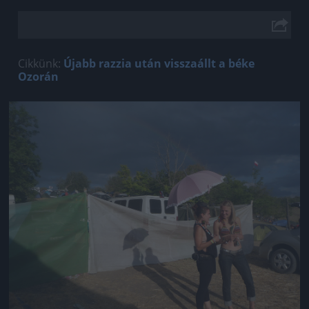
Cikkünk:
Újabb razzia után visszaállt a béke
Ozorán
Jön még kép!