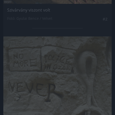
Szivárvány viszont volt
Fotó: Gyulai Bence / Velvet
#2
Jön még kép!