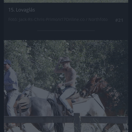
15. Lovaglás
Fotó: Jack-Rs-Chris-Primo/x17Online.co / Northfoto
#21
Jön még kép!