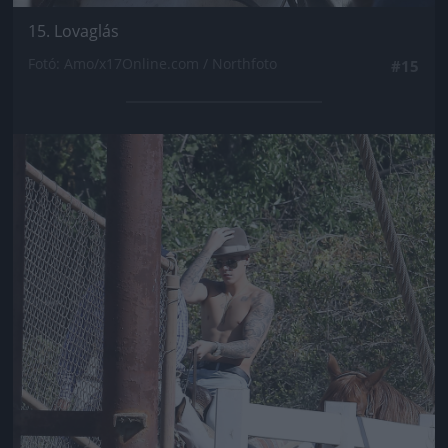
15. Lovaglás
Fotó: Amo/x17Online.com / Northfoto
#15
Jön még kép!