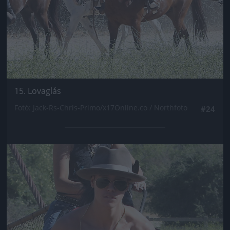
15. Lovaglás
Fotó: Jack-Rs-Chris-Primo/x17Online.co / Northfoto
#24
Jön még kép!