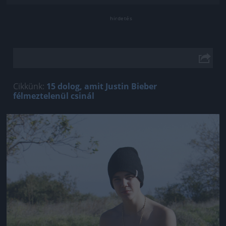
Cikkünk:
15 dolog, amit Justin Bieber
félmeztelenül csinál
Jön még kép!