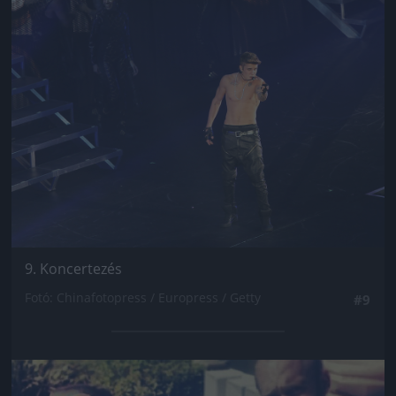
Jön még kép!
9. Koncertezés
Fotó: Chinafotopress / Europress / Getty
#9
Jön még kép!