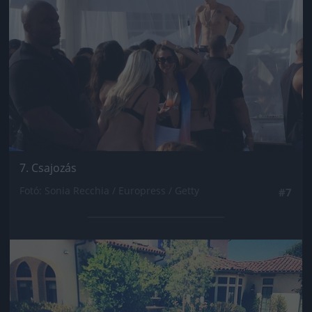
7. Csajozás
Fotó: Sonia Recchia / Europress / Getty
#7
Jön még kép!