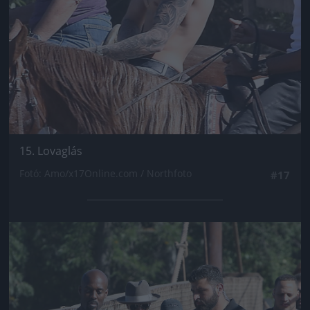
15. Lovaglás
Fotó: Amo/x17Online.com / Northfoto
#17
Jön még kép!