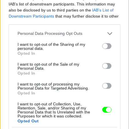
IAB’s list of downstream participants. This information may
also be disclosed by us to third parties on the
IAB’s List of
Downstream Participants
that may further disclose it to other
third parties.
Please note that this website/app uses one or more Google
Personal Data Processing Opt Outs
services and may gather and store information including but
not limited to your visit or usage behaviour. You may click to
I want to opt-out of the Sharing of my
11. Amerikaifocizás
personal data.
grant or deny consent to Google and its third-party tags to
Opted In
use your data for below specified purposes in below Google
Fotó: X17Online.com / Northfoto
#11
consent section.
I want to opt-out of the Sale of my
Personal Data.
Opted In
I want to opt-out of processing my
Jön még kép!
Personal Data for Targeted Advertising.
Opted In
I want to opt-out of Collection, Use,
Retention, Sale, and/or Sharing of my
Personal Data that Is Unrelated with the
Purposes for which it was collected.
Opted Out