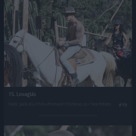
Jön még kép!
15. Lovaglás
Fotó: Jack-Rs-Chris-Primo/x17Online.co / Northfoto
#19
Jön még kép!