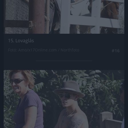
15. Lovaglás
Fotó: Amo/x17Online.com / Northfoto
#16
Jön még kép!