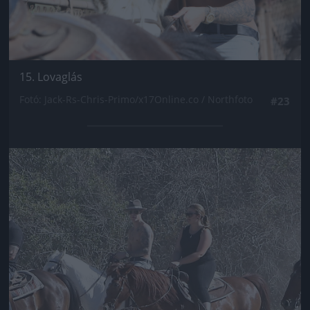
15. Lovaglás
Fotó: Jack-Rs-Chris-Primo/x17Online.co / Northfoto
#23
Jön még kép!