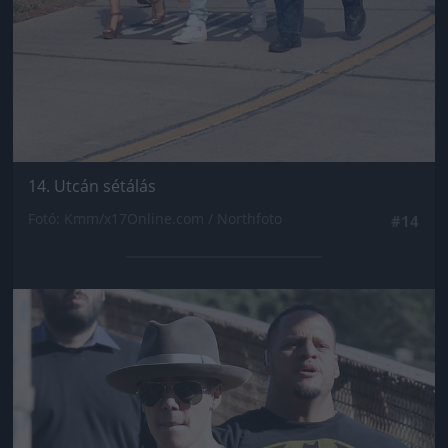
14. Utcán sétálás
Fotó: Kmm/x17Online.com / Northfoto
#14
Jön még kép!