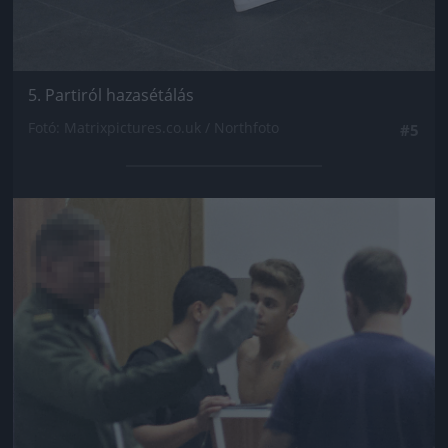
5. Partiról hazasétálás
Fotó: Matrixpictures.co.uk / Northfoto
#5
Jön még kép!