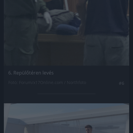
6. Repülőtéren levés
Fotó: Forum/x17Online.com / Northfoto
#6
Jön még kép!