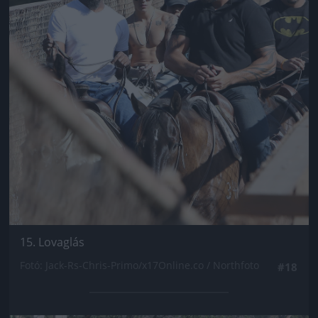
15. Lovaglás
Fotó: Jack-Rs-Chris-Primo/x17Online.co / Northfoto
#18