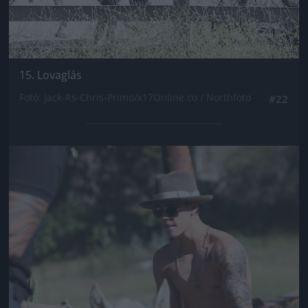
15. Lovaglás
Fotó: Jack-Rs-Chris-Primo/x17Online.co / Northfoto
#22
Jön még kép!