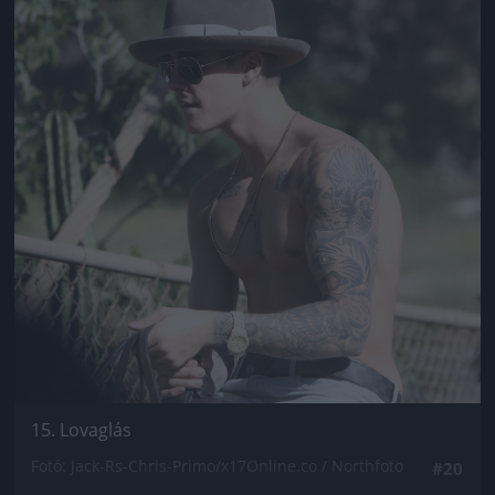
15. Lovaglás
Fotó: Jack-Rs-Chris-Primo/x17Online.co / Northfoto
#20