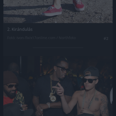
2. Kirándulás
Fotó: Ivon-flx/x17online.com / Northfoto
#2
Jön még kép!