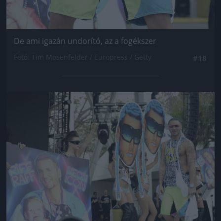
De ami igazán undorító, az a fogékszer
Fotó: Tim Mosenfelder / Europress / Getty
#18
Jön még kép!