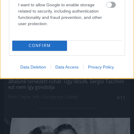
I want to allow Google to enable storage
related to security, including authentication
functionality and fraud prevention, and other
user protection.
CONFIRM
Data Deletion
Data Access
Privacy Policy
Mi bármilyen divattervező helyében akármennyi
összeget kifizetnénk, hogy ez a személy ne viseljen
általunk tervezett ruhát. Úgy látszik, Sergio Tacchini
ezt nem így gondolja
Fotó: Taylor Hill / Europress / Getty
#11
Jön még kép!