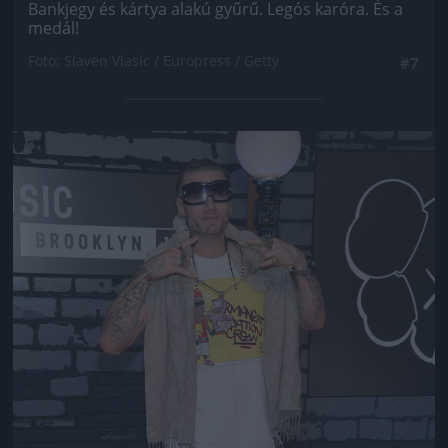
Bankjegy és kártya alakú gyűrű. Legós karóra. És a
medál!
Fotó: Slaven Vlasic / Europress / Getty
#7
Jön még kép!