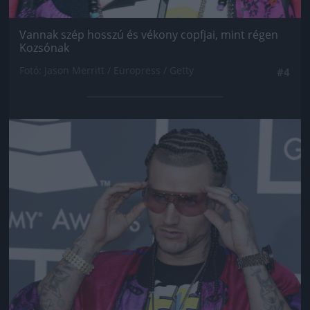
Vannak szép hosszú és vékony copfjai, mint régen
Kozsónak
Fotó: Jason Merritt / Europress / Getty
#4
Jön még kép!