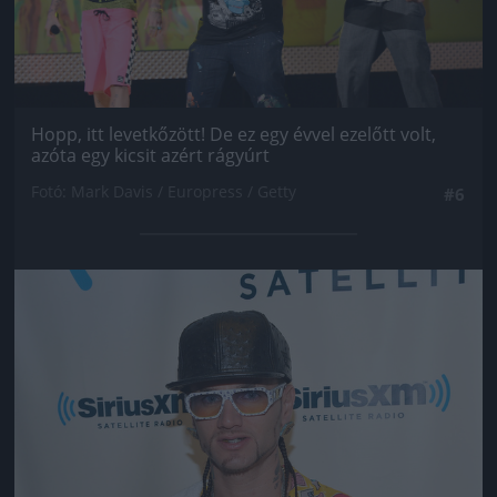
Hopp, itt levetkőzött! De ez egy évvel ezelőtt volt,
azóta egy kicsit azért rágyúrt
Fotó: Mark Davis / Europress / Getty
#6
Jön még kép!