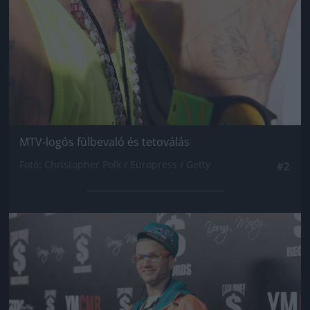
MTV-logós fülbevaló és tetoválás
Fotó: Christopher Polk / Europress / Getty
#2
Jön még kép!