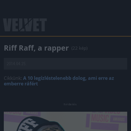
Riff Raff, a rapper
(22 kép)
2014.04.25.
Cikkünk:
A 10 legízléstelenebb dolog, ami erre az
emberre ráfért
Jön még kép!