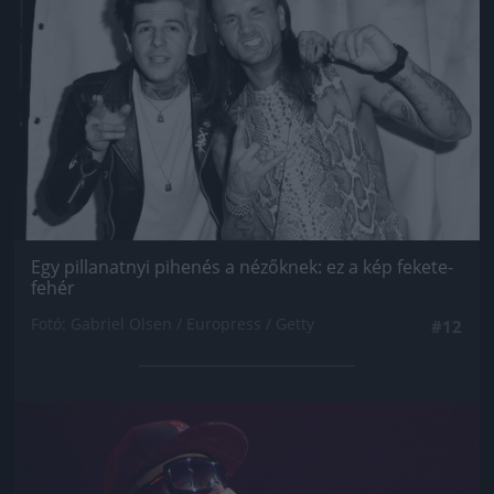
Egy pillanatnyi pihenés a nézőknek: ez a kép fekete-
fehér
Fotó: Gabriel Olsen / Europress / Getty
#12
Jön még kép!