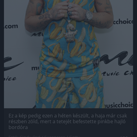
Ez a kép pedig ezen a héten készült, a haja már csak
részben zöld, mert a tetejét befestette pinkbe hajló
bordóra