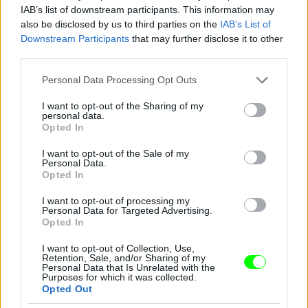
IAB’s list of downstream participants. This information may
also be disclosed by us to third parties on the
IAB’s List of
Downstream Participants
that may further disclose it to other
third parties.
Please note that this website/app uses one or more Google
Personal Data Processing Opt Outs
services and may gather and store information including but
not limited to your visit or usage behaviour. You may click to
I want to opt-out of the Sharing of my
personal data.
grant or deny consent to Google and its third-party tags to
Opted In
use your data for below specified purposes in below Google
consent section.
I want to opt-out of the Sale of my
Personal Data.
Opted In
I want to opt-out of processing my
Personal Data for Targeted Advertising.
Opted In
I want to opt-out of Collection, Use,
Igen visszafogott és ízléses darab ez a karóra
Retention, Sale, and/or Sharing of my
Personal Data that Is Unrelated with the
Fotó: Taylor Hill / Europress / Getty
Purposes for which it was collected.
#10
Opted Out