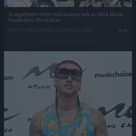
Ez egyébként most márciusban volt az Ultra Music
Fesztiválon, Flordiában
Fotó: Tim Mosenfelder / Europress / Getty
#19
Jön még kép!