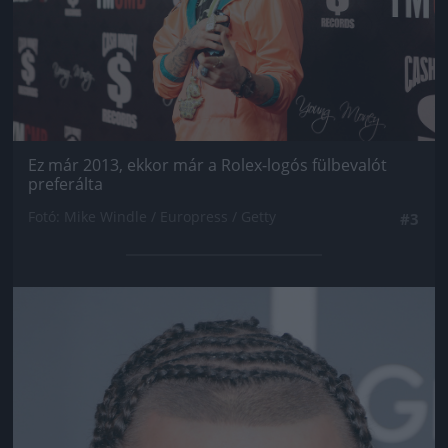
Ez már 2013, ekkor már a Rolex-logós fülbevalót
preferálta
Fotó: Mike Windle / Europress / Getty
#3
Jön még kép!