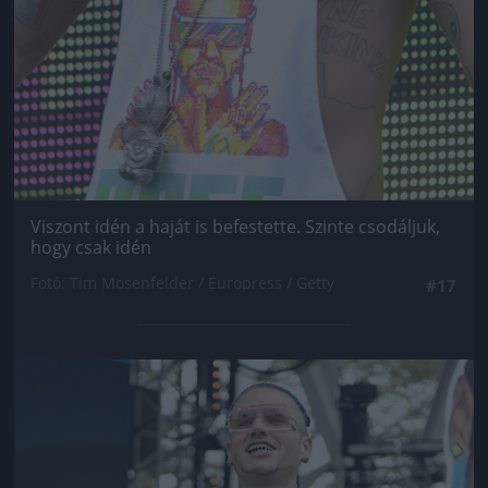
Viszont idén a haját is befestette. Szinte csodáljuk,
hogy csak idén
Fotó: Tim Mosenfelder / Europress / Getty
#17
Jön még kép!