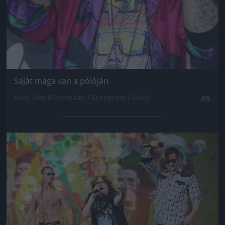
Saját maga van a pólóján
Fotó: Dan Macmedan / Europress / Getty
#5
Jön még kép!