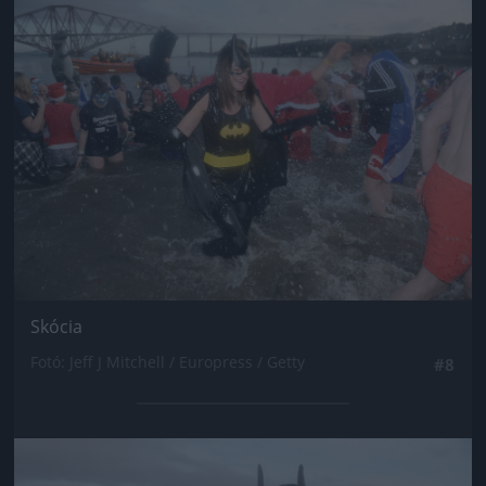
Jön még kép!
Skócia
Fotó: Jeff J Mitchell / Europress / Getty
#8
Jön még kép!