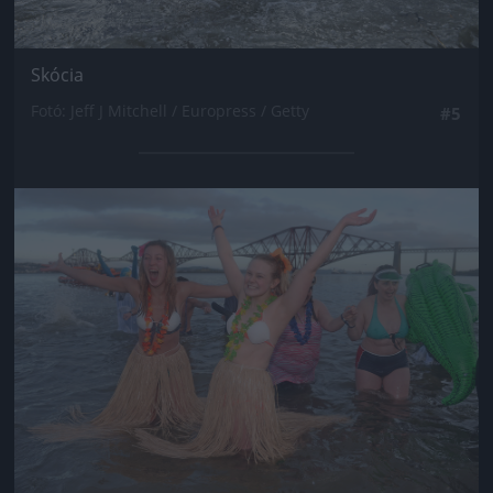
Skócia
Fotó: Jeff J Mitchell / Europress / Getty
#5
Jön még kép!