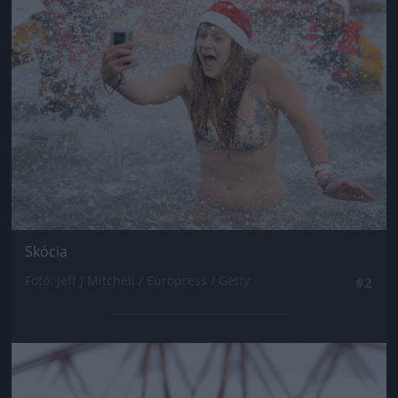
Jön még kép!
Skócia
Fotó: Jeff J Mitchell / Europress / Getty
#2
Jön még kép!