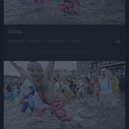
Skócia
Fotó: Jeff J Mitchell / Europress / Getty
#4
Jön még kép!