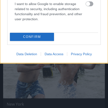
I want to allow Google to enable storage
New York
related to security, including authentication
Fotó: Christopher Gregory / Europress / Getty
#15
functionality and fraud prevention, and other
user protection.
Jön még kép!
CONFIRM
Data Deletion
Data Access
Privacy Policy
New York