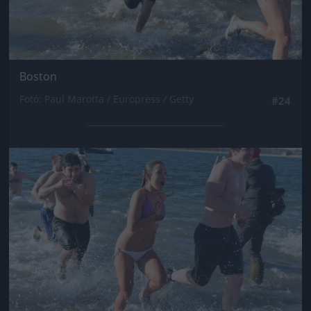
Boston
Fotó: Paul Marotta / Europress / Getty
#24
Jön még kép!