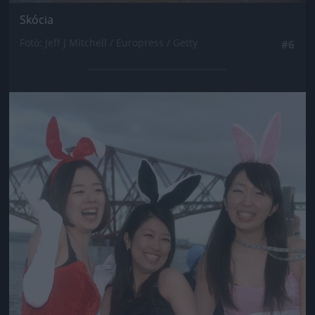
Skócia
Fotó: Jeff J Mitchell / Europress / Getty
#6
Jön még kép!