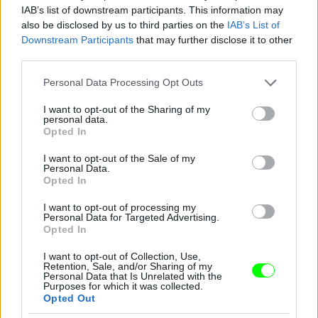
IAB’s list of downstream participants. This information may
also be disclosed by us to third parties on the
IAB’s List of
Downstream Participants
that may further disclose it to other
third parties.
New York
Please note that this website/app uses one or more Google
Personal Data Processing Opt Outs
services and may gather and store information including but
Fotó: Christopher Gregory / Europress / Getty
#13
not limited to your visit or usage behaviour. You may click to
I want to opt-out of the Sharing of my
personal data.
grant or deny consent to Google and its third-party tags to
Opted In
use your data for below specified purposes in below Google
consent section.
I want to opt-out of the Sale of my
Jön még kép!
Personal Data.
Opted In
I want to opt-out of processing my
Personal Data for Targeted Advertising.
Opted In
I want to opt-out of Collection, Use,
Retention, Sale, and/or Sharing of my
Personal Data that Is Unrelated with the
Purposes for which it was collected.
Opted Out