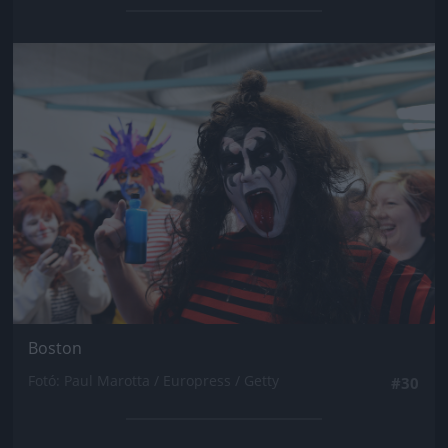
Jön még kép!
Boston
Fotó: Paul Marotta / Europress / Getty
#30