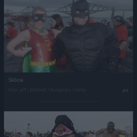
Skócia
Fotó: Jeff J Mitchell / Europress / Getty
#9
Jön még kép!