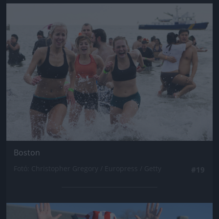
Jön még kép!
Boston
Fotó: Christopher Gregory / Europress / Getty
#19
Jön még kép!