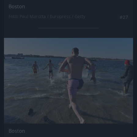
Boston
Fotó: Paul Marotta / Europress / Getty
#27
Jön még kép!
Boston