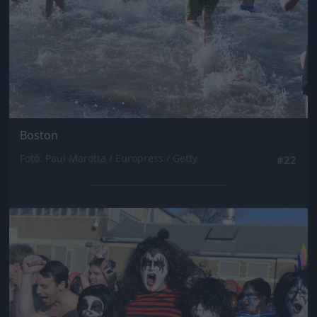
Boston
Fotó: Paul Marotta / Europress / Getty
#22
Jön még kép!