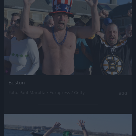
Boston
Fotó: Paul Marotta / Europress / Getty
#20
Jön még kép!