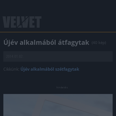
Újév alkalmából átfagytak
(40 kép)
2014.01.02.
Cikkünk:
Újév alkalmából szétfagytak
Jön még kép!