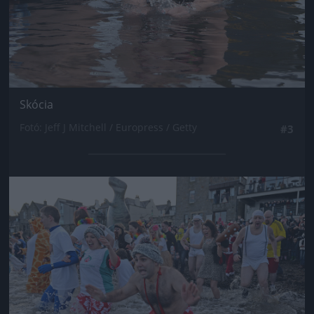
Skócia
Fotó: Jeff J Mitchell / Europress / Getty
#3
Jön még kép!