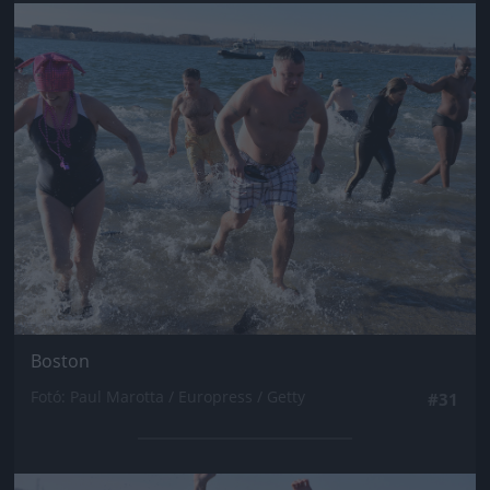
Jön még kép!
Boston
Fotó: Paul Marotta / Europress / Getty
#31