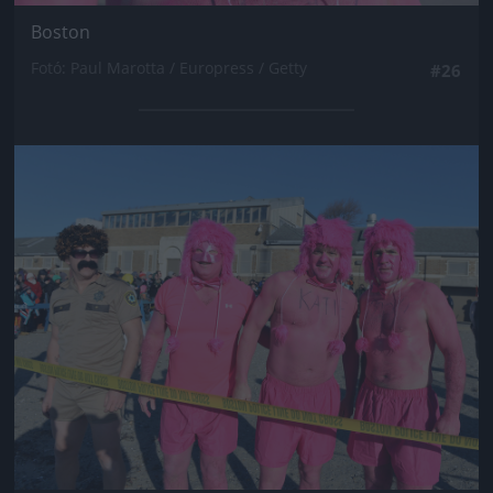
Boston
Fotó: Paul Marotta / Europress / Getty
#26
Jön még kép!