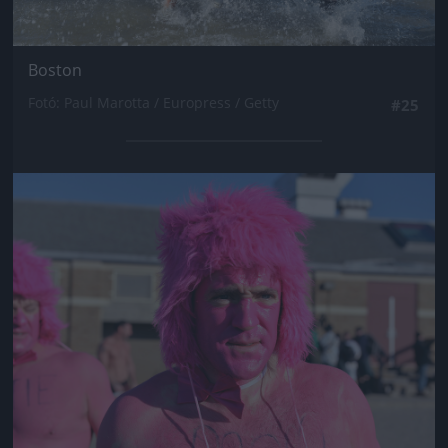
Boston
Fotó: Paul Marotta / Europress / Getty
#25
Jön még kép!