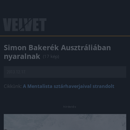
Simon Bakerék Ausztráliában
nyaralnak
(17 kép)
2013.12.17.
Cikkünk:
A Mentalista sztárhaverjaival strandolt
Jön még kép!