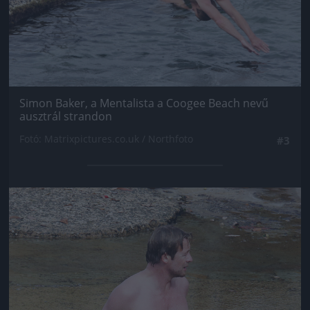
Simon Baker, a Mentalista a Coogee Beach nevű
ausztrál strandon
Fotó: Matrixpictures.co.uk / Northfoto
#3
Jön még kép!