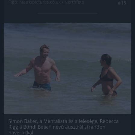
Fotó: Matrixpictures.co.uk / Northfoto
#15
Jön még kép!
Simon Baker, a Mentalista és a felesége, Rebecca
Rigg a Bondi Beach nevű ausztrál strandon
haverokkal