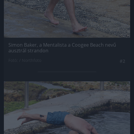
Simon Baker, a Mentalista a Coogee Beach nevű
ausztrál strandon
Fotó: / Northfoto
#2
Jön még kép!