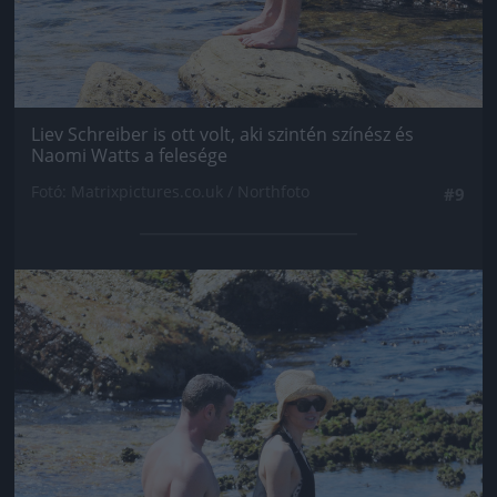
Liev Schreiber is ott volt, aki szintén színész és
Naomi Watts a felesége
Fotó: Matrixpictures.co.uk / Northfoto
#9
Jön még kép!