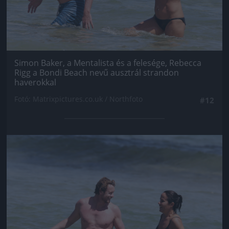
Simon Baker, a Mentalista és a felesége, Rebecca
Rigg a Bondi Beach nevű ausztrál strandon
haverokkal
Fotó: Matrixpictures.co.uk / Northfoto
#12
Jön még kép!