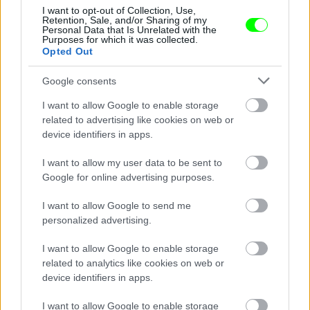
I want to opt-out of Collection, Use,
Retention, Sale, and/or Sharing of my
Personal Data that Is Unrelated with the
Purposes for which it was collected.
Opted Out
Google consents
I want to allow Google to enable storage
related to advertising like cookies on web or
device identifiers in apps.
I want to allow my user data to be sent to
Google for online advertising purposes.
I want to allow Google to send me
personalized advertising.
Liev Schreiber is ott volt, aki szintén színész és
I want to allow Google to enable storage
Naomi Watts a felesége
related to analytics like cookies on web or
Fotó: Matrixpictures.co.uk / Northfoto
#8
device identifiers in apps.
I want to allow Google to enable storage