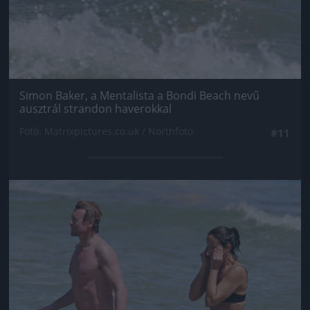
Simon Baker, a Mentalista a Bondi Beach nevű
ausztrál strandon haverokkal
Fotó: Matrixpictures.co.uk / Northfoto
#11
Jön még kép!