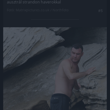
ausztrál strandon haverokkal
Fotó: Matrixpictures.co.uk / Northfoto
#5
Jön még kép!