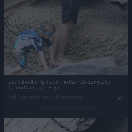
Liev Schreiber is ott volt, aki szintén színész és
Naomi Watts a felesége
Fotó: Matrixpictures.co.uk / Northfoto
#6
Jön még kép!