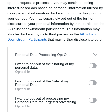
opt-out request is processed you may continue seeing
interest-based ads based on personal information utilized by
us or personal information disclosed to third parties prior to
your opt-out. You may separately opt-out of the further
disclosure of your personal information by third parties on the
Liev Schreiber is ott volt, aki szintén színész és
IAB’s list of downstream participants. This information may
Naomi Watts a felesége
also be disclosed by us to third parties on the
IAB’s List of
Downstream Participants
that may further disclose it to other
Fotó: / Northfoto
#7
third parties.
Please note that this website/app uses one or more Google
Personal Data Processing Opt Outs
services and may gather and store information including but
not limited to your visit or usage behaviour. You may click to
I want to opt-out of the Sharing of my
Jön még kép!
personal data.
grant or deny consent to Google and its third-party tags to
Opted In
use your data for below specified purposes in below Google
consent section.
I want to opt-out of the Sale of my
Personal Data.
Opted In
I want to opt-out of processing my
Personal Data for Targeted Advertising.
Opted In