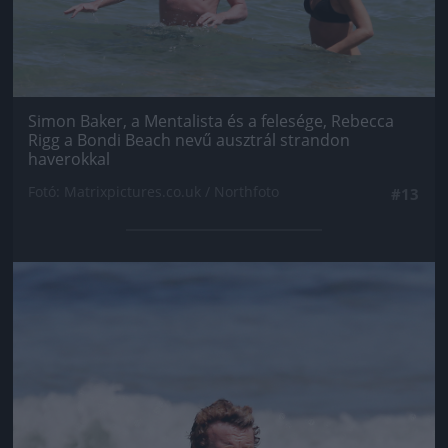
Simon Baker, a Mentalista és a felesége, Rebecca
Rigg a Bondi Beach nevű ausztrál strandon
haverokkal
Fotó: Matrixpictures.co.uk / Northfoto
#13
Jön még kép!