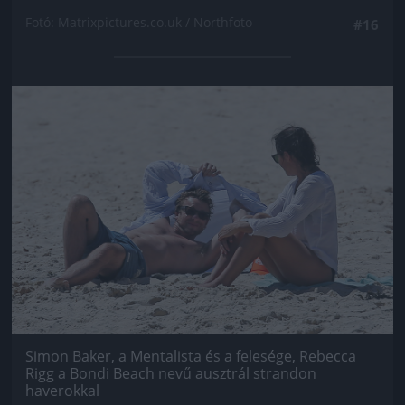
Fotó: Matrixpictures.co.uk / Northfoto
#16
Jön még kép!
Simon Baker, a Mentalista és a felesége, Rebecca
Rigg a Bondi Beach nevű ausztrál strandon
haverokkal