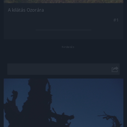
A kilátás Ozorára
#1
Jön még kép!