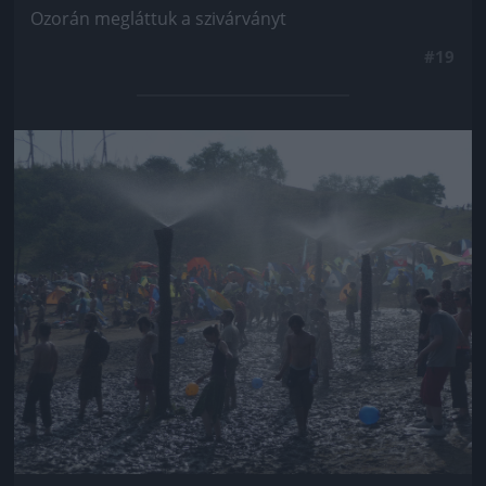
Ozorán megláttuk a szivárványt
#19
Jön még kép!