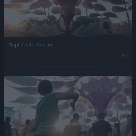
Napfelkelte Ozorán
#7
Jön még kép!