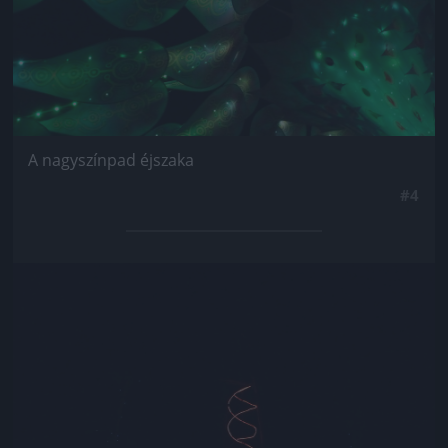
A nagyszínpad éjszaka
#4
Jön még kép!