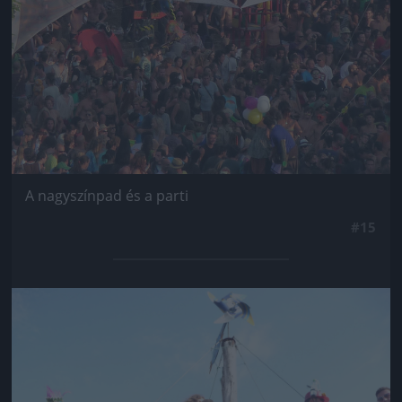
A nagyszínpad és a parti
#15
Jön még kép!