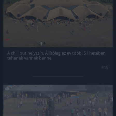
A chill out helyszín. Állítólag az év többi 51 hetében
tehenek vannak benne
#18
Jön még kép!