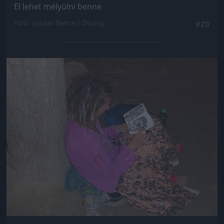
El lehet mélyülni benne
Fotó: Gyulai Bence / Dívány
#20
Jön még kép!