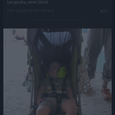
Lerajzolta, amit látott
Fotó: Gyulai Bence / Dívány
#21
Jön még kép!