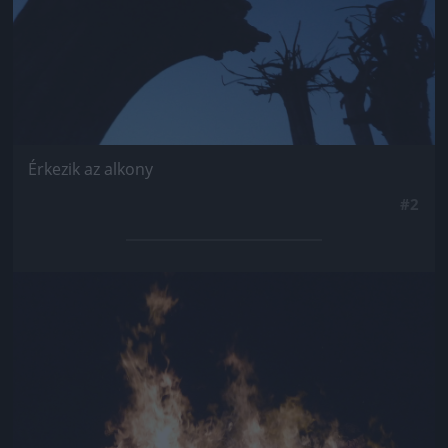
Érkezik az alkony
#2
Jön még kép!