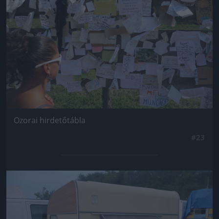
Ozorai hirdetőtábla
#23
Jön még kép!