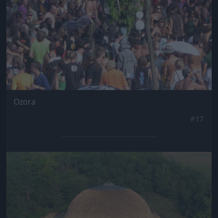
Ozora
#17
Jön még kép!