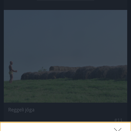
Jön még kép!
Reggeli jóga
#11