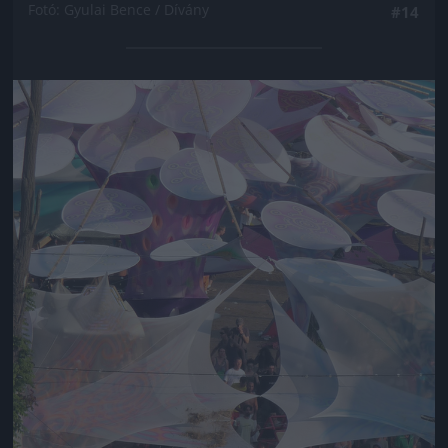
Fotó: Gyulai Bence / Dívány
#14
Jön még kép!