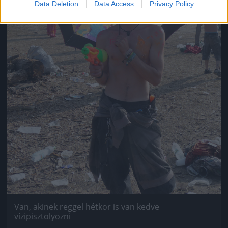
Data Deletion
Data Access
Privacy Policy
Van, akinek reggel hétkor is van kedve
vízipisztolyozni