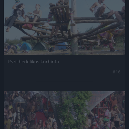
Pszichedelikus körhinta
#16
Jön még kép!