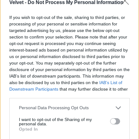
Velvet -
Do Not Process My Personal Information
Jön még kép!
If you wish to opt-out of the sale, sharing to third parties, or
processing of your personal or sensitive information for
targeted advertising by us, please use the below opt-out
section to confirm your selection. Please note that after your
opt-out request is processed you may continue seeing
interest-based ads based on personal information utilized by
us or personal information disclosed to third parties prior to
your opt-out. You may separately opt-out of the further
disclosure of your personal information by third parties on the
IAB’s list of downstream participants. This information may
also be disclosed by us to third parties on the
IAB’s List of
Downstream Participants
that may further disclose it to other
third parties.
Please note that this website/app uses one or more Google
Personal Data Processing Opt Outs
services and may gather and store information including but
"Nem szégyellős" - állapították meg róla a többiek
not limited to your visit or usage behaviour. You may click to
I want to opt-out of the Sharing of my
personal data.
Fotó: Gyulai Bence / Dívány
#12
grant or deny consent to Google and its third-party tags to
Opted In
use your data for below specified purposes in below Google
consent section.