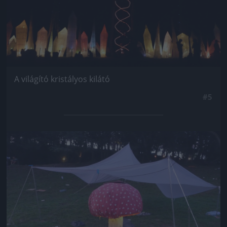
A világító kristályos kilátó
#5
Jön még kép!