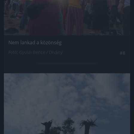
Nem lankad a közönség
Fotó: Gyulai Bence / Dívány
#8
Jön még kép!