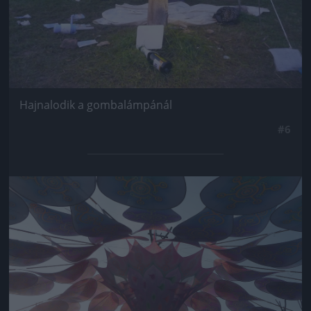
Hajnalodik a gombalámpánál
#6
Jön még kép!