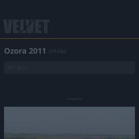
Ozora 2011
(24 kép)
2011.08.07.
Jön még kép!