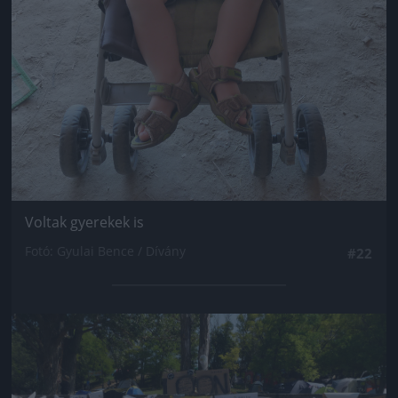
Voltak gyerekek is
Fotó: Gyulai Bence / Dívány
#22
Jön még kép!