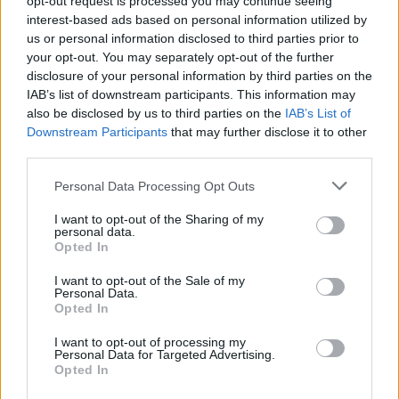
opt-out request is processed you may continue seeing
Fotó: Bakró-Nagy Ferenc / Velvet
interest-based ads based on personal information utilized by
#9
us or personal information disclosed to third parties prior to
your opt-out. You may separately opt-out of the further
disclosure of your personal information by third parties on the
IAB’s list of downstream participants. This information may
Jön még kép!
also be disclosed by us to third parties on the
IAB’s List of
Downstream Participants
that may further disclose it to other
third parties.
Please note that this website/app uses one or more Google
Personal Data Processing Opt Outs
services and may gather and store information including but
not limited to your visit or usage behaviour. You may click to
I want to opt-out of the Sharing of my
personal data.
grant or deny consent to Google and its third-party tags to
Opted In
use your data for below specified purposes in below Google
consent section.
I want to opt-out of the Sale of my
Personal Data.
Opted In
I want to opt-out of processing my
Mindenki nyújtozzon
Personal Data for Targeted Advertising.
Opted In
Fotó: Bakró-Nagy Ferenc / Velvet
#10