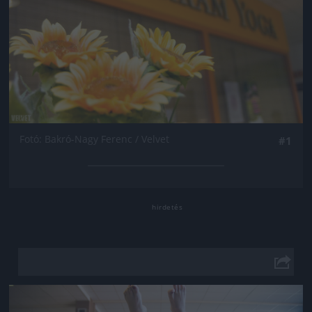
Fotó: Bakró-Nagy Ferenc / Velvet
#1
Jön még kép!