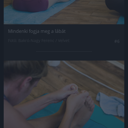
Mindenki fogja meg a lábát
Fotó: Bakró-Nagy Ferenc / Velvet
#6
Jön még kép!