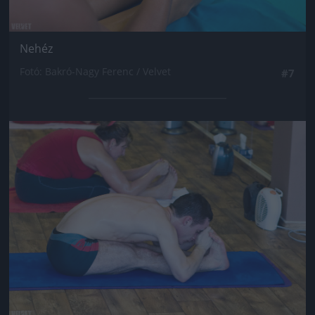
Nehéz
Fotó: Bakró-Nagy Ferenc / Velvet
#7
Jön még kép!