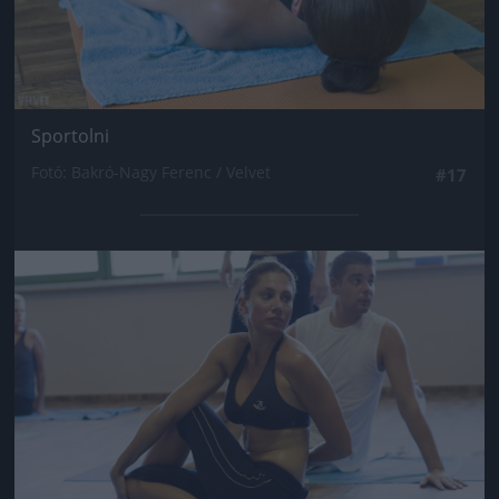
Sportolni
Fotó: Bakró-Nagy Ferenc / Velvet
#17
Jön még kép!