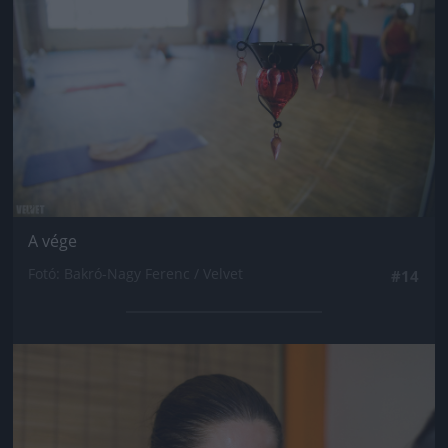
A vége
Fotó: Bakró-Nagy Ferenc / Velvet
#14
Jön még kép!