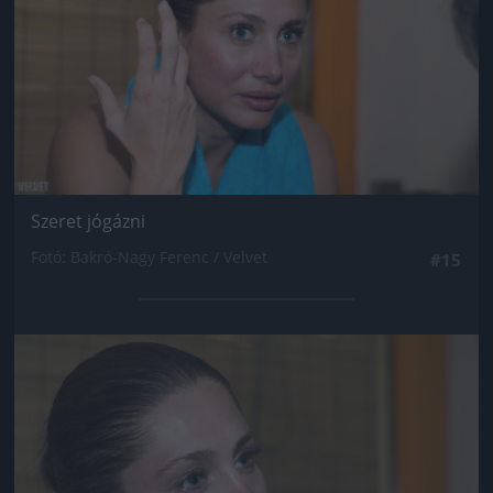
Szeret jógázni
Fotó: Bakró-Nagy Ferenc / Velvet
#15
Jön még kép!