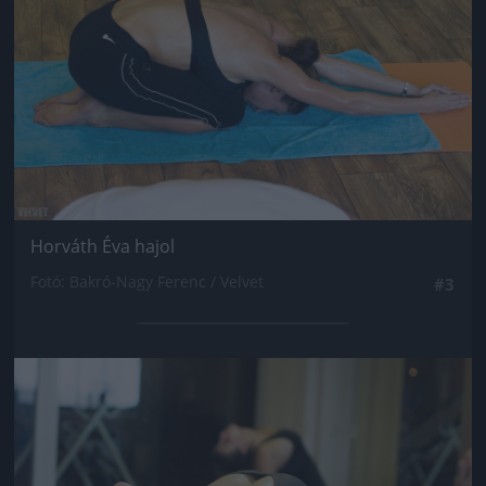
Horváth Éva hajol
Fotó: Bakró-Nagy Ferenc / Velvet
#3
Jön még kép!