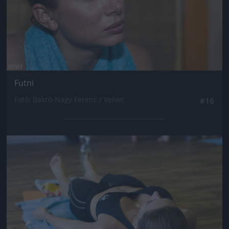
Futni
Fotó: Bakró-Nagy Ferenc / Velvet
#16
Jön még kép!