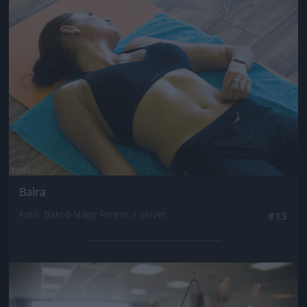
Jön még kép!
Balra
Fotó: Bakró-Nagy Ferenc / Velvet
#13
Jön még kép!