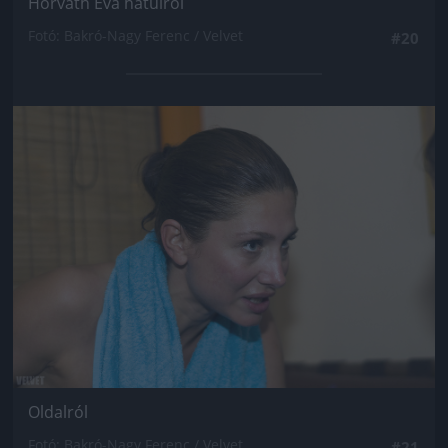
Horváth Éva hátulról
Fotó: Bakró-Nagy Ferenc / Velvet
#20
Jön még kép!
Oldalról
Fotó: Bakró-Nagy Ferenc / Velvet
#21