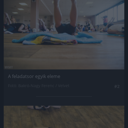
A feladatsor egyik eleme
Fotó: Bakró-Nagy Ferenc / Velvet
#2
Jön még kép!