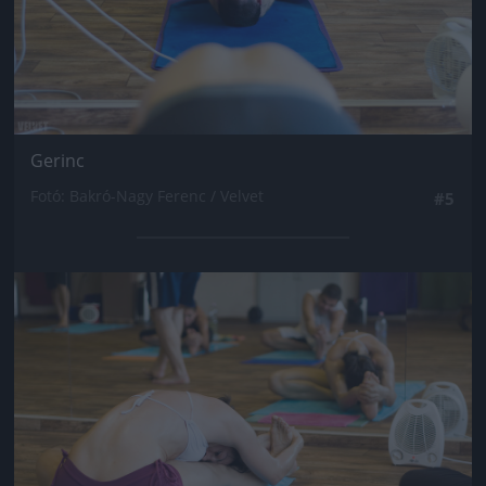
Gerinc
Fotó: Bakró-Nagy Ferenc / Velvet
#5
Jön még kép!