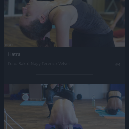
Hátra
Fotó: Bakró-Nagy Ferenc / Velvet
#4
Jön még kép!