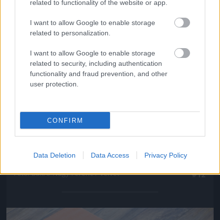
related to functionality of the website or app.
Jön még kép!
I want to allow Google to enable storage
related to personalization.
I want to allow Google to enable storage
related to security, including authentication
functionality and fraud prevention, and other
user protection.
CONFIRM
Data Deletion
Data Access
Privacy Policy
Ő végig mozdulatlan maradt
Fotó: Bakró-Nagy Ferenc / Velvet
#12