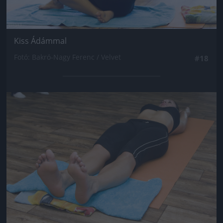
Kiss Ádámmal
Fotó: Bakró-Nagy Ferenc / Velvet
#18
Jön még kép!