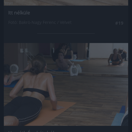
Itt nélküle
Fotó: Bakró-Nagy Ferenc / Velvet
#19
Jön még kép!