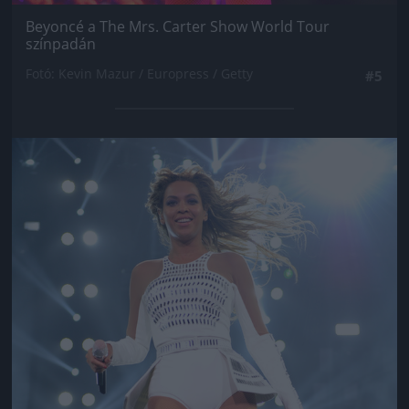
Beyoncé a The Mrs. Carter Show World Tour
színpadán
Fotó: Kevin Mazur / Europress / Getty
#5
Jön még kép!