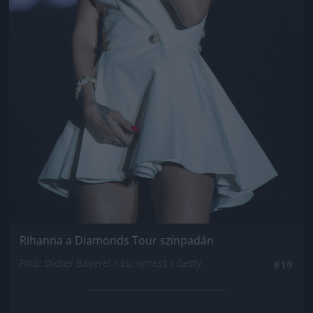
Rihanna a Diamonds Tour színpadán
Fotó: Didier Baverel / Europress / Getty
#19