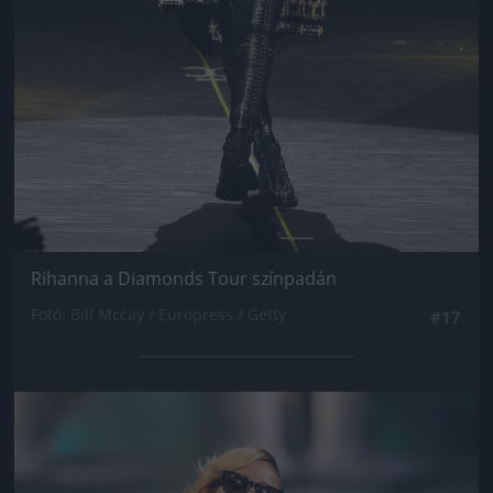
Rihanna a Diamonds Tour színpadán
Fotó: Bill Mccay / Europress / Getty
#17
Jön még kép!