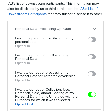
IAB’s list of downstream participants. This information may
also be disclosed by us to third parties on the
IAB’s List of
Downstream Participants
that may further disclose it to other
Pink a The Truth About Love Tour színpadán
third parties.
Fotó: Dave Kotinsky / Europress / Getty
#10
Please note that this website/app uses one or more Google
Personal Data Processing Opt Outs
services and may gather and store information including but
not limited to your visit or usage behaviour. You may click to
I want to opt-out of the Sharing of my
personal data.
grant or deny consent to Google and its third-party tags to
Opted In
use your data for below specified purposes in below Google
Jön még kép!
consent section.
I want to opt-out of the Sale of my
Personal Data.
Opted In
I want to opt-out of processing my
Personal Data for Targeted Advertising.
Opted In
I want to opt-out of Collection, Use,
Retention, Sale, and/or Sharing of my
Personal Data that Is Unrelated with the
Purposes for which it was collected.
Opted Out