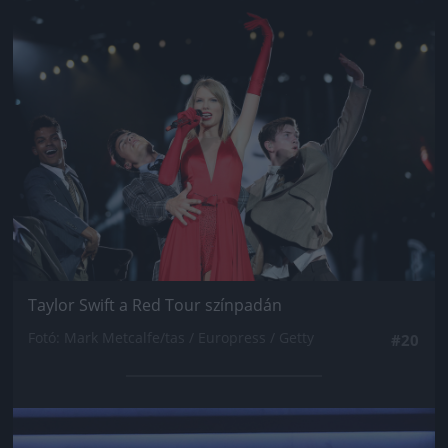
Jön még kép!
Taylor Swift a Red Tour színpadán
Fotó: Mark Metcalfe/tas / Europress / Getty
#20
Jön még kép!