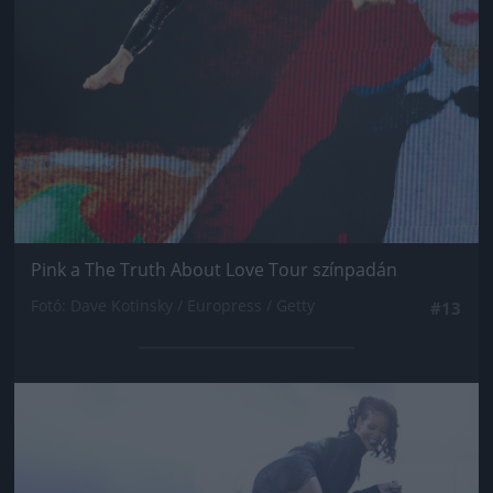
Pink a The Truth About Love Tour színpadán
Fotó: Dave Kotinsky / Europress / Getty
#13
Jön még kép!