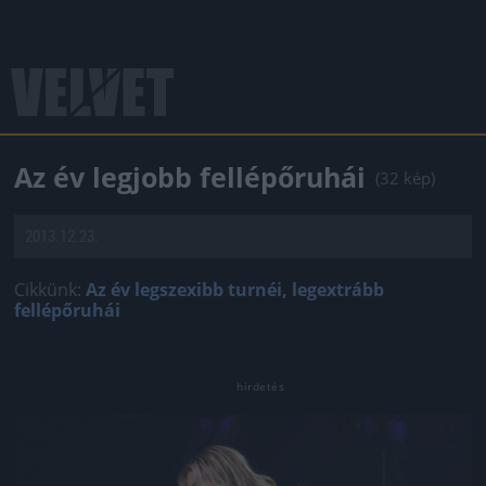
Az év legjobb fellépőruhái
(32 kép)
2013.12.23.
Cikkünk:
Az év legszexibb turnéi, legextrább
fellépőruhái
Jön még kép!