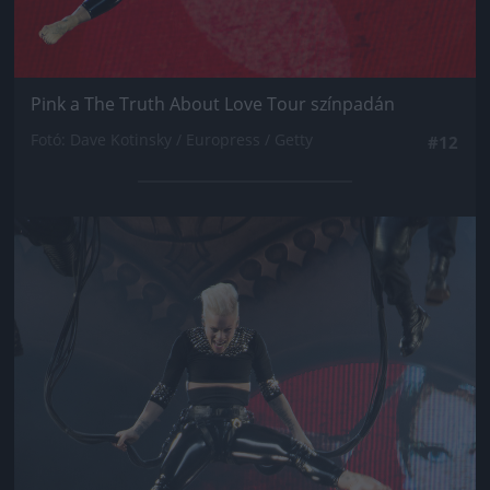
Pink a The Truth About Love Tour színpadán
Fotó: Dave Kotinsky / Europress / Getty
#12
Jön még kép!