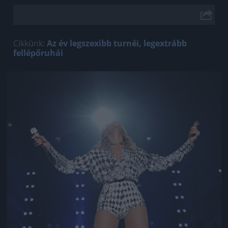
Cikkünk:
Az év legszexibb turnéi, legextrább
fellépőruhái
Jön még kép!