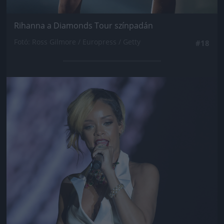
Rihanna a Diamonds Tour színpadán
Fotó: Ross Gilmore / Europress / Getty
#18
Jön még kép!