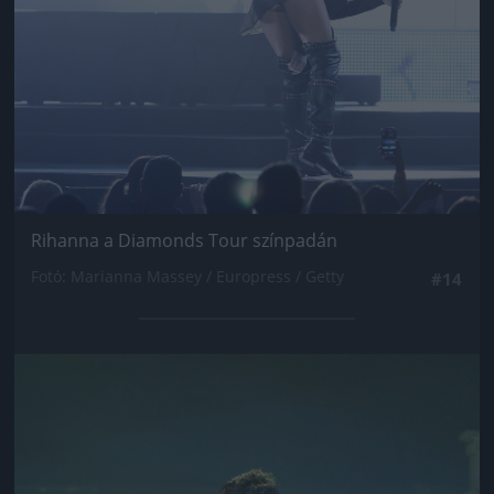
Rihanna a Diamonds Tour színpadán
Fotó: Marianna Massey / Europress / Getty
#14
Jön még kép!