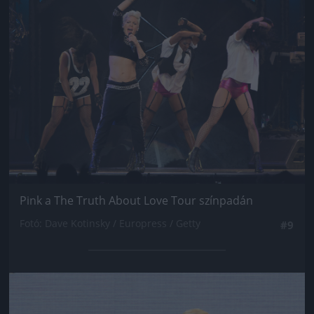
Pink a The Truth About Love Tour színpadán
Fotó: Dave Kotinsky / Europress / Getty
#9
Jön még kép!