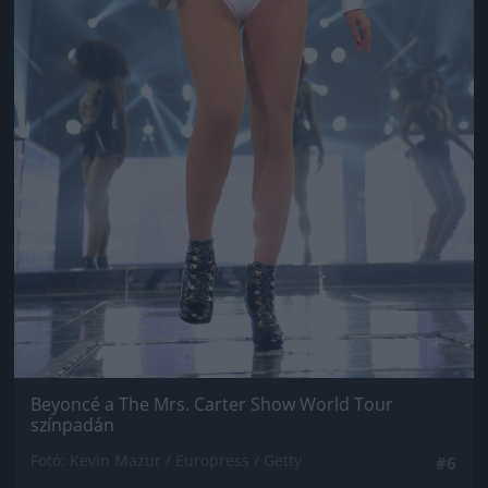
Beyoncé a The Mrs. Carter Show World Tour
színpadán
Fotó: Kevin Mazur / Europress / Getty
#6