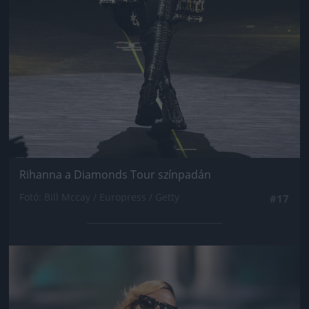
Rihanna a Diamonds Tour színpadán
Fotó: Bill Mccay / Europress / Getty
#17
Jön még kép!