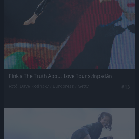
Pink a The Truth About Love Tour színpadán
Fotó: Dave Kotinsky / Europress / Getty
#13
Jön még kép!