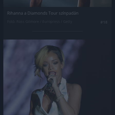
Rihanna a Diamonds Tour színpadán
Fotó: Ross Gilmore / Europress / Getty
#18
Jön még kép!