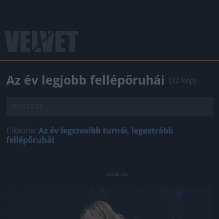
Az év legjobb fellépőruhái
(32 kép)
2013.12.23.
Cikkünk:
Az év legszexibb turnéi, legextrább
fellépőruhái
Jön még kép!