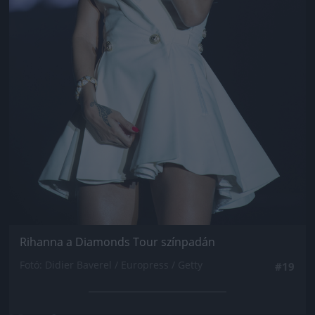
Rihanna a Diamonds Tour színpadán
Fotó: Didier Baverel / Europress / Getty
#19