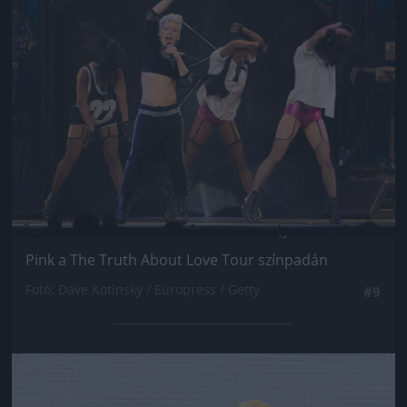
Pink a The Truth About Love Tour színpadán
Fotó: Dave Kotinsky / Europress / Getty
#9
Jön még kép!