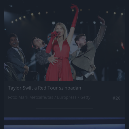
Jön még kép!
Taylor Swift a Red Tour színpadán
Fotó: Mark Metcalfe/tas / Europress / Getty
#20
Jön még kép!