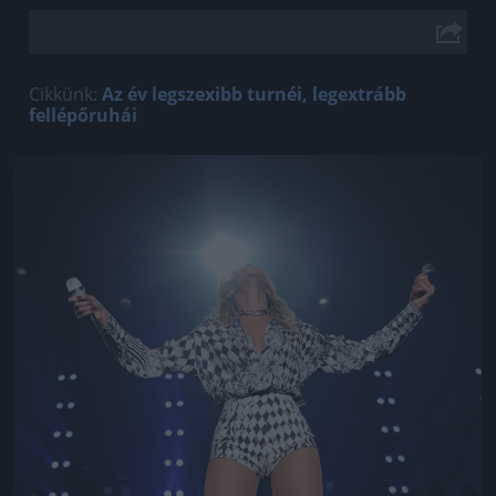
Cikkünk:
Az év legszexibb turnéi, legextrább
fellépőruhái
Jön még kép!