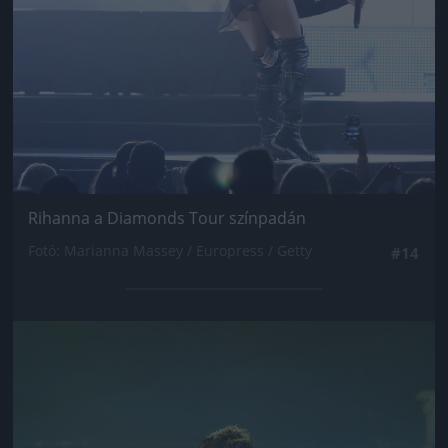
Rihanna a Diamonds Tour színpadán
Fotó: Marianna Massey / Europress / Getty
#14
Jön még kép!