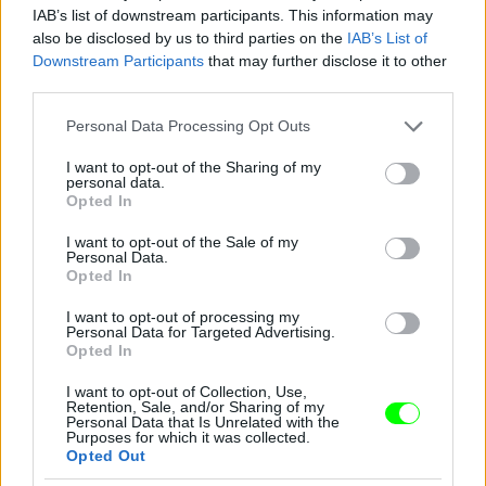
IAB’s list of downstream participants. This information may
also be disclosed by us to third parties on the
IAB’s List of
Downstream Participants
that may further disclose it to other
Pink a The Truth About Love Tour színpadán
third parties.
Fotó: Dave Kotinsky / Europress / Getty
#10
Please note that this website/app uses one or more Google
Personal Data Processing Opt Outs
services and may gather and store information including but
not limited to your visit or usage behaviour. You may click to
I want to opt-out of the Sharing of my
personal data.
grant or deny consent to Google and its third-party tags to
Opted In
use your data for below specified purposes in below Google
Jön még kép!
consent section.
I want to opt-out of the Sale of my
Personal Data.
Opted In
I want to opt-out of processing my
Personal Data for Targeted Advertising.
Opted In
I want to opt-out of Collection, Use,
Retention, Sale, and/or Sharing of my
Personal Data that Is Unrelated with the
Purposes for which it was collected.
Opted Out