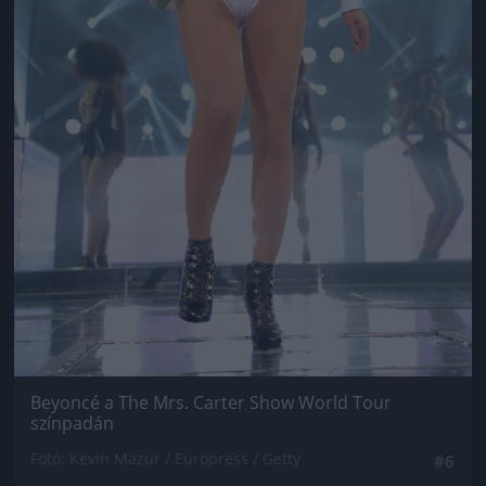
Beyoncé a The Mrs. Carter Show World Tour
színpadán
Fotó: Kevin Mazur / Europress / Getty
#6