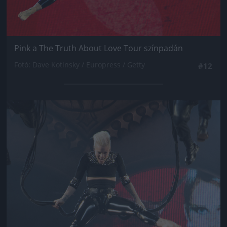
Pink a The Truth About Love Tour színpadán
Fotó: Dave Kotinsky / Europress / Getty
#12
Jön még kép!