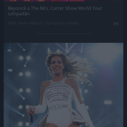
Beyoncé a The Mrs. Carter Show World Tour
színpadán
Fotó: Kevin Mazur / Europress / Getty
#5
Jön még kép!