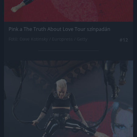
Pink a The Truth About Love Tour színpadán
Fotó: Dave Kotinsky / Europress / Getty
#12
Jön még kép!