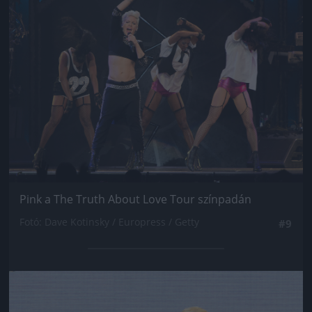
Pink a The Truth About Love Tour színpadán
Fotó: Dave Kotinsky / Europress / Getty
#9
Jön még kép!