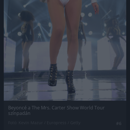
Beyoncé a The Mrs. Carter Show World Tour
színpadán
Fotó: Kevin Mazur / Europress / Getty
#6