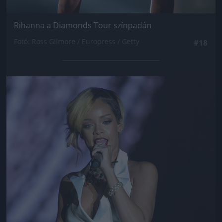
Rihanna a Diamonds Tour színpadán
Fotó: Ross Gilmore / Europress / Getty
#18
Jön még kép!