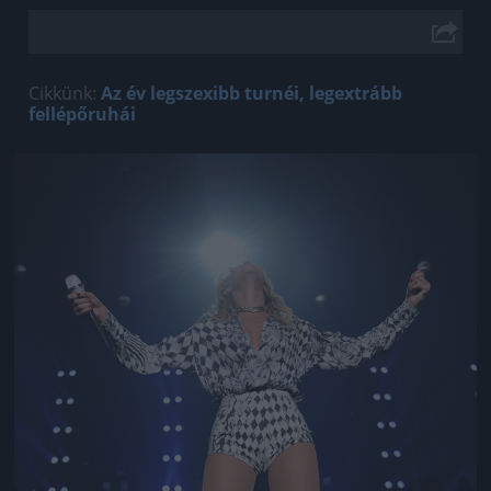
Cikkünk:
Az év legszexibb turnéi, legextrább
fellépőruhái
Jön még kép!