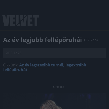
Az év legjobb fellépőruhái
(32 kép)
2013.12.23.
Cikkünk:
Az év legszexibb turnéi, legextrább
fellépőruhái
Jön még kép!