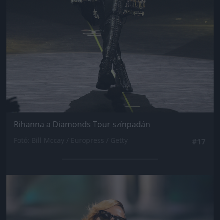
Rihanna a Diamonds Tour színpadán
Fotó: Bill Mccay / Europress / Getty
#17
Jön még kép!