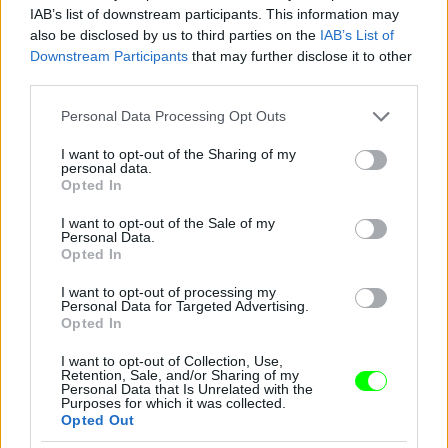
IAB’s list of downstream participants. This information may
also be disclosed by us to third parties on the
IAB’s List of
Downstream Participants
that may further disclose it to other
Pink a The Truth About Love Tour színpadán
third parties.
Fotó: Dave Kotinsky / Europress / Getty
#10
Please note that this website/app uses one or more Google
Personal Data Processing Opt Outs
services and may gather and store information including but
not limited to your visit or usage behaviour. You may click to
I want to opt-out of the Sharing of my
personal data.
grant or deny consent to Google and its third-party tags to
Opted In
use your data for below specified purposes in below Google
Jön még kép!
consent section.
I want to opt-out of the Sale of my
Personal Data.
Opted In
I want to opt-out of processing my
Personal Data for Targeted Advertising.
Opted In
I want to opt-out of Collection, Use,
Retention, Sale, and/or Sharing of my
Personal Data that Is Unrelated with the
Purposes for which it was collected.
Opted Out