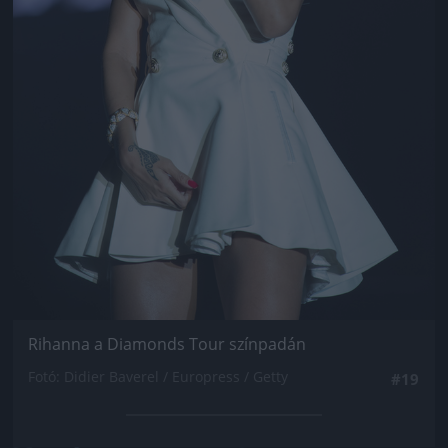
Rihanna a Diamonds Tour színpadán
Fotó: Didier Baverel / Europress / Getty
#19