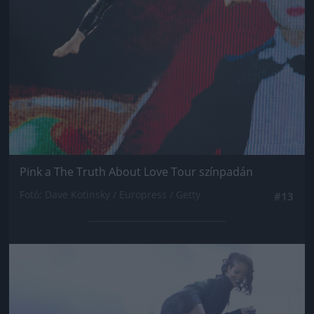
Pink a The Truth About Love Tour színpadán
Fotó: Dave Kotinsky / Europress / Getty
#13
Jön még kép!