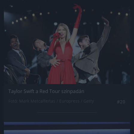
Jön még kép!
Taylor Swift a Red Tour színpadán
Fotó: Mark Metcalfe/tas / Europress / Getty
#20
Jön még kép!