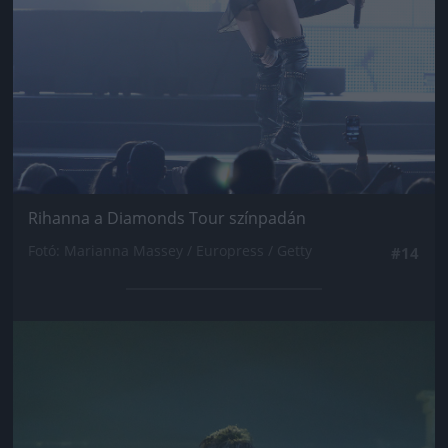
Rihanna a Diamonds Tour színpadán
Fotó: Marianna Massey / Europress / Getty
#14
Jön még kép!