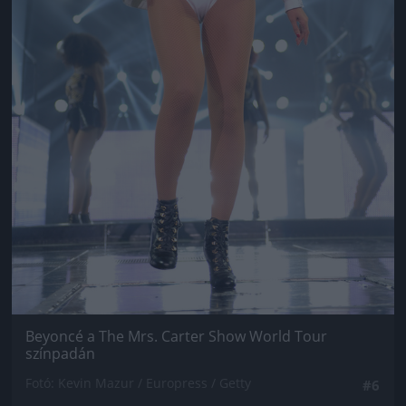
Beyoncé a The Mrs. Carter Show World Tour
színpadán
Fotó: Kevin Mazur / Europress / Getty
#6