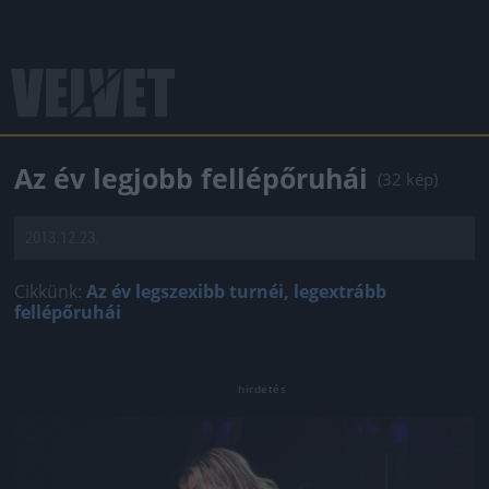
Az év legjobb fellépőruhái
(32 kép)
2013.12.23.
Cikkünk:
Az év legszexibb turnéi, legextrább
fellépőruhái
Jön még kép!