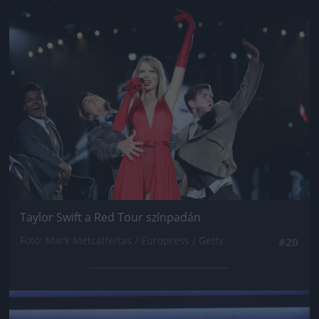
Jön még kép!
Taylor Swift a Red Tour színpadán
Fotó: Mark Metcalfe/tas / Europress / Getty
#20
Jön még kép!