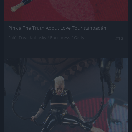
Pink a The Truth About Love Tour színpadán
Fotó: Dave Kotinsky / Europress / Getty
#12
Jön még kép!