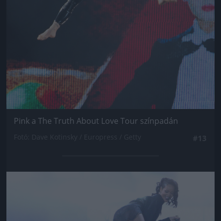
Pink a The Truth About Love Tour színpadán
Fotó: Dave Kotinsky / Europress / Getty
#13
Jön még kép!