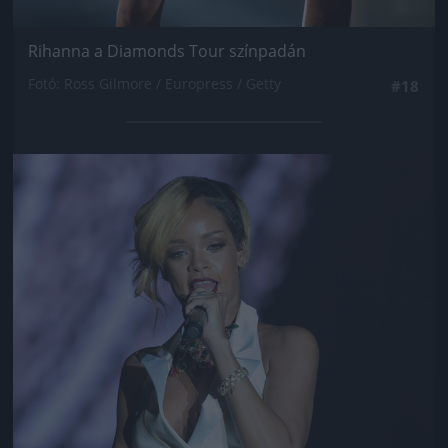
Rihanna a Diamonds Tour színpadán
Fotó: Ross Gilmore / Europress / Getty
#18
Jön még kép!