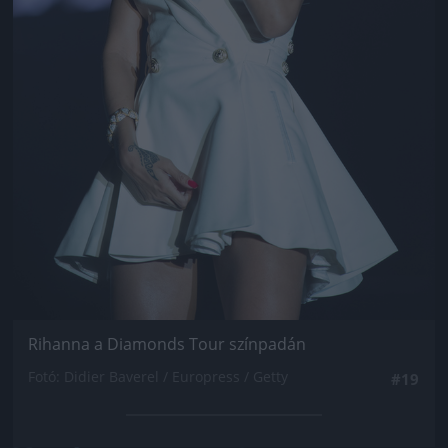
Rihanna a Diamonds Tour színpadán
Fotó: Didier Baverel / Europress / Getty
#19