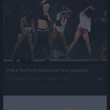
Pink a The Truth About Love Tour színpadán
Fotó: Dave Kotinsky / Europress / Getty
#9
Jön még kép!