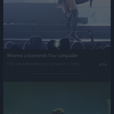
Rihanna a Diamonds Tour színpadán
Fotó: Marianna Massey / Europress / Getty
#14
Jön még kép!