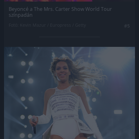
Beyoncé a The Mrs. Carter Show World Tour
színpadán
Fotó: Kevin Mazur / Europress / Getty
#5
Jön még kép!