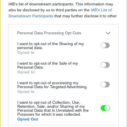
IAB’s list of downstream participants. This information may
also be disclosed by us to third parties on the
IAB’s List of
Downstream Participants
that may further disclose it to other
Pink a The Truth About Love Tour színpadán
third parties.
Fotó: Dave Kotinsky / Europress / Getty
#10
Please note that this website/app uses one or more Google
Personal Data Processing Opt Outs
services and may gather and store information including but
not limited to your visit or usage behaviour. You may click to
I want to opt-out of the Sharing of my
personal data.
grant or deny consent to Google and its third-party tags to
Opted In
use your data for below specified purposes in below Google
Jön még kép!
consent section.
I want to opt-out of the Sale of my
Personal Data.
Opted In
I want to opt-out of processing my
Personal Data for Targeted Advertising.
Opted In
I want to opt-out of Collection, Use,
Retention, Sale, and/or Sharing of my
Personal Data that Is Unrelated with the
Purposes for which it was collected.
Opted Out