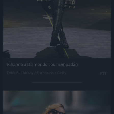
Rihanna a Diamonds Tour színpadán
Fotó: Bill Mccay / Europress / Getty
#17
Jön még kép!