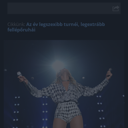
Cikkünk:
Az év legszexibb turnéi, legextrább
fellépőruhái
Jön még kép!